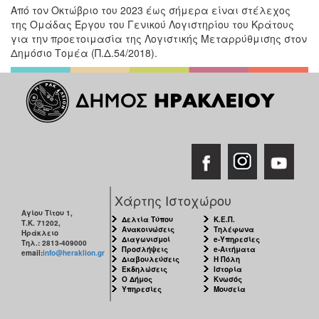
Από τον Οκτώβριο του 2023 έως σήμερα είναι στέλεχος
της Ομάδας Έργου του Γενικού Λογιστηρίου του Κράτους
για την προετοιμασία της Λογιστικής Μεταρρύθμισης στον
Δημόσιο Τομέα (Π.Δ.54/2018).
Χάρτης Ιστοχώρου
Αγίου Τίτου 1,
Δελτία Τύπου
Κ.Ε.Π.
Τ.Κ. 71202,
Ανακοινώσεις
Τηλέφωνα
Ηράκλειο
Διαγωνισμοί
e-Υπηρεσίες
Τηλ.: 2813-409000
Προσλήψεις
e-Αιτήματα
email:
info@heraklion.gr
Διαβουλεύσεις
Η Πόλη
Εκδηλώσεις
Ιστορία
Ο Δήμος
Κνωσός
Υπηρεσίες
Μουσεία