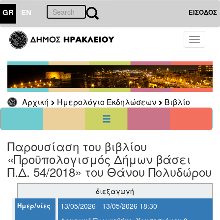
GR
EN
ΕΙΣΟΔΟΣ
01
Αύγουστος
Toggle
2026
navigati
Κυρ
Δευ
Τρι
Τετ
Πεμ
Παρ
Σαβ
1
6
2
3
4
5
7
8
Αρχική
Ημερολόγιο Εκδηλώσεων
Βιβλίο
9
10
11
12
13
14
15
16
17
18
19
20
21
22
23
24
25
26
27
28
29
30
31
Παρουσίαση του βιβλίου
<<
σήμερα
>>
«Προϋπολογισμός Δήμων βάσει
ΗΜΕΡΟΛΟΓΙΟ
Π.Δ. 54/2018» του Θάνου Πολυδώρου
ΕΚΔΗΛΩΣΕΩΝ
Βιβλίο
διεξαγωγή
Ημερ/νίες
13/05/2026 - 13/05/2026 18:30
Αρχείο