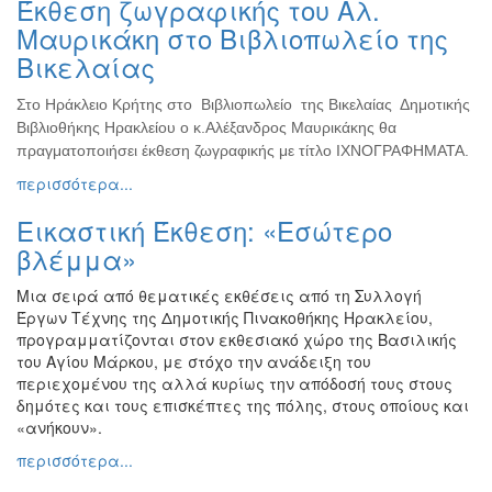
Έκθεση ζωγραφικής του Αλ.
Ζωγραφική
Μαυρικάκη στο Βιβλιοπωλείο της
Φωτογραφία
Βικελαίας
Τραγούδι
Στο Ηράκλειο Κρήτης στο Βιβλιοπωλείο της Βικελαίας Δημοτικής
Μουσική
Βιβλιοθήκης Ηρακλείου ο κ.Αλέξανδρος Μαυρικάκης θα
Κινηματογράφος
πραγματοποιήσει έκθεση ζωγραφικής με τίτλο ΙΧΝΟΓΡΑΦΗΜΑΤΑ.
περισσότερα...
Χορός
Θέατρο
Εικαστική Έκθεση: «Εσώτερο
Παζάρι
βλέμμα»
Ειδών
Μια σειρά από θεματικές εκθέσεις από τη Συλλογή
Συνέδρια
Έργων Τέχνης της Δημοτικής Πινακοθήκης Ηρακλείου,
Ημερίδες
προγραμματίζονται στον εκθεσιακό χώρο της Βασιλικής
-
του Αγίου Μάρκου, με στόχο την ανάδειξη του
Διημερίδες
περιεχομένου της αλλά κυρίως την απόδοσή τους στους
δημότες και τους επισκέπτες της πόλης, στους οποίους και
Σεμινάρια-
«ανήκουν».
Διαλέξεις-
Ομιλίες
περισσότερα...
Διάφορες