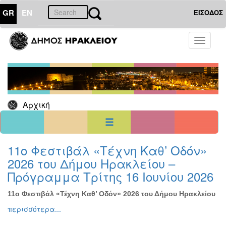
GR
EN
ΕΙΣΟΔΟΣ
04
Φεβρουάριος
Toggle
2025
navigati
Κυρ
Δευ
Τρι
Τετ
Πεμ
Παρ
Σαβ
1
2
3
4
5
6
7
8
Αρχική
9
10
11
12
13
14
15
16
17
18
19
20
21
22
23
24
25
26
27
28
<<
σήμερα
>>
11ο Φεστιβάλ «Τέχνη Καθ’ Οδόν»
2026 του Δήμου Ηρακλείου –
ΗΜΕΡΟΛΟΓΙΟ
ΕΚΔΗΛΩΣΕΩΝ
Πρόγραμμα Τρίτης 16 Ιουνίου 2026
Χριστούγεννα
-
11ο Φεστιβάλ «Τέχνη Καθ’ Οδόν» 2026 του Δήμου Ηρακλείου
Πρωτοχρονιά
περισσότερα...
Βιβλίο