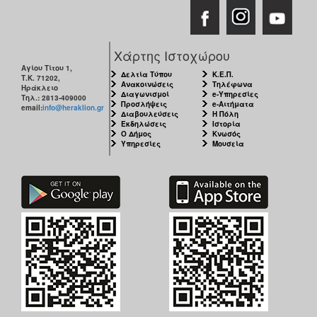
Χάρτης Ιστοχώρου
Αγίου Τίτου 1,
Δελτία Τύπου
Κ.Ε.Π.
Τ.Κ. 71202,
Ανακοινώσεις
Τηλέφωνα
Ηράκλειο
Διαγωνισμοί
e-Υπηρεσίες
Τηλ.: 2813-409000
Προσλήψεις
e-Αιτήματα
email:
info@heraklion.gr
Διαβουλεύσεις
Η Πόλη
Εκδηλώσεις
Ιστορία
Ο Δήμος
Κνωσός
Υπηρεσίες
Μουσεία