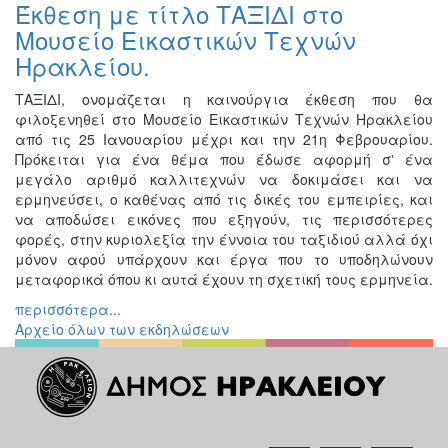
Έκθεση με τίτλο ΤΑΞΙΔΙ στο
Εκθέσεις
Μουσείο Εικαστικών Τεχνών
Εκδηλώσεις
Ηρακλείου.
για
Παιδιά
ΤΑΞΙΔΙ, ονομάζεται η καινούργια έκθεση που θα
φιλοξενηθεί στο Μουσείο Εικαστικών Τεχνών Ηρακλείου
Άλλες
από τις 25 Ιανουαρίου μέχρι και την 21η Φεβρουαρίου.
Εκδηλώσεις
Πρόκειται για ένα θέμα που έδωσε αφορμή σʼ ένα
μεγάλο αριθμό καλλιτεχνών να δοκιμάσει και να
ερμηνεύσει, ο καθένας από τις δικές του εμπειρίες, και
να αποδώσει εικόνες που εξηγούν, τις περισσότερες
Ο
φορές, στην κυριολεξία την έννοια του ταξιδιού αλλά όχι
ΤΟΠΟΣ
μόνον αφού υπάρχουν και έργα που το υποδηλώνουν
ΜΑΣ
μεταφορικά όπου κι αυτά έχουν τη σχετική τους ερμηνεία.
περισσότερα...
Ο
ΔΗΜΟΣ
Αρχείο όλων των εκδηλώσεων
ΠΟΛΙΤΙΣΜΟΣ
ΑΝΘΕΚΤΙΚΗ
ΠΟΛΗ