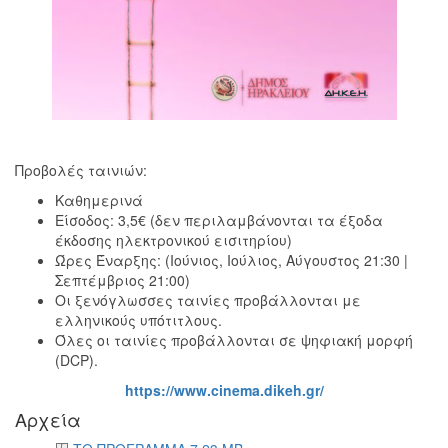
Εκθέσεις
Εκδηλώσεις
για
Παιδιά
Άλλες
Εκδηλώσεις
Προβολές ταινιών:
Καθημερινά
Είσοδος: 3,5€ (δεν περιλαμβάνονται τα έξοδα
Ο
έκδοσης ηλεκτρονικού εισιτηρίου)
ΤΟΠΟΣ
Ώρες Έναρξης: (Ιούνιος, Ιούλιος, Αύγουστος 21:30 |
ΜΑΣ
Σεπτέμβριος 21:00)
Οι ξενόγλωσσες ταινίες προβάλλονται με
Ο
ελληνικούς υπότιτλους.
ΔΗΜΟΣ
Όλες οι ταινίες προβάλλονται σε ψηφιακή μορφή
(DCP).
ΠΟΛΙΤΙΣΜΟΣ
https://www.cinema.dikeh.gr/
Αρχεία
ΑΝΘΕΚΤΙΚΗ
ΠΟΛΗ