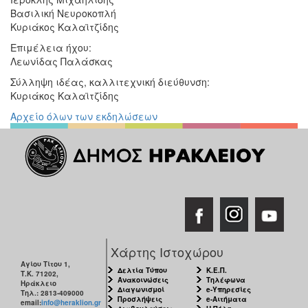
Βασιλική Νευροκοπλή
Κυριάκος Καλαϊτζίδης
Επιμέλεια ήχου:
Λεωνίδας Παλάσκας
Σύλληψη ιδέας, καλλιτεχνική διεύθυνση:
Κυριάκος Καλαϊτζίδης
Αρχείο όλων των εκδηλώσεων
Χάρτης Ιστοχώρου
Αγίου Τίτου 1,
Δελτία Τύπου
Κ.Ε.Π.
Τ.Κ. 71202,
Ανακοινώσεις
Τηλέφωνα
Ηράκλειο
Διαγωνισμοί
e-Υπηρεσίες
Τηλ.: 2813-409000
Προσλήψεις
e-Αιτήματα
email:
info@heraklion.gr