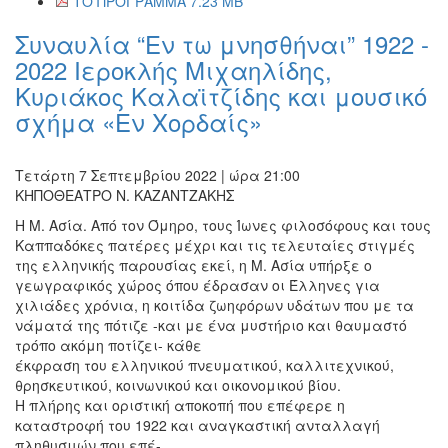
ΤΟ ΠΡΟΓΡΑΜΜΑ 7.23 MB
Συναυλία “Εν τω μνησθήναι” 1922 -
2022 Ιεροκλής Μιχαηλίδης,
Κυριάκος Καλαϊτζίδης και μουσικό
σχήμα «Εν Χορδαίς»
Τετάρτη 7 Σεπτεμβρίου 2022 | ώρα 21:00
ΚΗΠΟΘΕΑΤΡΟ Ν. ΚΑΖΑΝΤΖΑΚΗΣ
Η Μ. Ασία. Από τον Όμηρο, τους Ίωνες φιλοσόφους και τους
Καππαδόκες πατέρες μέχρι και τις τελευταίες στιγμές
της ελληνικής παρουσίας εκεί, η Μ. Ασία υπήρξε o
γεωγραφικός χώρος όπου έδρασαν οι Έλληνες για
χιλιάδες χρόνια, η κοιτίδα ζωηφόρων υδάτων που με τα
νάματά της πότιζε -και με ένα μυστήριο και θαυμαστό
τρόπο ακόμη ποτίζει- κάθε
έκφραση του ελληνικού πνευματικού, καλλιτεχνικού,
θρησκευτικού, κοινωνικού και οικονομικού βίου.
Η πλήρης και οριστική αποκοπή που επέφερε η
καταστροφή του 1922 και αναγκαστική ανταλλαγή
πληθυσμών που επέ-