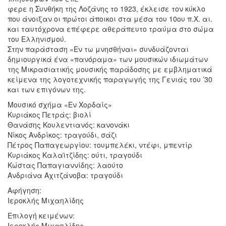
φερε η Συνθήκη της Λοζάνης το 1923, έκλεισε τον κύκλο
που άνοιξαν οι πρώτοι άποικοι στα μέσα του 10ου π.Χ. αι.
και ταυτόχρονα επέφερε αθεράπευτο τραύμα στο σώμα
του Ελληνισμού.
Στην παράσταση «Εν τω μνησθήναι» συνδυάζονται
δημιουργικά ένα «πανόραμα» των μουσικών ιδιωμάτων
της Μικρασιατικής μουσικής παράδοσης με εμβληματικά
κείμενα της λογοτεχνικής παραγωγής της Γενιάς του ’30
και των επιγόνων της.
Μουσικό σχήμα «Εν Χορδαίς»
Κυριάκος Πετράς: βιολί
Θανάσης Κουλεντιανός: κανονάκι
Νίκος Ανδρίκος: τραγούδι, σάζι
Πέτρος Παπαγεωργίου: τουμπελέκι, ντέφι, μπεντίρ
Κυριάκος Καλαϊτζίδης: ούτι, τραγούδι
Κώστας Παπαγιαννίδης: λαούτο
Ανδριάνα Αχιτζάνοβα: τραγούδι
Αφήγηση:
Ιεροκλής Μιχαηλίδης
Επιλογή κειμένων:
Ιεροκλής Μιχαηλίδης