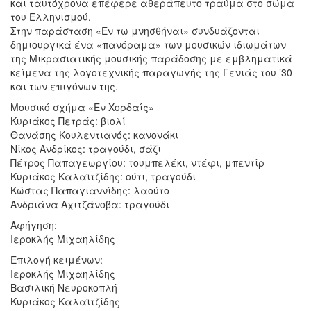
και ταυτόχρονα επέφερε αθεράπευτο τραύμα στο σώμα
του Ελληνισμού.
Στην παράσταση «Εν τω μνησθήναι» συνδυάζονται
δημιουργικά ένα «πανόραμα» των μουσικών ιδιωμάτων
της Μικρασιατικής μουσικής παράδοσης με εμβληματικά
κείμενα της λογοτεχνικής παραγωγής της Γενιάς του ’30
και των επιγόνων της.
Μουσικό σχήμα «Εν Χορδαίς»
Κυριάκος Πετράς: βιολί
Θανάσης Κουλεντιανός: κανονάκι
Νίκος Ανδρίκος: τραγούδι, σάζι
Πέτρος Παπαγεωργίου: τουμπελέκι, ντέφι, μπεντίρ
Κυριάκος Καλαϊτζίδης: ούτι, τραγούδι
Κώστας Παπαγιαννίδης: λαούτο
Ανδριάνα Αχιτζάνοβα: τραγούδι
Αφήγηση:
Ιεροκλής Μιχαηλίδης
Επιλογή κειμένων:
Ιεροκλής Μιχαηλίδης
Βασιλική Νευροκοπλή
Κυριάκος Καλαϊτζίδης