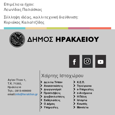
Επιμέλεια ήχου:
Λεωνίδας Παλάσκας
Σύλληψη ιδέας, καλλιτεχνική διεύθυνση:
Κυριάκος Καλαϊτζίδης
Χάρτης Ιστοχώρου
Αγίου Τίτου 1,
Δελτία Τύπου
Κ.Ε.Π.
Τ.Κ. 71202,
Ανακοινώσεις
Τηλέφωνα
Ηράκλειο
Διαγωνισμοί
e-Υπηρεσίες
Τηλ.: 2813-409000
Προσλήψεις
e-Αιτήματα
email:
info@heraklion.gr
Διαβουλεύσεις
Η Πόλη
Εκδηλώσεις
Ιστορία
Ο Δήμος
Κνωσός
Υπηρεσίες
Μουσεία