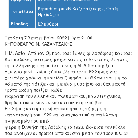
Ο
Κηποθέατρο «Ν.Καζαντζάκης», Όαση,
ΤΟΠΟΣ
Τοποθεσία
ΜΑΣ
Ηράκλειο
Είσοδος
Ελεύθερη
Ο
ΔΗΜΟΣ
Τετάρτη 7 Σεπτεμβρίου 2022 | ώρα 21:00
ΚΗΠΟΘΕΑΤΡΟ Ν. ΚΑΖΑΝΤΖΑΚΗΣ
ΠΟΛΙΤΙΣΜΟΣ
Η Μ. Ασία. Από τον Όμηρο, τους Ίωνες φιλοσόφους και τους
Καππαδόκες πατέρες μέχρι και τις τελευταίες στιγμές
ΑΝΘΕΚΤΙΚΗ
ΠΟΛΗ
της ελληνικής παρουσίας εκεί, η Μ. Ασία υπήρξε o
γεωγραφικός χώρος όπου έδρασαν οι Έλληνες για
χιλιάδες χρόνια, η κοιτίδα ζωηφόρων υδάτων που με τα
νάματά της πότιζε -και με ένα μυστήριο και θαυμαστό
τρόπο ακόμη ποτίζει- κάθε
έκφραση του ελληνικού πνευματικού, καλλιτεχνικού,
θρησκευτικού, κοινωνικού και οικονομικού βίου.
Η πλήρης και οριστική αποκοπή που επέφερε η
καταστροφή του 1922 και αναγκαστική ανταλλαγή
πληθυσμών που επέ-
φερε η Συνθήκη της Λοζάνης το 1923, έκλεισε τον κύκλο
που άνοιξαν οι πρώτοι άποικοι στα μέσα του 10ου π.Χ. αι.