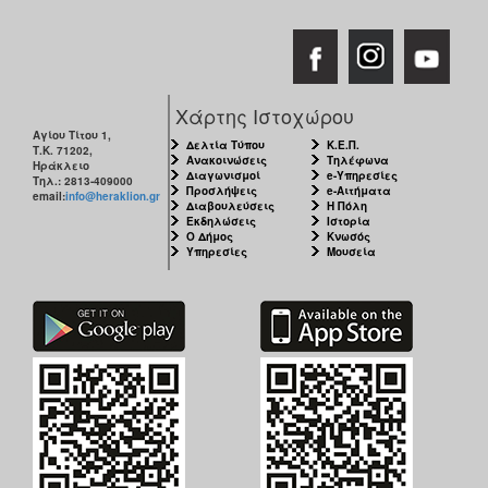
Χάρτης Ιστοχώρου
Αγίου Τίτου 1,
Δελτία Τύπου
Κ.Ε.Π.
Τ.Κ. 71202,
Ανακοινώσεις
Τηλέφωνα
Ηράκλειο
Διαγωνισμοί
e-Υπηρεσίες
Τηλ.: 2813-409000
Προσλήψεις
e-Αιτήματα
email:
info@heraklion.gr
Διαβουλεύσεις
Η Πόλη
Εκδηλώσεις
Ιστορία
Ο Δήμος
Κνωσός
Υπηρεσίες
Μουσεία