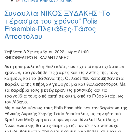
ΤΟ ΠΡΟΓΡΑΜΜΑ 7.23 MB
Συναυλία ΝΙΚΟΣ ΞΥΔΑΚΗΣ “Tο
πέρασμα του χρόνου” Polis
Ensemble-Πλειάδες-Τάσος
Αποστόλου
Σάββατο 3 Σεπτεμβρίου 2022 | ώρα 21:00
ΚΗΠΟΘΕΑΤΡΟ Ν. ΚΑΖΑΝΤΖΑΚΗΣ
Αυτή η περίκλειστη θάλασσα, που έχει ιστορία χιλιάδων
χρόνων, τραγούδησε τις χαρές και τις λύπες της, τους
καημούς και τα βάσανα της. Οι λαοί που κατοίκησαν στα
παράλια της υπήρξαν γεωργοί μα και θαλασσοπόροι. Με
τα καράβια τους μετέφεραν τις μουσικές και τα
τραγούδια τους από ακτή σε ακτή, από το Γιβραλτάρ, ως
τον Λίβανο.
Με συνοδοιπόρους τους Polis Ensemble και τον βαρύτονο της
Εθνικής Λυρικής Σκηνής Τάσο Αποστόλου, με την ηθοποιό
Χριστίνα Μαξούρη και το φωνητικό σύνολο Πλειάδες, ο
Νίκος Ξυδάκης θα μας πάρει μαζί του σε ένα υπέροχο
ταξίδι. Κομμάτια που όλοι έχουμε αγαπήσει, κομμάτια