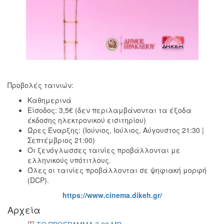
Εκθέσεις
Εκδηλώσεις
για
Παιδιά
Άλλες
Εκδηλώσεις
Προβολές ταινιών:
Καθημερινά
Είσοδος: 3,5€ (δεν περιλαμβάνονται τα έξοδα
Ο
έκδοσης ηλεκτρονικού εισιτηρίου)
ΤΟΠΟΣ
Ώρες Έναρξης: (Ιούνιος, Ιούλιος, Αύγουστος 21:30 |
ΜΑΣ
Σεπτέμβριος 21:00)
Οι ξενόγλωσσες ταινίες προβάλλονται με
Ο
ελληνικούς υπότιτλους.
ΔΗΜΟΣ
Όλες οι ταινίες προβάλλονται σε ψηφιακή μορφή
(DCP).
ΠΟΛΙΤΙΣΜΟΣ
https://www.cinema.dikeh.gr/
Αρχεία
ΑΝΘΕΚΤΙΚΗ
ΠΟΛΗ