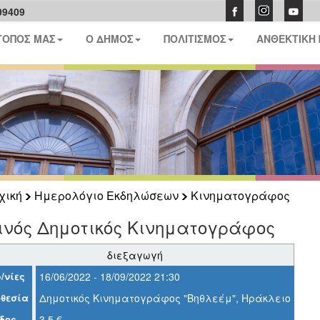
09409
ΤΟΠΟΣ ΜΑΣ
Ο ΔΗΜΟΣ
ΠΟΛΙΤΙΣΜΟΣ
ΑΝΘΕΚΤΙΚΗ
χική
Ημερολόγιο Εκδηλώσεων
Κινηματογράφος
ινός Δημοτικός Κινηματογράφος
διεξαγωγή
/νίες
16/06/2022 - 18/09/2022 21:30
θεσία
Δημοτικός Κινηματογράφος "Βηθλεέμ", Ηράκλειο
δος
3,5 €