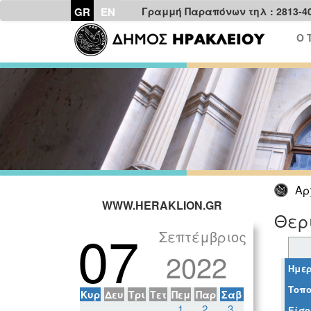
GR
EN
Γραμμή Παραπόνων τηλ : 2813-4
Ο 
Αρ
WWW.HERAKLION.GR
Θερ
07
Σεπτέμβριος
2022
Ημερ
Τοπο
Κυρ
Δευ
Τρι
Τετ
Πεμ
Παρ
Σαβ
1
2
3
Είσο