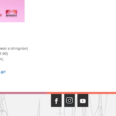
κού εισιτηρίου)
1:00)
υς.
.gr/