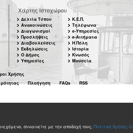
Χάρτης Ιστοχώρου
Δελτία Τύπου
Κ.Ε.Π.
Ανακοινώσεις
Τηλέφωνα
Διαγωνισμοί
e-Υπηρεσίες
Προσλήψεις
e-Αιτήματα
Διαβουλεύσεις
Η Πόλη
Εκδηλώσεις
Ιστορία
Ο Δήμος
Κνωσός
Υπηρεσίες
Μουσεία
ροι Χρήσης
ιμότητας
Πλοήγηση
FAQs
RSS
περιεχόμενο, συναινείτε με την αποδοχή τους.
Πολιτική Χρήσης C