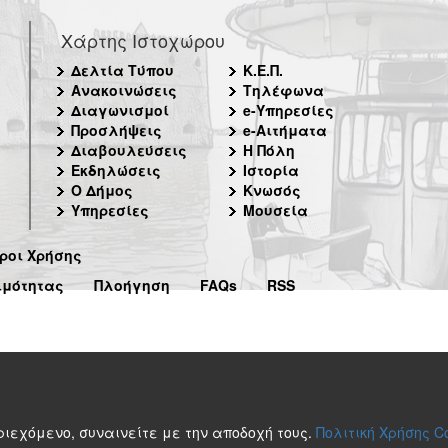
Χάρτης Ιστοχώρου
Δελτία Τύπου
Κ.Ε.Π.
Ανακοινώσεις
Τηλέφωνα
Διαγωνισμοί
e-Υπηρεσίες
Προσλήψεις
e-Αιτήματα
Διαβουλεύσεις
Η Πόλη
Εκδηλώσεις
Ιστορία
Ο Δήμος
Κνωσός
Υπηρεσίες
Μουσεία
ροι Χρήσης
ιμότητας
Πλοήγηση
FAQs
RSS
περιεχόμενο, συναινείτε με την αποδοχή τους.
Πολιτική Χρήσης C