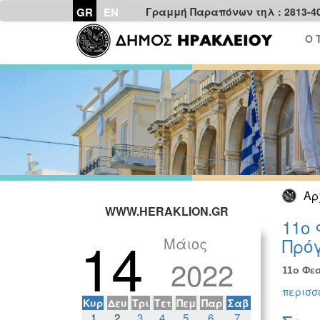
GR
EN
Γραμμή Παραπόνων τηλ : 2813-4
Ο 
Αρ
WWW.HERAKLION.GR
11ο 
14
Μάιος
Πρόγ
2022
11ο Φεσ
περισσό
Κυρ
Δευ
Τρι
Τετ
Πεμ
Παρ
Σαβ
1
2
3
4
5
6
7