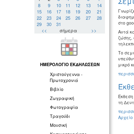
Σεμι
8
9
10
11
12
13
14
Γνωρίζ
15
16
17
18
19
20
21
διαφημ
22
23
24
25
26
27
28
στο goo
29
30
31
<<
σήμερα
>>
Αυτά κα
ζώσης,
τηλεκπα
Το σεμι
υπεύθυ
ΗΜΕΡΟΛΟΓΙΟ ΕΚΔΗΛΩΣΕΩΝ
μικρό κ
περισσό
Χριστούγεννα -
Πρωτοχρονιά
Έκθ
Βιβλίο
Έκθεση
Ζωγραφική
τη Δευτ
Φωτογραφία
περισσό
Τραγούδι
Αρχείο
Μουσική