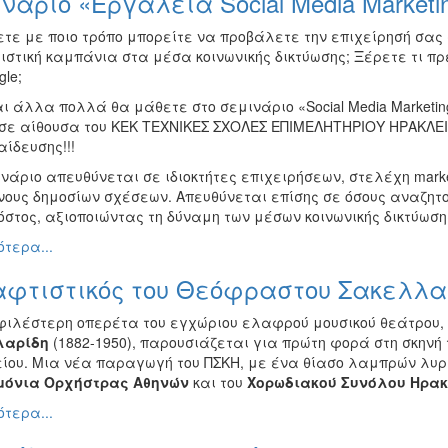
νάριο «Εργαλεία Social Media Marketi
ετε με ποιο τρόπο μπορείτε να προβάλετε την επιχείρησή σας 
ιστική καμπάνια στα μέσα κοινωνικής δικτύωσης; Ξέρετε τι π
gle;
ι άλλα πολλά θα μάθετε στο σεμινάριο «Social Media Marketi
 σε αίθουσα του ΚΕΚ ΤΕΧΝΙΚΕΣ ΣΧΟΛΕΣ ΕΠΙΜΕΛΗΤΗΡΙΟΥ ΗΡΑΚΛΕ
ίδευσης!!!
νάριο απευθύνεται σε ιδιοκτήτες επιχειρήσεων, στελέχη marke
νους δημοσίων σχέσεων. Απευθύνεται επίσης σε όσους αναζητο
όστος, αξιοποιώντας τη δύναμη των μέσων κοινωνικής δικτύωση
τερα...
αφτιστικός του Θεόφραστου Σακελλα
φιλέστερη οπερέτα του εγχώριου ελαφρού μουσικού θεάτρου,
λαρίδη
(1882-1950), παρουσιάζεται για πρώτη φορά στη σκηνή 
ίου. Μια νέα παραγωγή του ΠΣΚΗ, με ένα θίασο λαμπρών λυρι
μόνια Ορχήστρας Αθηνών
και του
Χορωδιακού Συνόλου Ηρακ
τερα...