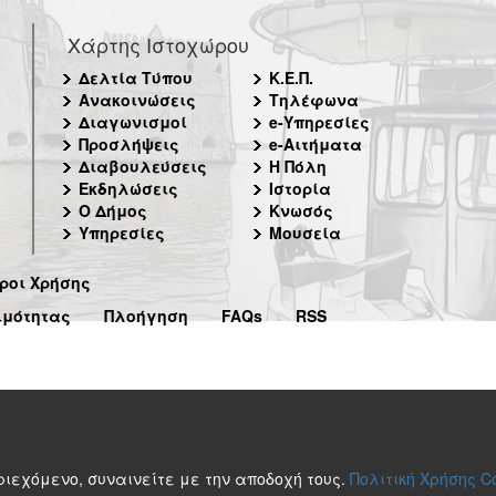
Χάρτης Ιστοχώρου
Δελτία Τύπου
Κ.Ε.Π.
Ανακοινώσεις
Τηλέφωνα
Διαγωνισμοί
e-Υπηρεσίες
Προσλήψεις
e-Αιτήματα
Διαβουλεύσεις
Η Πόλη
Εκδηλώσεις
Ιστορία
Ο Δήμος
Κνωσός
Υπηρεσίες
Μουσεία
ροι Χρήσης
ιμότητας
Πλοήγηση
FAQs
RSS
περιεχόμενο, συναινείτε με την αποδοχή τους.
Πολιτική Χρήσης C