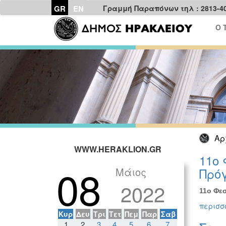
GR
EN
Γραμμή Παραπόνων τηλ : 2813-4
Ο 
Αρ
WWW.HERAKLION.GR
11ο 
08
Μάιος
Πρόγ
2022
11ο Φεσ
περισσό
Κυρ
Δευ
Τρι
Τετ
Πεμ
Παρ
Σαβ
1
2
3
4
5
6
7