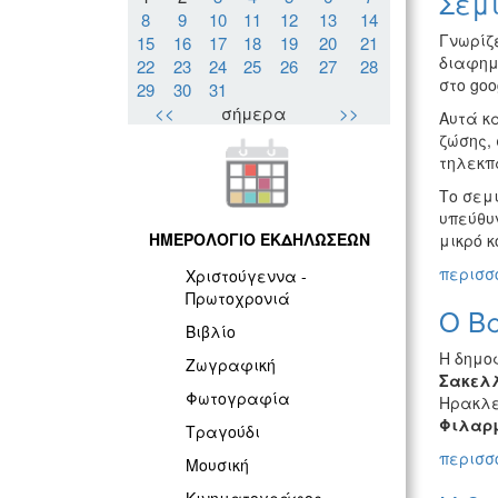
Σεμι
8
9
10
11
12
13
14
Γνωρίζ
15
16
17
18
19
20
21
διαφημ
22
23
24
25
26
27
28
στο goo
29
30
31
<<
σήμερα
>>
Αυτά κα
ζώσης,
τηλεκπα
Το σεμι
υπεύθυ
ΗΜΕΡΟΛΟΓΙΟ ΕΚΔΗΛΩΣΕΩΝ
μικρό κ
περισσό
Χριστούγεννα -
Πρωτοχρονιά
Ο Β
Βιβλίο
Η δημο
Ζωγραφική
Σακελ
Φωτογραφία
Ηρακλε
Φιλαρ
Τραγούδι
περισσό
Μουσική