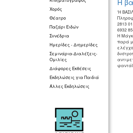
Η β
Κινηματογράφος
Χορός
'Η ΒΑΣ
Πληροφ
Θέατρο
2813 01
Παζάρι Ειδών
6932 85
Η Μάγκ
Συνέδρια
παρά μ
Ημερίδες - Διημερίδες
ελέγχο
δυστρο
Σεμινάρια-Διαλέξεις-
αντιμετ
Ομιλίες
φαντάζ
Διάφορες Εκθέσεις
Εκδηλώσεις για Παιδιά
Άλλες Εκδηλώσεις