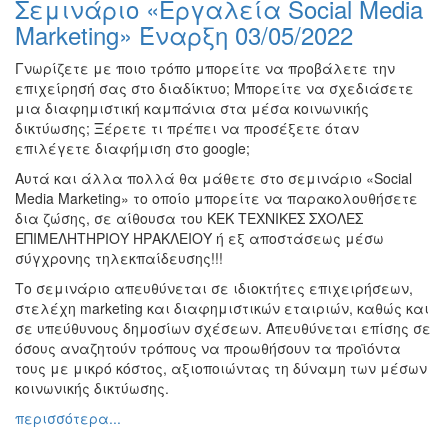
Σεμινάριο «Εργαλεία Social Media
Ζωγραφική
Marketing» Έναρξη 03/05/2022
Φωτογραφία
Γνωρίζετε με ποιο τρόπο μπορείτε να προβάλετε την
Τραγούδι
επιχείρησή σας στο διαδίκτυο; Μπορείτε να σχεδιάσετε
Μουσική
μια διαφημιστική καμπάνια στα μέσα κοινωνικής
δικτύωσης; Ξέρετε τι πρέπει να προσέξετε όταν
Κινηματογράφος
επιλέγετε διαφήμιση στο google;
Χορός
Αυτά και άλλα πολλά θα μάθετε στο σεμινάριο «Social
Θέατρο
Media Marketing» το οποίο μπορείτε να παρακολουθήσετε
δια ζώσης, σε αίθουσα του ΚΕΚ ΤΕΧΝΙΚΕΣ ΣΧΟΛΕΣ
Παζάρι
ΕΠΙΜΕΛΗΤΗΡΙΟΥ ΗΡΑΚΛΕΙΟΥ ή εξ αποστάσεως μέσω
Ειδών
σύγχρονης τηλεκπαίδευσης!!!
Συνέδρια
Το σεμινάριο απευθύνεται σε ιδιοκτήτες επιχειρήσεων,
Ημερίδες
στελέχη marketing και διαφημιστικών εταιριών, καθώς και
-
σε υπεύθυνους δημοσίων σχέσεων. Απευθύνεται επίσης σε
Διημερίδες
όσους αναζητούν τρόπους να προωθήσουν τα προϊόντα
τους με μικρό κόστος, αξιοποιώντας τη δύναμη των μέσων
Σεμινάρια-
κοινωνικής δικτύωσης.
Διαλέξεις-
Ομιλίες
περισσότερα...
Διάφορες