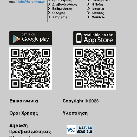
email:
info@heraklion.gr
Διαβουλεύσεις
Η Πόλη
Εκδηλώσεις
Ιστορία
Ο Δήμος
Κνωσός
Υπηρεσίες
Μουσεία
Επικοινωνία
Copyright © 2026
Όροι Χρήσης
Υλοποίηση
Δήλωση
Προσβασιμότητας