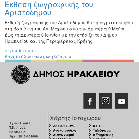
Έκθεση ζωγραφικής του
Εκθέσεις
Αριστόδημου
Εκδηλώσεις
για
Έκθεση ζωγραφικής του Αριστόδημου θα πραγματοποιηθεί
Παιδιά
στη Βασιλική του Αγ. Μάρκου από την Δευτέρα 9 Μαΐου
έως τη Δευτέρα 6 Ιουνίου με την στήριξη του Δήμου
Άλλες
Ηρακλείου και της Περιφέρειας Κρήτης.
Εκδηλώσεις
περισσότερα...
Αρχείο όλων των εκδηλώσεων
Ο
ΤΟΠΟΣ
ΜΑΣ
Ο
ΔΗΜΟΣ
ΠΟΛΙΤΙΣΜΟΣ
Χάρτης Ιστοχώρου
Αγίου Τίτου 1,
Δελτία Τύπου
Κ.Ε.Π.
Τ.Κ. 71202,
ΑΝΘΕΚΤΙΚΗ
Ανακοινώσεις
Τηλέφωνα
Ηράκλειο
ΠΟΛΗ
Διαγωνισμοί
e-Υπηρεσίες
Τηλ.: 2813-409000
Προσλήψεις
e-Αιτήματα