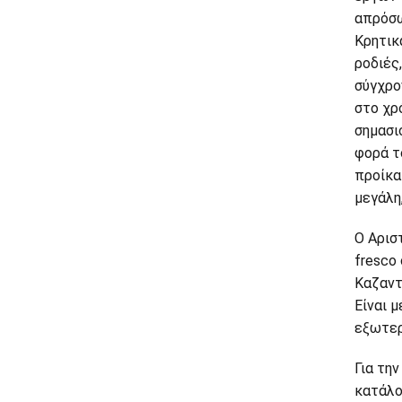
απρόσω
Κρητικ
ροδιές
σύγχρο
στο χρ
σημασι
φορά τ
προίκα
μεγάλη
Ο Αρισ
fresco
Καζαντ
Είναι μ
εξωτερ
Για τη
κατάλο