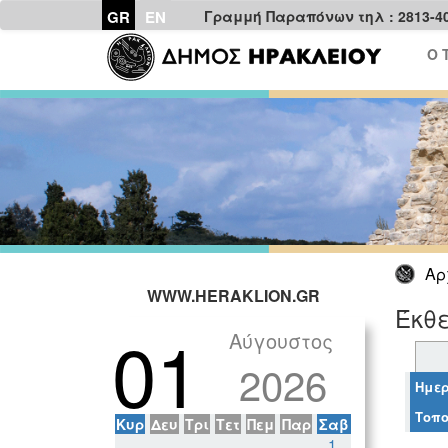
GR
EN
Γραμμή Παραπόνων τηλ : 2813-4
Ο 
Αρ
WWW.HERAKLION.GR
Έκθ
01
Αύγουστος
2026
Ημερ
Τοπο
Κυρ
Δευ
Τρι
Τετ
Πεμ
Παρ
Σαβ
1