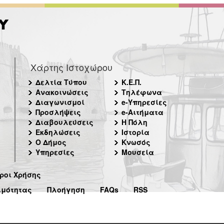
Χάρτης Ιστοχώρου
Δελτία Τύπου
Κ.Ε.Π.
Ανακοινώσεις
Τηλέφωνα
Διαγωνισμοί
e-Υπηρεσίες
Προσλήψεις
e-Αιτήματα
Διαβουλεύσεις
Η Πόλη
Εκδηλώσεις
Ιστορία
Ο Δήμος
Κνωσός
Υπηρεσίες
Μουσεία
ροι Χρήσης
ιμότητας
Πλοήγηση
FAQs
RSS