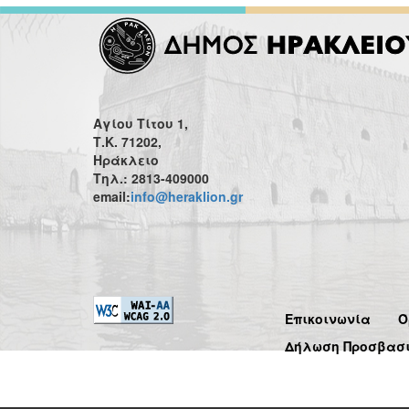
Αγίου Τίτου 1,
Τ.Κ. 71202,
Ηράκλειο
Τηλ.: 2813-409000
email:
info@heraklion.gr
Επικοινωνία
Ό
Δήλωση Προσβασ