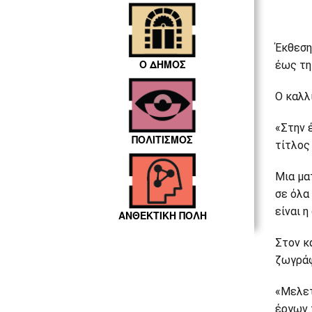
Έκθεση
Ο ΔΗΜΟΣ
έως τη
Ο καλλ
Ο καλλ
«Στην 
ΠΟΛΙΤΙΣΜΟΣ
κείμενο
τίτλο
διοργά
αναφέρ
Μια μα
σε όλα 
είναι η
ΑΝΘΕΚΤΙΚΗ ΠΟΛΗ
Στον κ
ζωγράφ
«Μελετ
έργων 