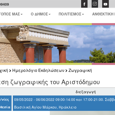
09409
ΤΟΠΟΣ ΜΑΣ
Ο ΔΗΜΟΣ
ΠΟΛΙΤΙΣΜΟΣ
ΑΝΘΕΚΤΙΚΗ
χική
Ημερολόγιο Εκδηλώσεων
Ζωγραφική
εση ζωγραφικής του Αριστόδημου
διεξαγωγή
/νίες
09/05/2022 - 06/06/2022 09:00-14:00 και 17:00-21:00. Σάββ
θεσία
Βασιλική Αγίου Μάρκου, Ηράκλειο