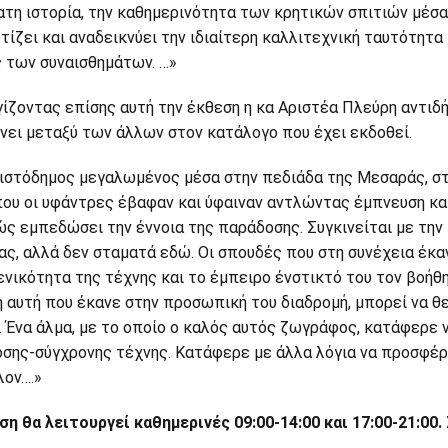
τη ιστορία, την καθημερινότητα των κρητικών σπιτιών μέσα
τίζει και αναδεικνύει την ιδιαίτερη καλλιτεχνική ταυτότητα
 των συναισθημάτων. …»
ίζοντας επίσης αυτή την έκθεση η κα Αριστέα Πλεύρη αντιδ
νει μεταξύ των άλλων στον κατάλογο που έχει εκδοθεί.
ιστόδημος μεγαλωμένος μέσα στην πεδιάδα της Μεσαράς, στα
που οι υφάντρες έβαφαν και ύφαιναν αντλώντας έμπνευση και 
ς εμπεδώσει την έννοια της παράδοσης. Συγκινείται με την 
ας, αλλά δεν σταματά εδώ. Οι σπουδές που στη συνέχεια έκανε
ενικότητα της τέχνης και το έμπειρο ένστικτό του τον βοήθησ
η αυτή που έκανε στην προσωπική του διαδρομή, μπορεί να θ
. Ένα άλμα, με το οποίο ο καλός αυτός ζωγράφος, κατάφερε 
σης-σύγχρονης τέχνης. Κατάφερε με άλλα λόγια να προσφέρε
λον….»
ση θα λειτουργεί καθημερινές 09:00-14:00 και 17:00-21:00. 