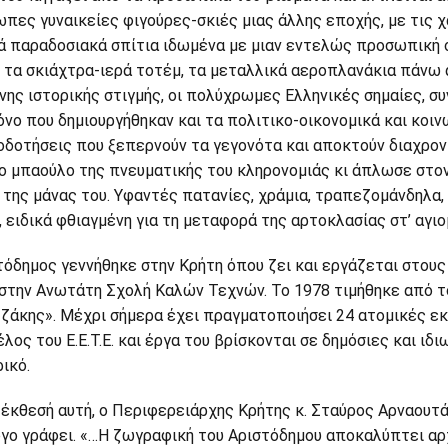
πες γυναικείες φιγούρες-σκιές μιας άλλης εποχής, με τις χ
ά παραδοσιακά σπίτια ιδωμένα με μιαν εντελώς προσωπική οπ
, τα σκιάχτρα-ιερά τοτέμ, τα μεταλλικά αεροπλανάκια πάνω 
νης ιστορικής στιγμής, οι πολύχρωμες Ελληνικές σημαίες, σ
όνο που δημιουργήθηκαν και τα πολιτικο-οικονομικά και κοι
οδοτήσεις που ξεπερνούν τα γεγονότα και αποκτούν διαχρονικ
ο μπαούλο της πνευματικής του κληρονομιάς κι άπλωσε στον ή
 της μάνας του. Υφαντές πατανίες, χράμια, τραπεζομάνδηλα,
, ειδικά φθιαγμένη για τη μεταφορά της αρτοκλασίας στ’ αγιο
τόδημος γεννήθηκε στην Κρήτη όπου ζει και εργάζεται στου
 στην Ανωτάτη Σχολή Καλών Τεχνών. Το 1978 τιμήθηκε από τ
ζάκης». Μέχρι σήμερα έχει πραγματοποιήσει 24 ατομικές εκ
έλος του Ε.Ε.Τ.Ε. και έργα του βρίσκονται σε δημόσιες και ι
ικό.
ν έκθεσή αυτή, ο Περιφερειάρχης Κρήτης κ. Σταύρος Αρναουτ
γο γράφει. «…Η ζωγραφική του Αριστόδημου αποκαλύπτει αρχ