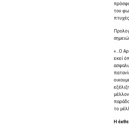
πρόσφα
του φω
πτυχές
Προλογ
σημειώ
«…Ο Αρ
εκεί ό
ασφαλώ
πατανί
οικουμ
εξέλιξ
μέλλον
παράδο
το μέλ
Η έκθε