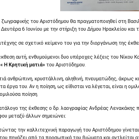
 ζωγραφικής του Αριστόδημου θα πραγματοποιηθεί στη Βασιλ
 Δευτέρα 6 Ιουνίου με την στήριξη του Δήμου Ηρακλείου και 
ιτέχνης σε σχετικό κείμενο του για την διοργάνωση της έκθε
ιτέχνης σε σχετικό
έκθεση αυτή, ενθυμούμενοι δυo υπέροχες λέξεις του Νίκου Κ
 του για την
ς
« Η Κρητική ματιά»
του Αριστόδημου.
νωση της έκθεσης
ει:
τιά ανθρώπινη, κρυστάλλινη, αληθινή, πνευματώδης, άκρως κ
τα έργα του. Αν η ποίηση, ως είθισται να λέγεται, είναι η ο
 ομιλούσα ποίηση.
ατάλογο της έκθεσης ο δρ. λαογραφίας Ανδρέας Λενακάκης π
ου μεταξύ άλλων σημειώνει:
ώντας την καλλιτεχνική παραγωγή του Αριστόδημου γίνεται
του πηγάζει από τα προσωπικά του βιώματα και αντλείται απ