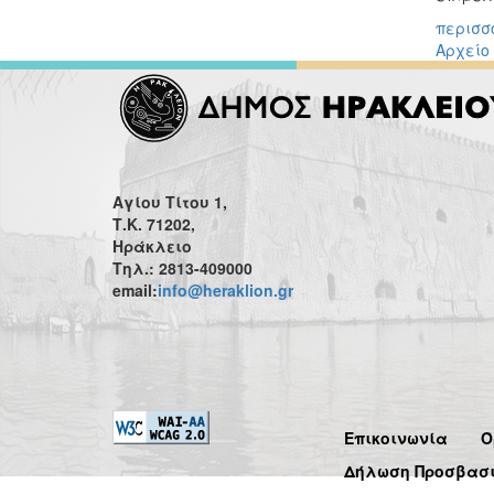
περισσό
Αρχείο
Αγίου Τίτου 1,
Τ.Κ. 71202,
Ηράκλειο
Τηλ.: 2813-409000
email:
info@heraklion.gr
Επικοινωνία
Ό
Δήλωση Προσβασ