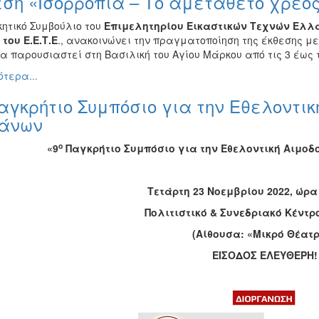
ση «Ισορροπία – Το αμετάθετο χρέο
κητικό Συμβούλιο του
Επιμελητηρίου Εικαστικών Τεχνών Ελλά
του Ε.Ε.Τ.Ε
., ανακοινώνει την πραγματοποίηση της έκθεσης με
α παρουσιαστεί στη Βασιλική του Αγίου Μάρκου από τις 3 έως τ
τερα...
αγκρήτιο Συμπόσιο για την Εθελοντικ
άνων
ο
«9
Παγκρήτιο Συμπόσιο για την Εθελοντική Αιμοδ
Τετάρτη 23 Νοεμβρίου 2022, ώρα 
Πολιτιστικό & Συνεδριακό Κέντρ
(Αίθουσα: «Μικρό Θέατρ
ΕΙΣΟΔΟΣ ΕΛΕΥΘΕΡΗ!