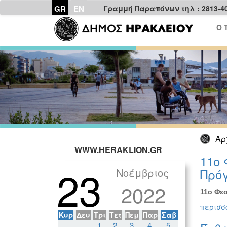
GR
EN
Γραμμή Παραπόνων τηλ : 2813-4
Ο 
Αρ
WWW.HERAKLION.GR
11ο 
23
Νοέμβριος
Πρόγ
2022
11ο Φεσ
περισσό
Κυρ
Δευ
Τρι
Τετ
Πεμ
Παρ
Σαβ
1
2
3
4
5