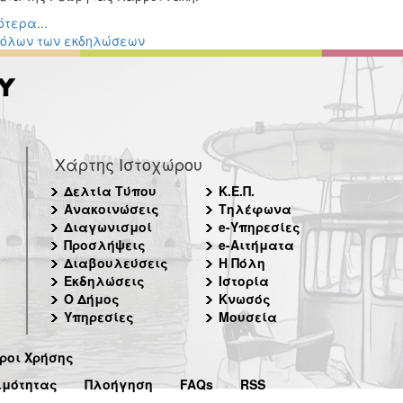
τερα...
 όλων των εκδηλώσεων
Χάρτης Ιστοχώρου
Δελτία Τύπου
Κ.Ε.Π.
Ανακοινώσεις
Τηλέφωνα
Διαγωνισμοί
e-Υπηρεσίες
Προσλήψεις
e-Αιτήματα
Διαβουλεύσεις
Η Πόλη
Εκδηλώσεις
Ιστορία
Ο Δήμος
Κνωσός
Υπηρεσίες
Μουσεία
ροι Χρήσης
ιμότητας
Πλοήγηση
FAQs
RSS