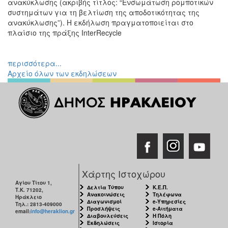
ανακύκλωσης (ακριβής τίτλος: “Ενσωμάτωση ρομποτικών
Εκθέσεις
συστημάτων για τη βελτίωση της αποδοτικότητας της
ανακύκλωσης”). Η εκδήλωση πραγματοποιείται στο
Εκδηλώσεις
πλαίσιο της πράξης InterRecycle
για
Παιδιά
Άλλες
περισσότερα...
Εκδηλώσεις
Αρχείο όλων των εκδηλώσεων
Ο
ΤΟΠΟΣ
ΜΑΣ
Ο
ΔΗΜΟΣ
Χάρτης Ιστοχώρου
Αγίου Τίτου 1,
Δελτία Τύπου
Κ.Ε.Π.
ΠΟΛΙΤΙΣΜΟΣ
Τ.Κ. 71202,
Ανακοινώσεις
Τηλέφωνα
Ηράκλειο
Διαγωνισμοί
e-Υπηρεσίες
Τηλ.: 2813-409000
Προσλήψεις
e-Αιτήματα
ΑΝΘΕΚΤΙΚΗ
email:
info@heraklion.gr
Διαβουλεύσεις
Η Πόλη
ΠΟΛΗ
Εκδηλώσεις
Ιστορία