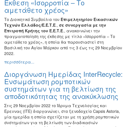
Έκθεση «Ισορροπία – Το
Ζωγραφική
αμετάθετο χρέος»
Φωτογραφία
Το Διοικητικό Συμβούλιο του
Επιμελητηρίου Εικαστικών
Τραγούδι
Τεχνών Ελλάδος/Ε.Ε.Τ.Ε
.,
σε συνεργασία με την
Μουσική
Επιτροπή Κρήτης του Ε.Ε.Τ.Ε
., ανακοινώνει την
πραγματοποίηση της έκθεσης με τίτλο «Ισορροπία – Το
Κινηματογράφος
αμετάθετο χρέος», η οποία θα παρουσιαστεί στη
Χορός
Βασιλική του Αγίου Μάρκου από τις 3 έως τις 29 Νοεμβρίου
2022.
Θέατρο
περισσότερα...
Παζάρι
Ειδών
Διοργάνωση Ημερίδας InterRecycle:
Συνέδρια
Ενσωμάτωση ρομποτικών
συστημάτων για τη βελτίωση της
Ημερίδες
-
αποδοτικότητας της ανακύκλωσης
Διημερίδες
Στις 29 Νοεμβρίου 2022 το Ίδρυμα Τεχνολογίας και
Σεμινάρια-
Έρευνας (ΙΤΕ) διοργανώνει, στο ξενοδοχείο Capsis Astoria,
Διαλέξεις-
μία ημερίδα η οποία σχετίζεται με τη χρήση ρομποτικών
Ομιλίες
συστημάτων για τη βελτίωση των διαδικασιών
Διάφορες