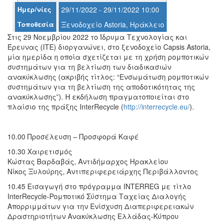
Ημερ/νίες
29/11/2022 - 29/11/2022 10:00
Τοποθεσία
Ξενοδοχείο Astoria, Ηράκλειο
Στις 29 Νοεμβρίου 2022 το Ίδρυμα Τεχνολογίας και
Ο
Έρευνας (ΙΤΕ) διοργανώνει, στο ξενοδοχείο Capsis Astoria,
ΤΟΠΟΣ
ΜΑΣ
μία ημερίδα η οποία σχετίζεται με τη χρήση ρομποτικών
συστημάτων για τη βελτίωση των διαδικασιών
ανακύκλωσης (ακριβής τίτλος: “Ενσωμάτωση ρομποτικών
Ο
ΔΗΜΟΣ
συστημάτων για τη βελτίωση της αποδοτικότητας της
ανακύκλωσης”). Η εκδήλωση πραγματοποιείται στο
πλαίσιο της πράξης InterRecycle (
http://interrecycle.eu/
).
ΠΟΛΙΤΙΣΜΟΣ
ΑΝΘΕΚΤΙΚΗ
10.00 Προσέλευση – Προσφορά Καφέ
ΠΟΛΗ
10.30 Χαιρετισμός
Κώστας Βαρδαβάς, Αντιδήμαρχος Ηρακλείου
Νίκος Ξυλούρης, Αντιπεριφερειάρχης Περιβάλλοντος
10.45 Εισαγωγή στο πρόγραμμα INTERREG με τίτλο
InterRecycle-Ρομποτικό Σύστημα Ταχείας Διαλογής
Απορριμμάτων για την Ενίσχυση Διαπεριφερειακών
Δραστηριοτήτων Ανακύκλωσης Ελλάδας-Κύπρου