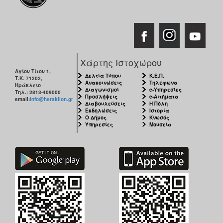
Χάρτης Ιστοχώρου
Αγίου Τίτου 1,
Δελτία Τύπου
Κ.Ε.Π.
Τ.Κ. 71202,
Ανακοινώσεις
Τηλέφωνα
Ηράκλειο
Διαγωνισμοί
e-Υπηρεσίες
Τηλ.: 2813-409000
Προσλήψεις
e-Αιτήματα
email:
info@heraklion.gr
Διαβουλεύσεις
Η Πόλη
Εκδηλώσεις
Ιστορία
Ο Δήμος
Κνωσός
Υπηρεσίες
Μουσεία