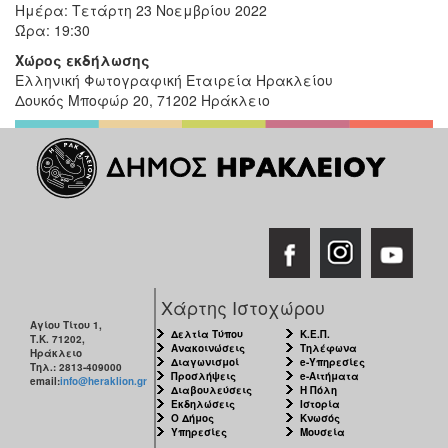
Ημέρα: Τετάρτη 23 Νοεμβρίου 2022
Ώρα: 19:30
Χώρος εκδήλωσης
Ελληνική Φωτογραφική Εταιρεία Ηρακλείου
Δουκός Μποφώρ 20, 71202 Ηράκλειο
Χάρτης Ιστοχώρου
Αγίου Τίτου 1,
Δελτία Τύπου
Κ.Ε.Π.
Τ.Κ. 71202,
Ανακοινώσεις
Τηλέφωνα
Ηράκλειο
Διαγωνισμοί
e-Υπηρεσίες
Τηλ.: 2813-409000
Προσλήψεις
e-Αιτήματα
email:
info@heraklion.gr
Διαβουλεύσεις
Η Πόλη
Εκδηλώσεις
Ιστορία
Ο Δήμος
Κνωσός
Υπηρεσίες
Μουσεία