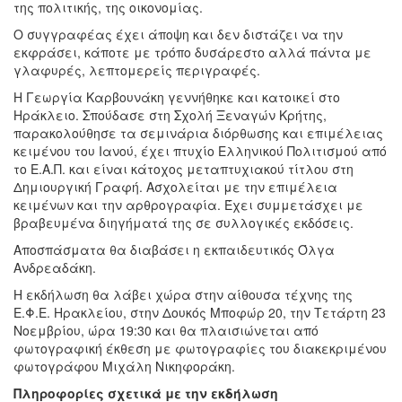
της πολιτικής, της οικονομίας.
Ο συγγραφέας έχει άποψη και δεν διστάζει να την
εκφράσει, κάποτε με τρόπο δυσάρεστο αλλά πάντα με
γλαφυρές, λεπτομερείς περιγραφές.
Η Γεωργία Καρβουνάκη γεννήθηκε και κατοικεί στο
Ηράκλειο. Σπούδασε στη Σχολή Ξεναγών Κρήτης,
παρακολούθησε τα σεμινάρια διόρθωσης και επιμέλειας
κειμένου του Ιανού, έχει πτυχίο Ελληνικού Πολιτισμού από
το Ε.Α.Π. και είναι κάτοχος μεταπτυχιακού τίτλου στη
Δημιουργική Γραφή. Ασχολείται με την επιμέλεια
κειμένων και την αρθρογραφία. Έχει συμμετάσχει με
βραβευμένα διηγήματά της σε συλλογικές εκδόσεις.
Αποσπάσματα θα διαβάσει η εκπαιδευτικός Όλγα
Ανδρεαδάκη.
Η εκδήλωση θα λάβει χώρα στην αίθουσα τέχνης της
Ε.Φ.Ε. Ηρακλείου, στην Δουκός Μποφώρ 20, την Τετάρτη 23
Νοεμβρίου, ώρα 19:30 και θα πλαισιώνεται από
φωτογραφική έκθεση με φωτογραφίες του διακεκριμένου
φωτογράφου Μιχάλη Νικηφοράκη.
Πληροφορίες σχετικά με την εκδήλωση