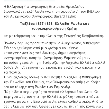
Η Ελληνική Φωτογραφική Εταιρεία Ηρακλείου
διοργανώνει εκδήλωση για την παρουσίαση του βιβλίου
του Αμερικανού συγγραφέα Bayard Taylor:
Ταξίδια 1857-1858, Ελλάδα Ρωσία και
τουρκοκρατούμενη Κρήτη
σε μετάφραση και επιμέλεια της Γεωργίας Καρβουνάκη.
Πολυσχιδής ως προσωπικότητα, ο Αμερικανός Μπέιαρντ
Τέιλορ ξεκίνησε από μια φάρμα και έγινε
«επαγγελματίας ταξιδιώτης», δημοσιογράφος,
συγγραφέας, ποιητής, ζωγράφος. Ρομαντικός που
πατούσε γερά στη γη, θαύμαζε την Αρχαία Ελλάδα αλλά
ζούσε στη σύγχρονή του εποχή, με γνώση και άποψη για
τα πάντα.
Συνδυάζοντας δουλειά και γαμήλιο ταξίδι, επισκέφθηκε
την Ελλάδα του Όθωνα, την Οθωμανοκρατούμενη Κρήτη
και κατέληξε στη Ρωσία των Ρομανόφ.
Πώς είδε ο περιηγητής το νεαρό ελληνικό βασίλειο; Οι
περιγραφές του για την Ελλάδα, μόλις τριάντα πέντε
χρόνια μετά την Επανάσταση, είναι καθηλωτικές. Από το
οξύ βλέμμα του δεν ξεφεύγει καμία πτυχή της κοινωνίας,