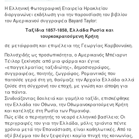
Η Ελληνική Φωτογραφική Εταιρεία Ηρακλείου
διοργανώνει εκδήλωση για την παρουσίαση του βιβλίου
του Αμερικανού συγγραφέα Bayard Taylor:
Ταξίδια 1857-1858, Ελλάδα Ρωσία και
τουρκοκρατούμενη Κρήτη
σε μετάφραση και επιμέλεια της Γεωργίας Καρβουνάκη.
Πολυσχιδής ως προσωπικότητα, ο Αμερικανός Μπέιαρντ
Τέιλορ ξεκίνησε από μια φάρμα και έγινε
«επαγγελματίας ταξιδιώτης», δημοσιογράφος,
συγγραφέας, ποιητής, ζωγράφος. Ρομαντικός που
πατούσε γερά στη γη, θαύμαζε την Αρχαία Ελλάδα αλλά
ζούσε στη σύγχρονή του εποχή, με γνώση και άποψη για
τα πάντα.
Συνδυάζοντας δουλειά και γαμήλιο ταξίδι, επισκέφθηκε
την Ελλάδα του Όθωνα, την Οθωμανοκρατούμενη Κρήτη
και κατέληξε στη Ρωσία των Ρομανόφ.
Πώς είδε ο περιηγητής το νεαρό ελληνικό βασίλειο; Οι
περιγραφές του για την Ελλάδα, μόλις τριάντα πέντε
χρόνια μετά την Επανάσταση, είναι καθηλωτικές. Από το
οξύ βλέμμα του δεν ξεφεύγει καμία πτυχή της κοινωνίας,