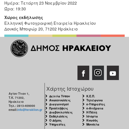
Ημέρα: Τετάρτη 23 Νοεμβρίου 2022
Ώρα: 19:30
Χώρος εκδήλωσης
Ελληνική Φωτογραφική Εταιρεία Ηρακλείου
Δουκός Μποφώρ 20, 71202 Ηράκλειο
Χάρτης Ιστοχώρου
Αγίου Τίτου 1,
Δελτία Τύπου
Κ.Ε.Π.
Τ.Κ. 71202,
Ανακοινώσεις
Τηλέφωνα
Ηράκλειο
Διαγωνισμοί
e-Υπηρεσίες
Τηλ.: 2813-409000
Προσλήψεις
e-Αιτήματα
email:
info@heraklion.gr
Διαβουλεύσεις
Η Πόλη
Εκδηλώσεις
Ιστορία
Ο Δήμος
Κνωσός
Υπηρεσίες
Μουσεία