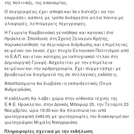
της πολιτικής, της οικονομίας.
Ο συγγραφέας έχει άποψη και δεν διστάζει να την
εκφράσει, κάποτε με τρόπο δυσάρεστο αλλά πάντα με
γλαφυρές, λεπτομερείς περιγραφές.
Η Γεωργία Καρβουνάκη γεννήθηκε και κατοικεί στο
Ηράκλειο. Σπούδασε στη Σχολή Ξεναγών Κρήτης,
παρακολούθησε τα σεμινάρια διόρθωσης και επιμέλειας
κειμένου του Ιανού, έχει πτυχίο Ελληνικού Πολιτισμού από
το Ε.Α.Π. και είναι κάτοχος μεταπτυχιακού τίτλου στη
Δημιουργική Γραφή. Ασχολείται με την επιμέλεια
κειμένων και την αρθρογραφία. Έχει συμμετάσχει με
βραβευμένα διηγήματά της σε συλλογικές εκδόσεις.
Αποσπάσματα θα διαβάσει η εκπαιδευτικός Όλγα
Ανδρεαδάκη.
Η εκδήλωση θα λάβει χώρα στην αίθουσα τέχνης της
Ε.Φ.Ε. Ηρακλείου, στην Δουκός Μποφώρ 20, την Τετάρτη 23
Νοεμβρίου, ώρα 19:30 και θα πλαισιώνεται από
φωτογραφική έκθεση με φωτογραφίες του διακεκριμένου
φωτογράφου Μιχάλη Νικηφοράκη.
Πληροφορίες σχετικά με την εκδήλωση