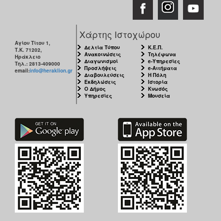
Χάρτης Ιστοχώρου
Αγίου Τίτου 1,
Δελτία Τύπου
Κ.Ε.Π.
Τ.Κ. 71202,
Ανακοινώσεις
Τηλέφωνα
Ηράκλειο
Διαγωνισμοί
e-Υπηρεσίες
Τηλ.: 2813-409000
Προσλήψεις
e-Αιτήματα
email:
info@heraklion.gr
Διαβουλεύσεις
Η Πόλη
Εκδηλώσεις
Ιστορία
Ο Δήμος
Κνωσός
Υπηρεσίες
Μουσεία