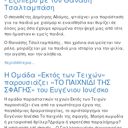
Τσαλταμπάση
Ο σκηνοθέτης Δημήτρης Αδάμης, φτιάχνει μια παράσταση
για τα παιδιά με χιούμορ κι ευαισθησία και θυμίζει σε
όλους μας όσα έχουμε κρυμμένα στην ψυχή μας από τότε
που ήμασταν κι εμείς παιδιά.
Ο Θανάσης Τσαλταμπάσης , που χρόνια ονειρεύεται τον
ρόλο, μοιράζεται με τα παιδιά μια ιστορία για την φιλία,
την αγάπη, και την αλήθεια.
περισσότερα...
Η Ομάδα «Εκτός των Τειχών»
παρουσιάζει «ΤΟ ΠΑΙΧΝΙΔΙ ΤΗΣ
ΣΦΑΓΗΣ» του Ευγένιου Ιονέσκο
Η ομάδα παραστατικών τεχνών Εκτός των Τειχών
παρουσιάζει ένα από τα γνωστότερα έργα της
παγκόσμιας δραματουργίας, το αριστούργημα του
Ευγένιου Ιονέσκο Το παιχνίδι της σφαγής. Μαύρη κωμωδία
ή μεταφυσικό θρίλερ?Δράμα ή γκροτέσκο παραλήρημα?
Η απάντηση επί σκηνής... Ο Γαλλορουμάνος συγγραφέας