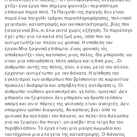
χτίζει ένα έργο που σήμερα φαντάζει περισσότερο
επίκαιρο παρά ποτέ. Το Παιχνίδι της σφαγής δεν είναι
παρά ένα παιχνίδι τρόμου,παραπληροφόρησης, πολιτικού
χειρισμού, καταστροφής και αυτοκαταστροφής, βίας που
ξαναγεννά βία, κι όλα αυτά χωρίς εξήγηση. Το παράλογο
έχει μπει για τα καλά στη ζωή μας, τόσο που να
αντιμετωπίζεται πλέον ως φυσικό. Η υπόθεση του
έργου:Μια ξαφνική επιδημία, ένας φονικός ιός
αποδεκατίζει τους κατοίκους μιας πόλης. Θα μπορούσε να
είναι μια οποιαδήποτε πόλη ακόμα και η δική μας...Οι
άνθρωποι αυτής της πόλης, όλοι, ο ένας μετά τον άλλον,
έρχονται αντιμέτωποι με τον θάνατο. Η αίσθηση του
εγκλεισμού των ανθρώπων που βρίσκονται σε καραντίνα
προκαλεί δυσφορία και απρόβλεπτες αντιδράσεις. Οι
άνθρωποι νιώθουν φυλακισμένοι, γελοίοι, τραγικοί. Δεν
μπορούν να ξεφύγουν, δεν μπορούν να δραπετεύσουν
ακόμη και αν οι πόρτες της φυλακής είναι ανοιχτές. Δεν
υπάρχουν τρόποι διαφυγής. Αν κάποιος βγει από τη
φυλακή θα κολλήσει τον θάνατο, αν πέσει στη θάλασσα
για να ξεφύγει θα πνιγεί, αν ανέβει στα τείχη θα τον
πυροβολήσουν. Το έργο είναι μια μαύρη κωμωδία και
ταυτόχρονα μια ελεγεία της καταστροφής. Ο θάνατος