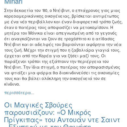
Minari
Εκθέσεις
Στην δεκαετία του ‘80, ο Ντέιβιντ, ο επτάχρονος γιος μιας
Εκδηλώσεις
κορεοαμερικάνικης οικογένειας, βρίσκεται αντιμέτωπος
για
με ένα νέο περιβάλλον και έναν διαφορετικό τρόπο ζωής,
Παιδιά
όταν ο πατέρας τους αποφασίζει να μετακομίσουν. Η
μητέρα του Μόνικα είναι απεγνωσμένη από το γεγονός
Άλλες
ότι αναγκάζονται να ζουν σε τροχόσπιτο κι ο ατίθασος
Εκδηλώσεις
Ντέιβιντ και οι αδελφές του βαριούνται αφόρητα την νέα
τους ζωή. Μέχρι την στιγμή που η ζαβολιάρα γιαγιά τους,
έρχεται από την Κορέα για να ζήσει μαζί τους. Oι
παράξενοι τρόποι της εξάπτουν την περιέργεια του
Ντέιβιντ. Την ίδια στιγμή, ο πατέρας του αποφασισμένος
Ο
ΤΟΠΟΣ
να φτιάξει μια φάρμα θα διακινδυνεύσει τις οικονομίες
ΜΑΣ
τους και θα βάλει ολόκληρη την οικογένειά του σε
κίνδυνο.
Ο
περισσότερα...
ΔΗΜΟΣ
Οι Μαγικές Σβούρες
ΠΟΛΙΤΙΣΜΟΣ
παρουσιάζουν: «Ο Μικρός
Πρίγκιπας» του Αντουάν ντε Σαιντ
ΑΝΘΕΚΤΙΚΗ
ΠΟΛΗ
- Εξυπερύ με τον Θανάση