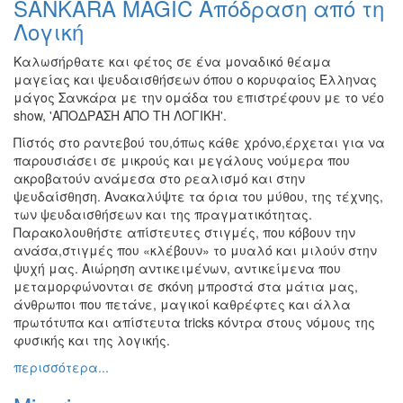
SANKARA MAGIC Απόδραση από τη
Ζωγραφική
Λογική
Φωτογραφία
Καλωσήρθατε και φέτος σε ένα μοναδικό θέαμα
Τραγούδι
μαγείας και ψευδαισθήσεων όπου o κορυφαίος Έλληνας
Μουσική
μάγος Σανκάρα με την ομάδα του επιστρέφουν με το νέο
show, 'ΑΠΟΔΡΑΣΗ ΑΠΟ ΤΗ ΛΟΓΙΚΗ'.
Κινηματογράφος
Πίστός στο ραντεβού του,όπως κάθε χρόνο,έρχεται για να
Χορός
παρουσιάσει σε μικρούς και μεγάλους νούμερα που
Θέατρο
ακροβατούν ανάμεσα στο ρεαλισμό και στην
ψευδαίσθηση. Ανακαλύψτε τα όρια του μύθου, της τέχνης,
Παζάρι
των ψευδαισθήσεων και της πραγματικότητας.
Ειδών
Παρακολουθήστε απίστευτες στιγμές, που κόβουν την
Συνέδρια
ανάσα,στιγμές που «κλέβουν» το μυαλό και μιλούν στην
ψυχή μας. Αιώρηση αντικειμένων, αντικείμενα που
Ημερίδες
μεταμορφώνονται σε σκόνη μπροστά στα μάτια μας,
-
άνθρωποι που πετάνε, μαγικοί καθρέφτες και άλλα
Διημερίδες
πρωτότυπα και απίστευτα tricks κόντρα στους νόμους της
Σεμινάρια-
φυσικής και της λογικής.
Διαλέξεις-
περισσότερα...
Ομιλίες
Διάφορες