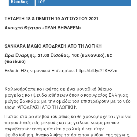
Είσοδος
10€
Ο
ΤΟΠΟΣ
ΤΕΤΑΡΤΗ 18 & ΠΕΜΠΤΗ 19 ΑΥΓΟΥΣΤΟΥ 2021
ΜΑΣ
Ανοιχτό Θέατρο «ΠΥΛΗ ΒΗΘΛΕΕΜ»
Ο
ΔΗΜΟΣ
SANKARA MAGIC ΑΠΟΔΡΑΣΗ ΑΠΟ ΤΗ ΛΟΓΙΚΗ
ΠΟΛΙΤΙΣΜΟΣ
Ώρα Έναρξης: 21:00 Είσοδος: 10€ (κανονικό), 8€
(παιδικό)
ΑΝΘΕΚΤΙΚΗ
Έκδοση Ηλεκτρονικού Εισιτηρίου: https://bit.ly/2TKEZzm
ΠΟΛΗ
Καλωσήρθατε και φέτος σε ένα μοναδικό θέαμα
μαγείας και ψευδαισθήσεων όπου o κορυφαίος Έλληνας
μάγος Σανκάρα με την ομάδα του επιστρέφουν με το νέο
show, 'ΑΠΟΔΡΑΣΗ ΑΠΟ ΤΗ ΛΟΓΙΚΗ'.
Πίστός στο ραντεβού του,όπως κάθε χρόνο,έρχεται για να
παρουσιάσει σε μικρούς και μεγάλους νούμερα που
ακροβατούν ανάμεσα στο ρεαλισμό και στην
ψευδαίσθηση. Ανακαλύψτε τα όρια του μύθου, της τέχνης,