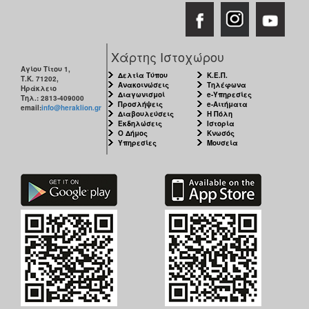
Χάρτης Ιστοχώρου
Αγίου Τίτου 1,
Δελτία Τύπου
Κ.Ε.Π.
Τ.Κ. 71202,
Ανακοινώσεις
Τηλέφωνα
Ηράκλειο
Διαγωνισμοί
e-Υπηρεσίες
Τηλ.: 2813-409000
Προσλήψεις
e-Αιτήματα
email:
info@heraklion.gr
Διαβουλεύσεις
Η Πόλη
Εκδηλώσεις
Ιστορία
Ο Δήμος
Κνωσός
Υπηρεσίες
Μουσεία