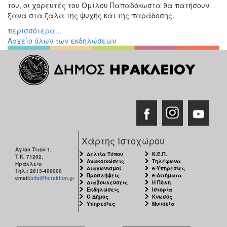
του, οι χορευτές του Ομίλου Παπαδόκωστα θα πατήσουν
ξανά στα ζάλα της ψυχής και της παράδοσης.
περισσότερα...
Αρχείο όλων των εκδηλώσεων
Χάρτης Ιστοχώρου
Αγίου Τίτου 1,
Δελτία Τύπου
Κ.Ε.Π.
Τ.Κ. 71202,
Ανακοινώσεις
Τηλέφωνα
Ηράκλειο
Διαγωνισμοί
e-Υπηρεσίες
Τηλ.: 2813-409000
Προσλήψεις
e-Αιτήματα
email:
info@heraklion.gr
Διαβουλεύσεις
Η Πόλη
Εκδηλώσεις
Ιστορία
Ο Δήμος
Κνωσός
Υπηρεσίες
Μουσεία