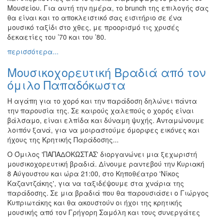
Μουσείου. Για αυτή την ημέρα, το brunch της επιλογής σας
θα είναι και το αποκλειστικό σας εισιτήριο σε ένα
μουσικό ταξίδι στο χθες, με προορισμό τις χρυσές
δεκαετίες του ’70 και του ’80.
περισσότερα...
Μουσικοχορευτική Βραδιά από τον
όμιλο Παπαδόκωστα
Η αγάπη για το χορό και την παράδοση δηλώνει πάντα
την παρουσία της. Σε καιρούς χαλεπούς ο χορός είναι
βάλσαμο, είναι ελπίδα και δύναμη ψυχής. Ανταμώνουμε
λοιπόν ξανά, για να μοιραστούμε όμορφες εικόνες και
ήχους της Κρητικής Παράδοσης...
Ο Όμιλος 'ΠΑΠΑΔΟΚΩΣΤΑΣ' διοργανώνει μια ξεχωριστή
μουσικοχορευτική βραδιά. Δίνουμε ραντεβού την Κυριακή
8 Αύγουστου και ώρα 21:00, στο Κηποθέατρο 'Νίκος
Καζαντζάκης', για να ταξιδέψουμε στα χνάρια της
παράδοσης. Σε μια βραδιά που θα παρουσιάσει ο Γιώργος
Κυπριωτάκης και θα ακουστούν οι ήχοι της κρητικής
μουσικής από τον Γρήγορη Σαμόλη και τους συνεργάτες