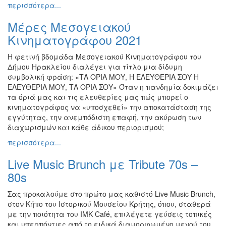
περισσότερα...
Εκθέσεις
Mέρες Μεσογειακού
Εκδηλώσεις
για
Κινηματογράφου 2021
Παιδιά
Η φετινή βδομάδα Μεσογειακού Κινηματογράφου του
Άλλες
Δήμου Ηρακλείου διαλέγει για τίτλο μια δίδυμη
Εκδηλώσεις
συμβολική φράση: «ΤΑ ΟΡΙΑ ΜΟΥ, Η ΕΛΕΥΘΕΡΙΑ ΣΟΥ Η
ΕΛΕΥΘΕΡΙΑ ΜΟΥ, ΤΑ ΟΡΙΑ ΣΟΥ» Όταν η πανδημία δοκιμάζει
τα όριά μας και τις ελευθερίες μας πώς μπορεί ο
κινηματογράφος να «υποσχεθεί» την αποκατάσταση της
εγγύτητας, την ανεμπόδιστη επαφή, την ακύρωση των
Ο
διαχωρισμών και κάθε άδικου περιορισμού;
ΤΟΠΟΣ
ΜΑΣ
περισσότερα...
Ο
Live Music Brunch με Tribute 70s –
ΔΗΜΟΣ
80s
ΠΟΛΙΤΙΣΜΟΣ
Σας προκαλούμε στο πρώτο μας καθιστό Live Music Brunch,
στον Κήπο του Ιστορικού Μουσείου Κρήτης, όπου, σταθερά
ΑΝΘΕΚΤΙΚΗ
με την ποιότητα του ΙΜΚ Café, επιλέγετε γεύσεις τοπικές
ΠΟΛΗ
και υπερπόντιες από το ειδικά διαμορφωμένο μενού του