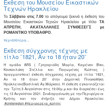
Έκθεση του Μουσείου Εικαστικών
Ζωγραφική
Τεχνών Ηρακλείου
Φωτογραφία
Το
Σάββατο στις 7.00
το απόγευμα ξεκινά η έκθεση του
Τραγούδι
Μουσείου Εικαστικών Τεχνών Ηρακλείου με τίτλο
ΤΑ
Μουσική
ΑΠΡΕΠΗ, ΑΚΑΤΑΛΛΗΛΕΣ ΣΥΝΘΕΣΕΙ΅Σ με
ΡΟΜΑΝΤΙΚΟ ΥΠΟΒΑΘΡΟ
.
Κινηματογράφος
περισσότερα...
Χορός
Θέατρο
Έκθεση σύγχρονης τέχνης με
τίτλο ¨1821, Αν το 18 ήταν 20¨
Παζάρι
Ειδών
Η ομάδα ARS ( Γρηγοριάδη Μαρία, Καμένου Βίκυ,
Συνέδρια
Κουκουλάκη Στέλλα και Παγωμένος Κώστας )
Ημερίδες
πραγματοποιεί έκθεση σύγχρονης τέχνης με τίτλο ¨1821,
-
Αν το 18 ήταν 20¨ στην Δημοτική Πινακοθήκη
Διημερίδες
Ηράκλειου(Βασιλική Αγ.Μάρκου). Η έκθεση εγκαινιάζεται
την Τρίτη 3 Αυγούστου στις 19.00μ.μ.και θα διαρκέσει έως
Σεμινάρια-
τις 13 Αυγούστου 2021. Συνδιοργάνωση με την Περιφέρεια
Διαλέξεις-
Κρήτης και την στήριξη του Δήμου Ηρακλείου.
Ομιλίες
#
creteregion
#περιφερεια_κρητης
Διάφορες