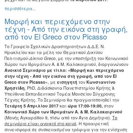
Διάφορες
περισσότερα...
Εκθέσεις
Μορφή και περιεχόμενο στην
Εκδηλώσεις
τέχνη - Από την εικόνα στη γραφή,
για
Παιδιά
από τον El Greco στον Picasso
Άλλες
Το Γραφείο Σχολικών Δραστηριοτήτων Δ.Δ.Ε. Ν.
Εκδηλώσεις
Ηρακλείου και τα μέλη του Θεματικού Δικτύου
Πολιτισμού-
Δίκτυο
Greco
, με την υποστήριξη του Κοινωνικού
Χώρου των Ιδρυμάτων Α. & Μ. Καλοκαιρινού, διοργανώνουν
Ανοικτό Σεμινάριο με τίτλο:
«Μορφή και περιεχόμενο
στην τέχνη - Από την εικόνα στη γραφή, από τον
El
Ο
ΤΟΠΟΣ
Greco στον
Picasso
», με
εισηγητή
τον
Κωνσταντίνο
ΜΑΣ
Χρηστίδη
, PhD, Διδάσκοντα Πανεπιστημίου Κρήτης &
Υπεύθυνο Εκπαιδευτικού Τομέα Μουσείου Σύγχρονης
Ο
Τέχνης Κρήτης. Το Σεμινάριο θα πραγματοποιηθεί την
ΔΗΜΟΣ
Τετάρτη 5 Απριλίου 2017
και
ώρα 17:00-19:00,
στον
Κοινωνικό Χώρο των Ιδρυμάτων Α. & Μ. Καλοκαιρινού
ΠΟΛΙΤΙΣΜΟΣ
(Μονής Αγκαράθου 9, πίσω από τον Άγιο Δημήτριο).
Το
σεμινάριο είναι ανοικτό στο κοινό
. Η προαιρετική
συνεισφορά σε συσκευασμένα τρόφιμα για την ενίσχυση
ΑΝΘΕΚΤΙΚΗ