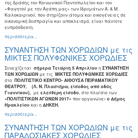
ΠΟΛΗ
της δράσης του Κοινωνικού Παντοπωλείου και του
«Φαγητού με την Αγάπη μας» των Ιδρυμάτων Α. & Μ.
Καλοκαιρινού, που στηρίζουν άτομα και οικογένειες σε
οικονομική δυσπραγία και αποκλεισμό, είναι πάντοτε
ευπρόσδεκτη.
περισσότερα...
ΣΥΝΑΝΤΗΣΗ ΤΩΝ ΧΟΡΩΔΙΩΝ με τις
ΜΙΚΤΕΣ ΠΟΛΥΦΩΝΙΚΕΣ ΧΟΡΩΔΙΕΣ
Συνεχίζεται
σήμερα Τετάρτη 5 Απριλίου
η
ΣΥΝΑΝΤΗΣΗ
ΤΩΝ ΧΟΡΩΔΙΩΝ
με τις
ΜΙΚΤΕΣ ΠΟΛΥΦΩΝΙΚΕΣ ΧΟΡΩΔΙΕΣ
στο
ΠΟΛΙΤΙΣΤΙΚΟ ΚΕΝΤΡΟ- ΑΙΘΟΥΣΑ ΠΕΙΡΑΜΑΤΙΚΟΥ
ΘΕΑΤΡΟΥ, (Λ. Ν. Πλαστήρα, είσοδος από οδός
Γιαννίκου),
με
ελεύθερη είσοδο
, στο πλαίσιο των
«ΠΟΛΙΤΙΣΤΙΚΩΝ ΑΓΩΝΩΝ 2017»
που οργανώνει
ο Δήμος
Ηρακλείου
και η
ΔΗΚΕΗ.
περισσότερα...
ΣΥΝΑΝΤΗΣΗ ΤΩΝ ΧΟΡΩΔΙΩΝ με τις
ΠΑΡΑΔΟΣΙΑΚΕΣ ΧΟΡΩΔΙΕΣ