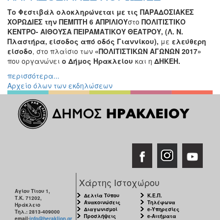
Το Φεστιβάλ ολοκληρώνεται με τις
ΠΑΡΑΔΟΣΙΑΚΕΣ
ΧΟΡΩΔΙΕΣ
την
ΠΕΜΠΤΗ 6 ΑΠΡΙΛΙΟΥ
στο
ΠΟΛΙΤΙΣΤΙΚΟ
ΚΕΝΤΡΟ- ΑΙΘΟΥΣΑ ΠΕΙΡΑΜΑΤΙΚΟΥ ΘΕΑΤΡΟΥ, (Λ. Ν.
Πλαστήρα, είσοδος από οδός Γιαννίκου),
με
ελεύθερη
είσοδο
, στο πλαίσιο των
«ΠΟΛΙΤΙΣΤΙΚΩΝ ΑΓΩΝΩΝ 2017»
που οργανώνει
ο Δήμος Ηρακλείου
και η
ΔΗΚΕΗ.
περισσότερα...
Αρχείο όλων των εκδηλώσεων
Χάρτης Ιστοχώρου
Αγίου Τίτου 1,
Δελτία Τύπου
Κ.Ε.Π.
Τ.Κ. 71202,
Ανακοινώσεις
Τηλέφωνα
Ηράκλειο
Διαγωνισμοί
e-Υπηρεσίες
Τηλ.: 2813-409000
Προσλήψεις
e-Αιτήματα
email:
info@heraklion.gr