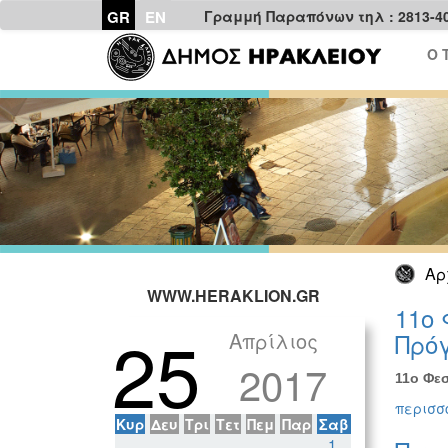
GR
EN
Γραμμή Παραπόνων τηλ : 2813-4
Ο 
Αρ
WWW.HERAKLION.GR
11ο 
25
Απρίλιος
Πρόγ
2017
11ο Φεσ
περισσό
Κυρ
Δευ
Τρι
Τετ
Πεμ
Παρ
Σαβ
1