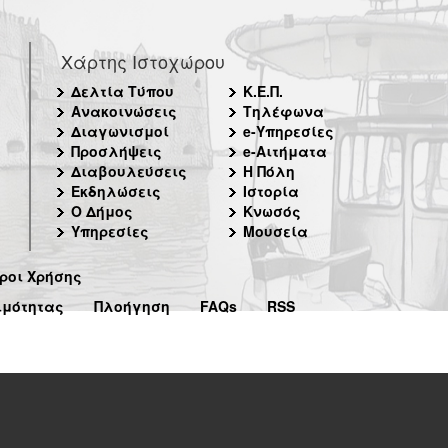
Χάρτης Ιστοχώρου
Δελτία Τύπου
Κ.Ε.Π.
Ανακοινώσεις
Τηλέφωνα
Διαγωνισμοί
e-Υπηρεσίες
Προσλήψεις
e-Αιτήματα
Διαβουλεύσεις
Η Πόλη
Εκδηλώσεις
Ιστορία
Ο Δήμος
Κνωσός
Υπηρεσίες
Μουσεία
ροι Χρήσης
ιμότητας
Πλοήγηση
FAQs
RSS