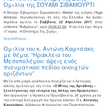
Ομιλία της ΣΟΥΑΜΙ ΣΙΒΑΜΟΥΡΤΙ
Διάφορες
Εκθέσεις
Η Σουάμι Σιβαμούρτι Σαρασουάτι, Master της γιόγκα
(
Yoga
Εκδηλώσεις
Acharya
)
, περιοδεύοντας σε όλη την Ελλάδα, θα δώσει
για
δημόσια ομιλία το
Σάββατο, 22 Απριλίου 2017
, στην
Παιδιά
αίθουσα "Ανδρόγεω", ώρα
19:00-21:00
. Η ομιλία έχει θέμα
«Γιόγκα : Η Επιστήμη Της Ζωής».
Άλλες
Εκδηλώσεις
περισσότερα...
Ομιλία του κ. Αντώνη Καρτσάκη
με θέμα: “Ηράκλειο του
Μεσοπολέμου: όψεις ενός
Ο
ΤΟΠΟΣ
πνευματικού πεδίου ανοιχτών
ΜΑΣ
οριζόντων”
Ο
Μετά από μικρή ανάπαυλα συνεχίζεται ο δεύτερος
ΔΗΜΟΣ
κύκλος ομιλιών με τον τίτλο:
«Ο Μίτος της Αριάδνης –
ξετυλίγοντας την ιστορία της πόλης του Ηρακλείου»
,
ΠΟΛΙΤΙΣΜΟΣ
που οργανώνει η Ηράκλεια Πρωτοβουλία, 20 χρόνια μετά
την επιτυχή διεξαγωγή του πρώτου κύκλου. Ο κ.
Αντώνης
ΑΝΘΕΚΤΙΚΗ
Καρτσάκης
, διδάκτωρ Φιλολογίας του Πανεπιστημίου