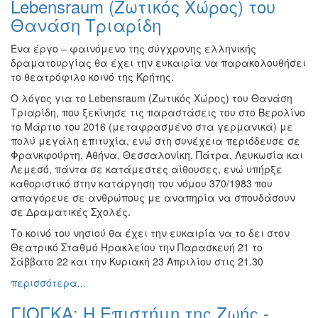
Lebensraum (Ζωτικός Χώρος) του
Βιβλίο
Θανάση Τριαρίδη
Ζωγραφική
Ένα έργο – φαινόμενο της σύγχρονης ελληνικής
Φωτογραφία
δραματουργίας θα έχει την ευκαιρία να παρακολουθήσει
Τραγούδι
το θεατρόφιλο κοινό της Κρήτης.
Μουσική
Ο λόγος για το Lebensraum (Ζωτικός Χώρος) του Θανάση
Τριαρίδη, που ξεκίνησε τις παραστάσεις του στο Βερολίνο
Κινηματογράφος
το Μάρτιο του 2016 (μεταφρασμένο στα γερμανικά) με
Χορός
πολύ μεγάλη επιτυχία, ενώ στη συνέχεια περιόδευσε σε
Φρανκφούρτη, Αθήνα, Θεσσαλονίκη, Πάτρα, Λευκωσία και
Θέατρο
Λεμεσό, πάντα σε κατάμεστες αίθουσες, ενώ υπήρξε
Παζάρι
καθοριστικό στην κατάργηση του νόμου 370/1983 που
Ειδών
απαγόρευε σε ανθρώπους με αναπηρία να σπουδάσουν
σε Δραματικές Σχολές.
Συνέδρια
Το κοινό του νησιού θα έχει την ευκαιρία να το δει στον
Ημερίδες
Θεατρικό Σταθμό Ηρακλείου την Παρασκευή 21 το
-
Σάββατο 22 και την Κυριακή 23 Απριλίου στις 21.30
Διημερίδες
περισσότερα...
Σεμινάρια-
Διαλέξεις-
ΓΙΟΓΚΑ: Η Επιστήμη της Ζωής -
Ομιλίες