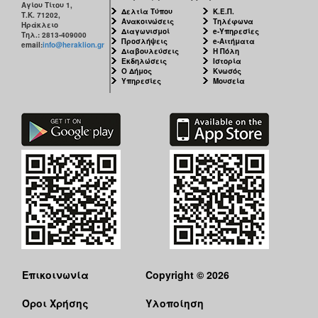
Αγίου Τίτου 1,
Δελτία Τύπου
Κ.Ε.Π.
Τ.Κ. 71202,
Ανακοινώσεις
Τηλέφωνα
Ηράκλειο
Διαγωνισμοί
e-Υπηρεσίες
Τηλ.: 2813-409000
Προσλήψεις
e-Αιτήματα
email:
info@heraklion.gr
Διαβουλεύσεις
Η Πόλη
Εκδηλώσεις
Ιστορία
Ο Δήμος
Κνωσός
Υπηρεσίες
Μουσεία
Επικοινωνία
Copyright © 2026
Όροι Χρήσης
Υλοποίηση