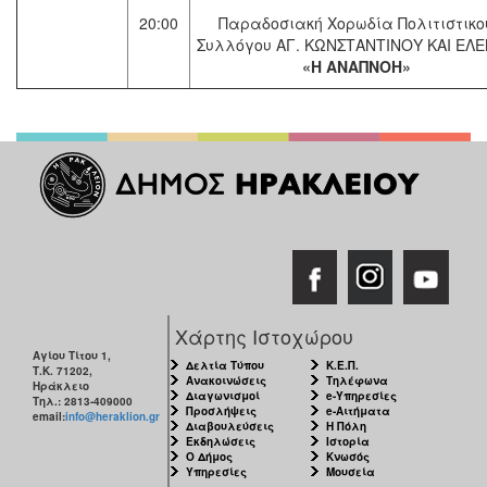
20:00
Παραδοσιακή Χορωδία Πολιτιστικο
Συλλόγου ΑΓ. ΚΩΝΣΤΑΝΤΙΝΟΥ ΚΑΙ ΕΛ
«Η ΑΝΑΠΝΟΗ»
Χάρτης Ιστοχώρου
Αγίου Τίτου 1,
Δελτία Τύπου
Κ.Ε.Π.
Τ.Κ. 71202,
Ανακοινώσεις
Τηλέφωνα
Ηράκλειο
Διαγωνισμοί
e-Υπηρεσίες
Τηλ.: 2813-409000
Προσλήψεις
e-Αιτήματα
email:
info@heraklion.gr
Διαβουλεύσεις
Η Πόλη
Εκδηλώσεις
Ιστορία
Ο Δήμος
Κνωσός
Υπηρεσίες
Μουσεία