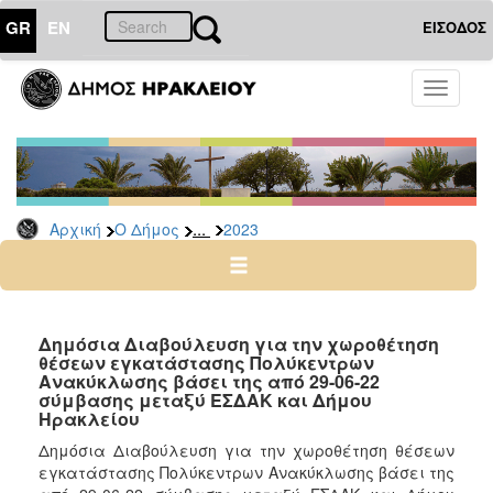
GR
EN
ΕΙΣΟΔΟΣ
Ο
Toggle
ΔΗΜΟΣ
navigati
Δελτία
Τύπου
Αρχείο
...
Αρχική
Ο Δήμος
2023
2026
2025
2024
2023
Δημόσια Διαβούλευση για την χωροθέτηση
θέσεων εγκατάστασης Πολύκεντρων
2022
Ανακύκλωσης βάσει της από 29-06-22
2021
σύμβασης μεταξύ ΕΣΔΑΚ και Δήμου
Ηρακλείου
2020
Δημόσια Διαβούλευση για την χωροθέτηση θέσεων
2019
εγκατάστασης Πολύκεντρων Ανακύκλωσης βάσει της