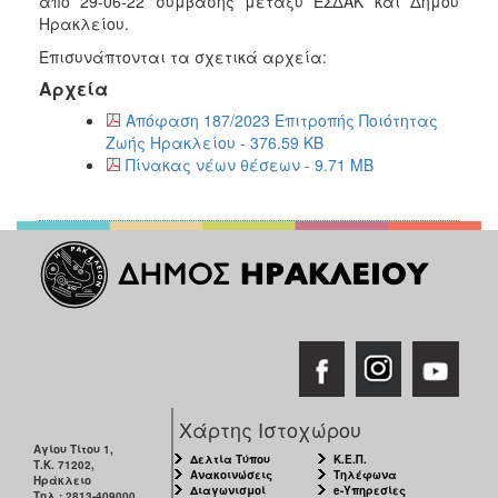
από 29-06-22 σύμβασης μεταξύ ΕΣΔΑΚ και Δήμου
2018
Ηρακλείου.
2017
Επισυνάπτονται τα σχετικά αρχεία:
2016
Αρχεία
2015
Απόφαση 187/2023 Επιτροπής Ποιότητας
2013
Ζωής Ηρακλείου - 376.59 KB
Πίνακας νέων θέσεων - 9.71 MB
2012
2011
2010
2006
Ο
ΤΟΠΟΣ
ΜΑΣ
Χάρτης Ιστοχώρου
Αγίου Τίτου 1,
ΠΟΛΙΤΙΣΜΟΣ
Δελτία Τύπου
Κ.Ε.Π.
Τ.Κ. 71202,
Ανακοινώσεις
Τηλέφωνα
Ηράκλειο
Διαγωνισμοί
e-Υπηρεσίες
Τηλ.: 2813-409000