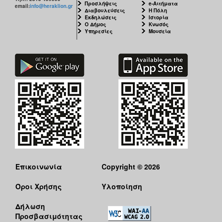
Προσλήψεις
e-Αιτήματα
ΑΝΘΕΚΤΙΚΗ
email:
info@heraklion.gr
Διαβουλεύσεις
Η Πόλη
ΠΟΛΗ
Εκδηλώσεις
Ιστορία
Ο Δήμος
Κνωσός
Υπηρεσίες
Μουσεία
Επικοινωνία
Copyright © 2026
Όροι Χρήσης
Υλοποίηση
Δήλωση
Προσβασιμότητας