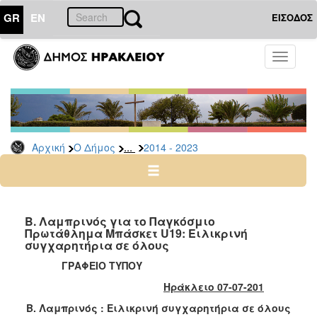
GR
EN
ΕΙΣΟΔΟΣ
Ο
Toggle
ΔΗΜΟΣ
navigati
Δήμαρχος
Ομιλίες
-
Χαιρετισμοί
...
Αρχική
Ο Δήμος
2014 - 2023
-
Δηλώσεις
Αρχείο
2024
Β. Λαμπρινός για το Παγκόσμιο
-
Πρωτάθλημα Μπάσκετ U19: Ειλικρινή
συγχαρητήρια σε όλους
2014
-
ΓΡΑΦΕΙΟ ΤΥΠΟΥ
2023
Ηράκλειο 07-07-201
2007
Β. Λαμπρινός : Ειλικρινή συγχαρητήρια σε όλους
-