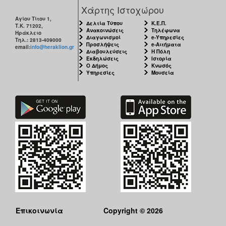
Χάρτης Ιστοχώρου
Αγίου Τίτου 1,
Δελτία Τύπου
Κ.Ε.Π.
Τ.Κ. 71202,
Ανακοινώσεις
Τηλέφωνα
Ηράκλειο
Διαγωνισμοί
e-Υπηρεσίες
Τηλ.: 2813-409000
Προσλήψεις
e-Αιτήματα
email:
info@heraklion.gr
Διαβουλεύσεις
Η Πόλη
Εκδηλώσεις
Ιστορία
Ο Δήμος
Κνωσός
Υπηρεσίες
Μουσεία
Επικοινωνία
Copyright © 2026