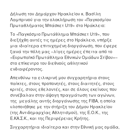
2013
Απολογισμός
Δήλωση του Δημάρχου Ηρακλείου κ. Βασίλη
Έργου
Λαμπρινού για την ολοκλήρωση του «Παγκοσμίου
Πρωταθλήματος Μπάσκετ U19» στο Ηράκλειο:
Το «Παγκόσμιο Πρωτάθλημα Μπάσκετ U19», που
διεξήχθη αυτές τις ημέρες στο Ηράκλειο, υπήρξε
μια ιδιαίτερα επιτυχημένη διοργάνωση, που έφερε
Ο
ξανά την πόλη μας –λίγες ημέρες έπειτα από το
ΤΟΠΟΣ
ΜΑΣ
«Ευρωπαϊκό Πρωτάθλημα Εθνικών Ομάδων Στίβου»–
στο επίκεντρο του διεθνούς αθλητικού
ενδιαφέροντος.
ΠΟΛΙΤΙΣΜΟΣ
Απευθύνω τα ειλικρινή μου συγχαρητήρια στους
ΑΝΘΕΚΤΙΚΗ
παίκτες, στους προπονητές, στους διαιτητές, στους
ΠΟΛΗ
κριτές, στους εθελοντές, και σε όλους εκείνους που
συνέβαλαν στην άψογη πραγμάτωση των αγώνων,
της μεγάλης αυτής διοργάνωσης της FIBA, η οποία
υλοποιήθηκε με την στήριξη του Δήμου Ηρακλείου
(της Αντιδημαρχίας Αθλητισμού), της Ε.Ο.Κ., της
Ε.ΚΑ.Σ.Κ., και της Περιφέρειας Κρήτης.
Συγχαρητήρια ιδιαίτερα και στην Εθνική μας ομάδα,