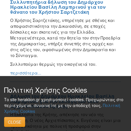
Συλλυπητήρια δήλωση του Δημάρχου
Ηρακλείου Βασίλη Λαμπρινού για τον
θάνατο του Χρήστου Σαρτζετάκη
Ο Χρήστος Σαρτζετάκης, υπηρέτησε με σθένος και
αποφασιστικότητα την Δικαιοσύνη, σε εποχές
δύσκολες και σκοτεινές για την Ελλάδα.
Μεταγενέστερα, κατά την θητεία του στην Προεδρία
της Δημοκρατίας, υπήρξε συνεπής στις αρχές και
στις αξίες του, αφοσιωμένος στην Δημοκρατία και
το Σύνταγμα.
Συλλυπούμαι θερμώς την οικογένειά του.
περισσότερα...
Πολιτική Χρήσης Cookies
Δήλωση του Δημάρχου Ηρακλείου Βασίλη
Το site heraklion.gr χρησιμοποιεί cookies. Προχωρώντας στο
Λαμπρινού για την εκλογή του νέου
περιεχόμενο, συναινείτε με την αποδοχή τους.
Πολιτική
Αρχιεπισκόπου Κρήτης
Χρήσης Cookies
Η Εκκλησία της Κρήτης, απέκτησε τον νέο της
Ιεράρχη. Ο νέος Αρχιεπίσκοπος κ. Ευγένιος είναι μια
CLOSE
προσωπικότητα με πολυετή προσφορά στην