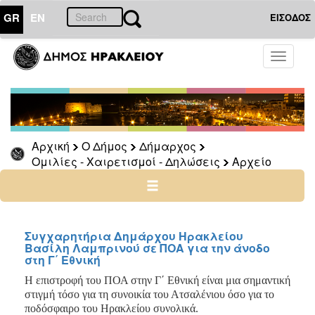
GR
EN
ΕΙΣΟΔΟΣ
Ο
Toggle
ΔΗΜΟΣ
navigati
Δήμαρχος
Ομιλίες
-
Χαιρετισμοί
Αρχική
Ο Δήμος
Δήμαρχος
-
Ομιλίες - Χαιρετισμοί - Δηλώσεις
Αρχείο
Δηλώσεις
Αρχείο
2024
-
Συγχαρητήρια Δημάρχου Ηρακλείου
Βασίλη Λαμπρινού σε ΠΟΑ για την άνοδο
2014
στη Γ΄ Εθνική
-
2023
Η επιστροφή του ΠΟΑ στην Γ΄ Εθνική είναι μια σημαντική
στιγμή τόσο για τη συνοικία του Ατσαλένιου όσο για το
2007
ποδόσφαιρο του Ηρακλείου συνολικά.
-