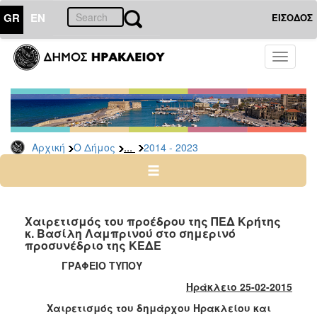
GR
EN
ΕΙΣΟΔΟΣ
Ο
Toggle
ΔΗΜΟΣ
navigati
Δήμαρχος
Ομιλίες
-
Χαιρετισμοί
...
Αρχική
Ο Δήμος
2014 - 2023
-
Δηλώσεις
Αρχείο
2024
Χαιρετισμός του προέδρου της ΠΕΔ Κρήτης
-
κ. Βασίλη Λαμπρινού στο σημερινό
προσυνέδριο της ΚΕΔΕ
2014
-
ΓΡΑΦΕΙΟ ΤΥΠΟΥ
2023
Ηράκλειο 25-02-2015
2007
Χαιρετισμός του δημάρχου Ηρακλείου και
-