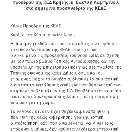
προέδρου της ΠΕΔ Κρήτης, κ. Βασίλη Λαμπρινού,
2013
στο σημερινό προσυνέδριο της ΚΕΔΕ
Απολογισμός
Έργου
Κύριε Πρόεδρε της ΚΕΔΕ
Κυρίες και Κύριοι συνάδελφοι,
Η σημερινή εκδήλωση προετοιμασίας του ετησίου
Ο
τακτικού συνεδρίου της ΚΕΔΕ, που έχει ως
ΤΟΠΟΣ
αντικείμενο τις προκλήσεις του νέου ΕΣΠΑ σε σχέση
ΜΑΣ
με τον πρώτο βαθμό Τοπικής Αυτοδιοίκησης και την
υποστήριξη της επιχειρηματικότητας στο πλαίσιο της
ΠΟΛΙΤΙΣΜΟΣ
Τοπικής οικονομίας κάθε Δήμου, όπως και οι
επόμενες μέχρι το συνέδριο, δίνουν μία ουσιαστική
ΑΝΘΕΚΤΙΚΗ
δυνατότητα κατάθεσης απόψεων και θέσεων επί των
ΠΟΛΗ
καίριων προβλημάτων της Τ.Α. Προβλήματα τα οποία
απαιτούν ολοκληρωμένες λύσεις τούτη την κρίσιμη
περίοδο για τη χώρα.
Το γεγονός ότι δεν έχει συγκεκριμενοποιηθεί η
πολιτική της νέας κυβέρνησης για την τοπική
αυτοδιοίκηση, κάτι που αναμένεται να γίνει τους
επόμενους μήνες, δεν καθιστά λιγότερο επιτακτική