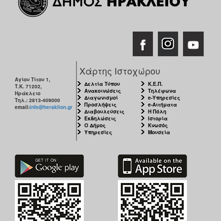
Χάρτης Ιστοχώρου
Αγίου Τίτου 1,
Δελτία Τύπου
Κ.Ε.Π.
Τ.Κ. 71202,
Ανακοινώσεις
Τηλέφωνα
Ηράκλειο
Διαγωνισμοί
e-Υπηρεσίες
Τηλ.: 2813-409000
Προσλήψεις
e-Αιτήματα
email:
info@heraklion.gr
Διαβουλεύσεις
Η Πόλη
Εκδηλώσεις
Ιστορία
Ο Δήμος
Κνωσός
Υπηρεσίες
Μουσεία