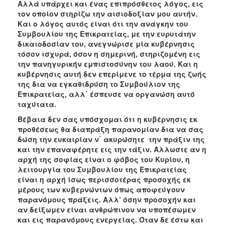
Αλλά υπάρχει και ένας επιπρόσθετος λόγος, εις
τον οποίον στηρίζω την αισιοδοξίαν μου αυτήν.
Και ο λόγος αυτός είναι ότι την ανάγκην του
Συμβουλίου της Επικρατείας, με την ευρυτάτην
δικαιοδοσίαν του, ανεγνώρισε μία κυβέρνησις
τόσον ισχυρά, όσον η σημερινή, στηριζομένη εις
την πανηγυρικήν εμπιστοσύνην του λαού. Και η
κυβέρνησις αυτή δεν επερίμενε το τέρμα της ζωής
της δια να εγκαθιδρύση το Συμβούλιον της
Επικρατείας, αλλ΄ έσπευσε να οργανώση αυτό
ταχύτατα.
Βέβαια δεν σας υπόσχομαι ότι η κυβέρνησις εκ
προθέσεως θα διαπράξη παρανομίαν δια να σας
δώση την ευκαιρίαν ν΄ ακυρώσητε την πράξιν της
και την επαναφέρητε εις την τάξιν. Άλλωστε αν η
αρχή της σοφίας είναι ο φόβος του Κυρίου, η
λειτουργία του Συμβουλίου της Επικρατείας
είναι η αρχή ίσως περισσοτέρας προσοχής εκ
μέρους των κυβερνώντων όπως αποφεύγουν
παρανόμους πράξεις. Αλλ’ όσην προσοχήν και
αν δείξωμεν είναι ανθρώπινον να υποπέσωμεν
και εις παρανόμους ενεργείας. Όταν δε έστω και