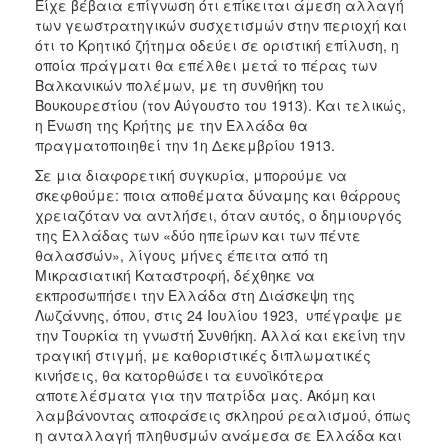
Είχε βέβαια επίγνωση ότι επίκειται άμεση αλλαγή
των γεωστρατηγικών συσχετισμών στην περιοχή και
ότι το Κρητικό ζήτημα οδεύει σε οριστική επίλυση, η
οποία πράγματι θα επέλθει μετά το πέρας των
Βαλκανικών πολέμων, με τη συνθήκη του
Βουκουρεστίου (τον Αύγουστο του 1913). Και τελικώς,
η Ένωση της Κρήτης με την Ελλάδα θα
πραγματοποιηθεί την 1η Δεκεμβρίου 1913.
Σε μια διαφορετική συγκυρία, μπορούμε να
σκεφθούμε: ποια αποθέματα δύναμης και θάρρους
χρειαζόταν να αντλήσει, όταν αυτός, ο δημιουργός
της Ελλάδας των «δύο ηπείρων και των πέντε
θαλασσών», λίγους μήνες έπειτα από τη
Μικρασιατική Καταστροφή, δέχθηκε να
εκπροσωπήσει την Ελλάδα στη Διάσκεψη της
Λωζάννης, όπου, στις 24 Ιουλίου 1923, υπέγραψε με
την Τουρκία τη γνωστή Συνθήκη. Αλλά και εκείνη την
τραγική στιγμή, με καθοριστικές διπλωματικές
κινήσεις, θα κατορθώσει τα ευνοϊκότερα
αποτελέσματα για την πατρίδα μας. Ακόμη και
λαμβάνοντας αποφάσεις σκληρού ρεαλισμού, όπως
η ανταλλαγή πληθυσμών ανάμεσα σε Ελλάδα και