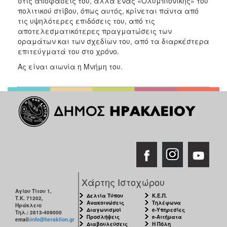
στις αποφάσεις του, αλλά ένας «Ολυμπιονίκης» του
πολιτικού στίβου, όπως αυτός, κρίνεται πάντα από
τις υψηλότερες επιδόσεις του, από τις
αποτελεσματικότερες πραγματώσεις των
οραμάτων και των σχεδίων του, από τα διαρκέστερα
επιτεύγματά του στο χρόνο.
Ας είναι αιωνία η Μνήμη του.
Χάρτης Ιστοχώρου
Αγίου Τίτου 1,
Δελτία Τύπου
Κ.Ε.Π.
Τ.Κ. 71202,
Ανακοινώσεις
Τηλέφωνα
Ηράκλειο
Διαγωνισμοί
e-Υπηρεσίες
Τηλ.: 2813-409000
Προσλήψεις
e-Αιτήματα
email:
info@heraklion.gr
Διαβουλεύσεις
Η Πόλη