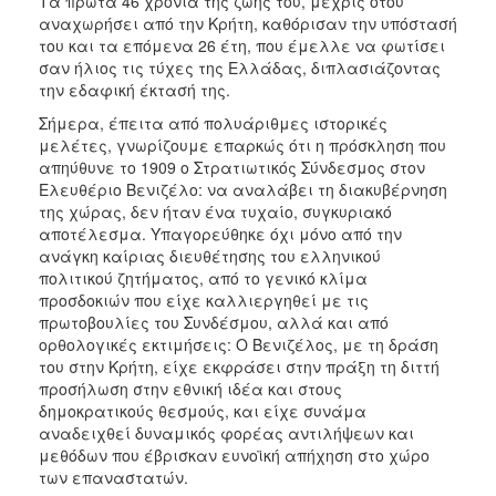
Τα πρώτα 46 χρόνια της ζωής του, μέχρις ότου
αναχωρήσει από την Κρήτη, καθόρισαν την υπόστασή
του και τα επόμενα 26 έτη, που έμελλε να φωτίσει
σαν ήλιος τις τύχες της Ελλάδας, διπλασιάζοντας
την εδαφική έκτασή της.
Σήμερα, έπειτα από πολυάριθμες ιστορικές
μελέτες, γνωρίζουμε επαρκώς ότι η πρόσκληση που
απηύθυνε το 1909 ο Στρατιωτικός Σύνδεσμος στον
Ελευθέριο Βενιζέλο: να αναλάβει τη διακυβέρνηση
της χώρας, δεν ήταν ένα τυχαίο, συγκυριακό
αποτέλεσμα. Υπαγορεύθηκε όχι μόνο από την
ανάγκη καίριας διευθέτησης του ελληνικού
πολιτικού ζητήματος, από το γενικό κλίμα
προσδοκιών που είχε καλλιεργηθεί με τις
πρωτοβουλίες του Συνδέσμου, αλλά και από
ορθολογικές εκτιμήσεις: Ο Βενιζέλος, με τη δράση
του στην Κρήτη, είχε εκφράσει στην πράξη τη διττή
προσήλωση στην εθνική ιδέα και στους
δημοκρατικούς θεσμούς, και είχε συνάμα
αναδειχθεί δυναμικός φορέας αντιλήψεων και
μεθόδων που έβρισκαν ευνοϊκή απήχηση στο χώρο
των επαναστατών.