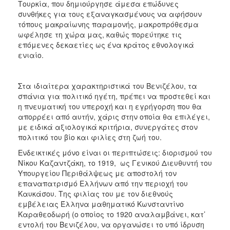
Τουρκία, που δημιούργησε άμεσα επώδυνες
συνθήκες για τους εξαναγκασμένους να αφήσουν
τόπους μακραίωνης παραμονής, μακροπρόθεσμα
ωφέλησε τη χώρα μας, καθώς πορεύτηκε τις
επόμενες δεκαετίες ως ένα κράτος εθνολογικά
ενιαίο.
Στα ιδιαίτερα χαρακτηριστικά του Βενιζέλου, τα
σπάνια για πολιτικό ηγέτη, πρέπει να προστεθεί και
η πνευματική του υπεροχή και η εγρήγορση που θα
απορρέει από αυτήν, χάρις στην οποία θα επιλέγει,
με ειδικά αξιολογικά κριτήρια, συνεργάτες στον
πολιτικό του βίο και φιλίες στη ζωή του.
Ενδεικτικές μόνο είναι οι περιπτώσεις: διορισμού του
Νίκου Καζαντζάκη, το 1919, ως Γενικού Διευθυντή του
Υπουργείου Περιθάλψεως με αποστολή τον
επαναπατρισμό Ελλήνων από την περιοχή του
Καυκάσου. Της φιλίας του με τον διεθνούς
εμβέλειας Έλληνα μαθηματικό Κωνσταντίνο
Καραθεοδωρή (ο οποίος το 1920 αναλαμβάνει, κατ’
εντολή του Βενιζέλου, να οργανώσει το υπό ίδρυση