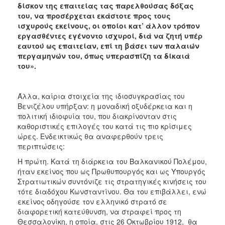
δίσκον της επαιτείας τας παρελθούσας δόξας
του, να προσέρχεται εκάστοτε προς τους
ισχυρούς εκείνους, οι οποίοι κατ’ άλλον τρόπον
εργασθέντες εγένοντο ισχυροί, διά να ζητή υπέρ
εαυτού ως επαιτείαν, επί τη βάσει των παλαιών
περγαμηνών του, όπως υπερασπίζη τα δίκαιά
του».
Άλλα, καίρια στοιχεία της ιδιοσυγκρασίας του
Βενιζέλου υπήρξαν: η μοναδική οξυδέρκεια και η
πολιτική ιδιοφυία του, που διακρίνονταν στις
καθοριστικές επιλογές του κατά τις πιο κρίσιμες
ώρες. Ενδεικτικώς θα αναφερθούν τρεις
περιπτώσεις:
Η πρώτη. Κατά τη διάρκεια του Βαλκανικού Πολέμου,
ήταν εκείνος που ως Πρωθυπουργός και ως Υπουργός
Στρατιωτικών συντόνιζε τις στρατηγικές κινήσεις του
τότε διαδόχου Κωνσταντίνου. Θα του επιβάλλει, ενώ
εκείνος οδηγούσε τον ελληνικό στρατό σε
διαφορετική κατεύθυνση, να στραφεί προς τη
Θεσσαλονίκη, η οποία, στις 26 Οκτωβρίου 1912, θα