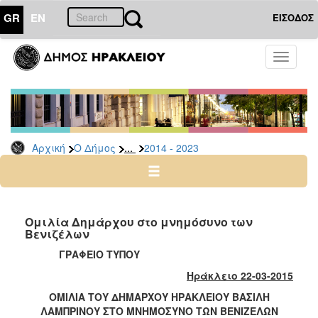
GR
EN
ΕΙΣΟΔΟΣ
Ο
Toggle
ΔΗΜΟΣ
navigati
Δήμαρχος
Ομιλίες
-
Χαιρετισμοί
...
Αρχική
Ο Δήμος
2014 - 2023
-
Δηλώσεις
Αρχείο
2024
Ομιλία Δημάρχου στο μνημόσυνο των
-
Βενιζέλων
2014
ΓΡΑΦΕΙΟ ΤΥΠΟΥ
-
Ηράκλειο 22-03-2015
2023
ΟΜΙΛΙΑ ΤΟΥ ΔΗΜΑΡΧΟΥ ΗΡΑΚΛΕΙΟΥ ΒΑΣΙΛΗ
2007
ΛΑΜΠΡΙΝΟΥ ΣΤΟ ΜΝΗΜΟΣΥΝΟ ΤΩΝ ΒΕΝΙΖΕΛΩΝ
-