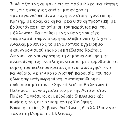
Συνδυάζοντας αμέσως τις απαράμιλλες ικανότητές
του, τις εμπειρίες από τη μακρόχρονη
πρωταγωνιστική συμμετοχή του στα γεγονότα της
Κρήτης, με οραματική και ρεαλιστική προοπτική, με
βαθυστόχαστη αποτίμηση του παρόντος και του
μέλλοντος, θα ηγηθεί μιας χώρας που είχε
παρακμάσει πριν ακόμη προλάβει να εξελιχθεί.
Αναλαμβάνοντας το μεγαλόπνοο εγχείρημα
εκσυγχρονισμού της και εμπέδωσης Κράτους
Δικαίου: ανασυγκρότησε τη δημόσια διοίκηση, τη
δικαιοσύνη, τις ένοπλες δυνάμεις, μεταρρύθμισε τις
δομές του παλαιού κράτους και δημιούργησε ένα
καινούριο. Με την καταιγιστική παρουσία του που
έδωσε πρωτόγνωρη πίστη, αυτοπεποίθηση κι
ενθουσιασμό στον ελληνικό λαό: οι Βαλκανικοί
Πόλεμοι, η συνεργασία του με την Αντάντ στον
Πρώτο Παγκόσμιο, οι μεθοδικές διπλωματικές
κινήσεις του, οι πολυσήμαντες Συνθήκες
Βουκουρεστίου, Σεβρών, Λωζάννης, θ’ αλλάξουν για
πάντα τη Μοίρα της Ελλάδας.