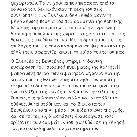
ξεχωριστών. Τα 79 χρόνια που πέρασαν από το
θάνατό του, δεν κλόνισαν τη θέση του στις
συνειδήσεις των Ελλήνων, δεν ξεθώριασαν τη
μεγαλειώδη πορεία του στα δρώμενα της Κρητικής
Ιστορίας, αρχικά, και μετέπειτα στην πυρετώδη
διαδρομή συνολικά της χώρας μας, κατά τις πρώτες
δεκαετίες του 20ου αιώνα. Με τη δράση του, με τις
επιλογές του, με τον απαρομοίαστο ψυχισμό και την
αίγλη του, σφραγίζει ακόμη τη μοίρα του τόπου μας.
Ο Ελευθέριος Βενιζέλος υπήρξε η ιδανική
ενσάρκωση του ιστορικού πνεύματος της Κρήτης. Η
μακραίωνη σειρά των αιματηρών αγώνων για την
κατάκτηση της Ελευθερίας στο νησί, που υπέστη
ανήκουστα δεινά κάτω από τον τουρκικό ζυγό, είχε
ενσταλάξει στις ψυχές των Κρητών την αξία της
θυσίας, της φιλοπατρίας, αλλά και ακατάβλητο
σθένος. Αυτά στάθηκαν και τα βιώματα του
Βενιζέλου από την ημέρα που είδε το φως της ζωής,
και σε τούτες τις διαστάσεις διαμόρφωσε τους
ορίζοντες των οραμάτων του, χαλύβδωσε τη θέλησή
του, και ολοκλήρωσε τον χαρακτήρα του.