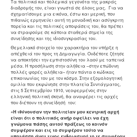
Τα πολιτικά και πολεμικά γεγονότα της μακράς
διαδρομής του, είναι γνωστά σε όλους μας. Για να
σχηματίσουμε μια εικόνα, έστω και μερική, που
πιθανώς ερμηνεύει αυτή τη μοναδική και ασύγκριτη
πορεία και τις πολιτικές αποφάσεις του, θα πρέπει
να στραφούμε σε κάποια σταθερά σημεία της
συνείδησης και της ιδιοσυγκρασίας του.
Θεμελιακό στοιχείο του χαρακτήρα του υπήρξε η
απέχθειά του προς τη Δημαγωγία. Ουδέποτε ζήτησε
να αποκτήσει την εμπιστοσύνη του λαού με ταπεινά
μέσα. Η προσήλωση στην αλήθεια –στην επώδυνη
πολλές φορές αλήθεια– ήταν πάντα ο κώδικας
επικοινωνίας του με τον κόσμο. Στην εξομολογητική
ομιλία που εκφώνησε στην πλατεία Συντάγματος,
στις 5 Σεπτεμβρίου 1910, νεοφερμένος στην
ελληνική πολιτική σκηνή, θα αναφέρει τις αρχές
που διέπουν τη συνείδησή του:
«Η ιθύνουσαν την πολιτείαν μου κεντρική αρχή
είναι ότι ο πολιτικός ανήρ οφείλει να έχη
γνώμονα πάσης αυτού πράξεως το κοινόν
συμφέρον και εις το συμφέρον τούτο να
υποτάσση άνευ τινος ενδοιασμού το τε συμφέρον