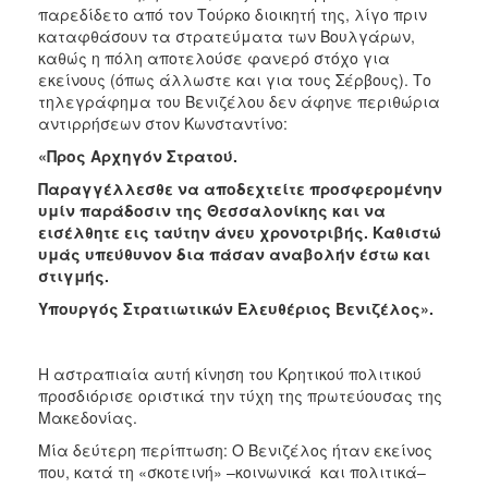
παρεδίδετο από τον Τούρκο διοικητή της, λίγο πριν
καταφθάσουν τα στρατεύματα των Βουλγάρων,
καθώς η πόλη αποτελούσε φανερό στόχο για
εκείνους (όπως άλλωστε και για τους Σέρβους). Το
τηλεγράφημα του Βενιζέλου δεν άφηνε περιθώρια
αντιρρήσεων στον Κωνσταντίνο:
«Προς Αρχηγόν Στρατού.
Παραγγέλλεσθε να αποδεχτείτε προσφερομένην
υμίν παράδοσιν της Θεσσαλονίκης και να
εισέλθητε εις ταύτην άνευ χρονοτριβής. Καθιστώ
υμάς υπεύθυνον δια πάσαν αναβολήν έστω και
στιγμής.
Υπουργός Στρατιωτικών Ελευθέριος Βενιζέλος».
Η αστραπιαία αυτή κίνηση του Κρητικού πολιτικού
προσδιόρισε οριστικά την τύχη της πρωτεύουσας της
Μακεδονίας.
Μία δεύτερη περίπτωση: Ο Βενιζέλος ήταν εκείνος
που, κατά τη «σκοτεινή» –κοινωνικά και πολιτικά–