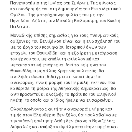
Πανεπιστήμιο της Ιωνίας στη Σμύρνη). Της εύνοιας
και συνδρομής του στη δημιουργία του Εκπαιδευτικού
Ομίλου. Της μακρόχρονης φιλίας του με την
Πηνελόπη Δέλτα, τον Μανόλη Καλομοίρη, τον Κωστή
Παλαμά.
Μοναδικής επίσης σημασίας για τους πνευματικούς
ορίζοντες του Βενιζέλου είναι και η ενασχόλησή του
με το έργο του κορυφαίου Ιστορικού όλων των
εποχών, του Θουκυδίδη, και η εξαίρετη μετάφραση
του έργου του, με απόλυτη φιλολογική και
μεταφραστική επάρκεια. Από τα κείμενα του
Θουκυδίδη, ο μεγάλος Κρητικός πολιτικός, θα
αντλήσει σοφία, διδάγματα, κοινά σημεία
αναφοράς, ενώ η μορφή του Περικλή, εκείνου που
καθόρισε τη μοίρα της Αθηναϊκής Δημοκρατίας, θα
αντιπροσωπεύει ολοζωής το πρότυπο του αληθινού
ηγέτη, το οποίο και ο ίδιος ήθελε να ενσαρκώνει.
Ολοκληρώνοντας αυτή την αναφορά μνήμης και
τιμής στον Ελευθέριο Βενιζέλο, θα προλαβαίναμε
την πιθανή ερώτηση: Λάθη δεν έκανε ο Βενιζέλος;
Ασφαλώς και υπήρξαν σφάλματα στην πορεία και