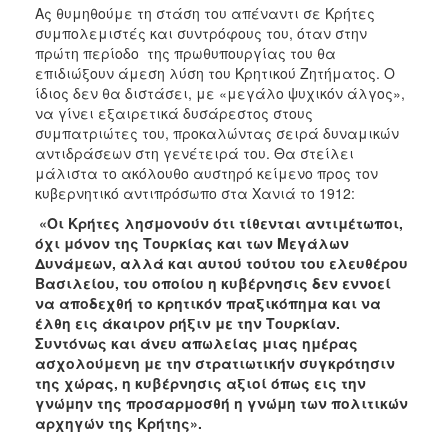
Ας θυμηθούμε τη στάση του απέναντι σε Κρήτες
συμπολεμιστές και συντρόφους του, όταν στην
πρώτη περίοδο της πρωθυπουργίας του θα
επιδιώξουν άμεση λύση του Κρητικού Ζητήματος. Ο
ίδιος δεν θα διστάσει, με «μεγάλο ψυχικόν άλγος»,
να γίνει εξαιρετικά δυσάρεστος στους
συμπατριώτες του, προκαλώντας σειρά δυναμικών
αντιδράσεων στη γενέτειρά του. Θα στείλει
μάλιστα το ακόλουθο αυστηρό κείμενο προς τον
κυβερνητικό αντιπρόσωπο στα Χανιά το 1912:
«Οι Κρήτες λησμονούν ότι τίθενται αντιμέτωποι,
όχι μόνον της Τουρκίας και των Μεγάλων
Δυνάμεων, αλλά και αυτού τούτου του ελευθέρου
Βασιλείου, του οποίου η κυβέρνησις δεν εννοεί
να αποδεχθή το κρητικόν πραξικόπημα και να
έλθη εις άκαιρον ρήξιν με την Τουρκίαν.
Συντόνως και άνευ απωλείας μιας ημέρας
ασχολούμενη με την στρατιωτικήν συγκρότησιν
της χώρας, η κυβέρνησις αξιοί όπως εις την
γνώμην της προσαρμοσθή η γνώμη των πολιτικών
αρχηγών της Κρήτης».