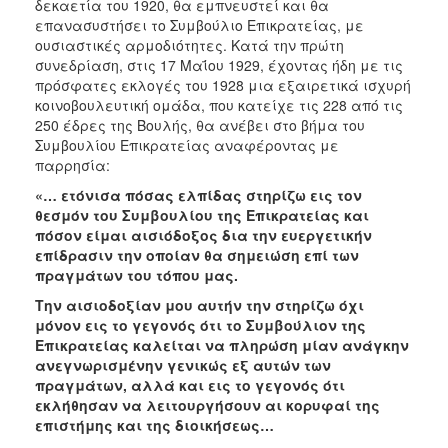
δεκαετία του 1920, θα εμπνευστεί και θα
επανασυστήσει το Συμβούλιο Επικρατείας, με
ουσιαστικές αρμοδιότητες. Κατά την πρώτη
συνεδρίαση, στις 17 Μαΐου 1929, έχοντας ήδη με τις
πρόσφατες εκλογές του 1928 μια εξαιρετικά ισχυρή
κοινοβουλευτική ομάδα, που κατείχε τις 228 από τις
250 έδρες της Βουλής, θα ανέβει στο βήμα του
Συμβουλίου Επικρατείας αναφέροντας με
παρρησία:
«… ετόνισα πόσας ελπίδας στηρίζω εις τον
θεσμόν του Συμβουλίου της Επικρατείας και
πόσον είμαι αισιόδοξος δια την ευεργετικήν
επίδρασιν την οποίαν θα σημειώση επί των
πραγμάτων του τόπου μας.
Την αισιοδοξίαν μου αυτήν την στηρίζω όχι
μόνον εις το γεγονός ότι το Συμβούλιον της
Επικρατείας καλείται να πληρώση μίαν ανάγκην
ανεγνωρισμένην γενικώς εξ αυτών των
πραγμάτων, αλλά και εις το γεγονός ότι
εκλήθησαν να λειτουργήσουν αι κορυφαί της
επιστήμης και της διοικήσεως…