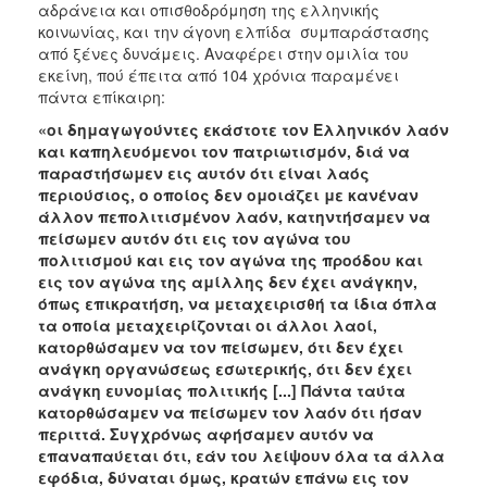
αδράνεια και οπισθοδρόμηση της ελληνικής
κοινωνίας, και την άγονη ελπίδα συμπαράστασης
από ξένες δυνάμεις. Αναφέρει στην ομιλία του
εκείνη, πού έπειτα από 104 χρόνια παραμένει
πάντα επίκαιρη:
«οι δημαγωγούντες εκάστοτε τον Ελληνικόν λαόν
και καπηλευόμενοι τον πατριωτισμόν, διά να
παραστήσωμεν εις αυτόν ότι είναι λαός
περιούσιος, ο οποίος δεν ομοιάζει με κανέναν
άλλον πεπολιτισμένον λαόν, κατηντήσαμεν να
πείσωμεν αυτόν ότι εις τον αγώνα του
πολιτισμού και εις τον αγώνα της προόδου και
εις τον αγώνα της αμίλλης δεν έχει ανάγκην,
όπως επικρατήση, να μεταχειρισθή τα ίδια όπλα
τα οποία μεταχειρίζονται οι άλλοι λαοί,
κατορθώσαμεν να τον πείσωμεν, ότι δεν έχει
ανάγκη οργανώσεως εσωτερικής, ότι δεν έχει
ανάγκη ευνομίας πολιτικής [...] Πάντα ταύτα
κατορθώσαμεν να πείσωμεν τον λαόν ότι ήσαν
περιττά. Συγχρόνως αφήσαμεν αυτόν να
επαναπαύεται ότι, εάν του λείψουν όλα τα άλλα
εφόδια, δύναται όμως, κρατών επάνω εις τον