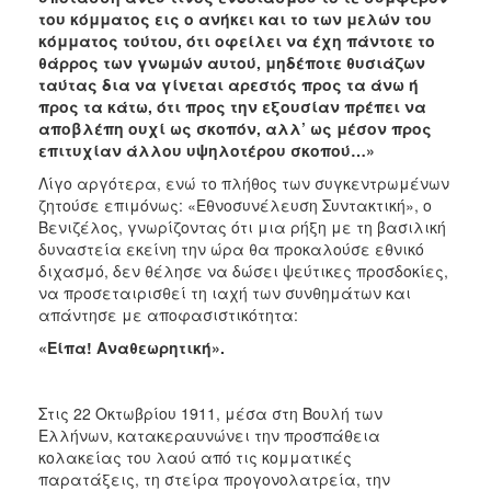
του κόμματος εις ο ανήκει και το των μελών του
κόμματος τούτου, ότι οφείλει να έχη πάντοτε το
θάρρος των γνωμών αυτού, μηδέποτε θυσιάζων
ταύτας δια να γίνεται αρεστός προς τα άνω ή
προς τα κάτω, ότι προς την εξουσίαν πρέπει να
αποβλέπη ουχί ως σκοπόν, αλλ’ ως μέσον προς
επιτυχίαν άλλου υψηλοτέρου σκοπού…»
Λίγο αργότερα, ενώ το πλήθος των συγκεντρωμένων
ζητούσε επιμόνως: «Εθνοσυνέλευση Συντακτική», ο
Βενιζέλος, γνωρίζοντας ότι μια ρήξη με τη βασιλική
δυναστεία εκείνη την ώρα θα προκαλούσε εθνικό
διχασμό, δεν θέλησε να δώσει ψεύτικες προσδοκίες,
να προσεταιρισθεί τη ιαχή των συνθημάτων και
απάντησε με αποφασιστικότητα:
«Είπα! Αναθεωρητική».
Στις 22 Οκτωβρίου 1911, μέσα στη Βουλή των
Ελλήνων, κατακεραυνώνει την προσπάθεια
κολακείας του λαού από τις κομματικές
παρατάξεις, τη στείρα προγονολατρεία, την