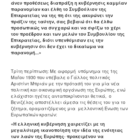
άνευ προθέσεως διαπράξη η κυβέρνησις καμμίαν
παρανομίαν και έλθη το Συμβούλιον της
Επικρατείας να της πη ότι της ακυρώνει την
πράξιν της ταύτην, σας βεβαιώ ότι θα έλθω
προσωπικώς να συγχαρώ και να σφίξω το χέρι
του προέδρου και των μελών του Συμβουλίου της
Επικρατείας, διότι υπενθύμισαν εις την
κυβέρνησιν ότι δεν έχει το δικαίωμα να
παρανομή...»
Τρίτη περίπτωση: Με αφορμή υπόμνημα της 1ης
Μαΐου 1930 που υπέβαλε ο Γάλλος πολιτικός
Αριστίντ Μπριάν με την πρότασή του για μία νέα
πολιτική και οικονομική οργάνωση της Ευρώπης, ενώ
ελάχιστοι ηγέτες ανταποκρίνονται θετικά, ο
Βενιζέλος αποστέλλει άμεσα τις θέσεις του για το
ζήτημα, οραματιζόμενος μια μελλοντική Ένωση των
Ευρωπαϊκών κρατών:
«Η ελληνική κυβέρνηση χαιρετίζει με τη
μεγαλύτερη ικανοποίηση την ιδέα της ενότητας
των λαών της Ευρώπης· προκειμένου να