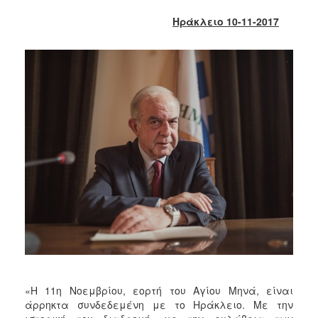
2013
Ηράκλειο 10-11-2017
Απολογισμός
Έργου
Ο
ΤΟΠΟΣ
ΜΑΣ
ΠΟΛΙΤΙΣΜΟΣ
ΑΝΘΕΚΤΙΚΗ
ΠΟΛΗ
«Η 11η Νοεμβρίου, εορτή του Αγίου Μηνά, είναι
άρρηκτα συνδεδεμένη με το Ηράκλειο. Με την