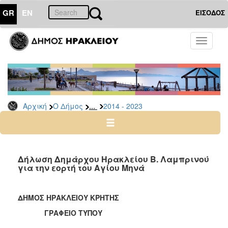
GR
EN
ΕΙΣΟΔΟΣ
Ο
Toggle
ΔΗΜΟΣ
navigati
Δήμαρχος
Ομιλίες
-
Χαιρετισμοί
...
Αρχική
Ο Δήμος
2014 - 2023
-
Δηλώσεις
Αρχείο
2024
Δήλωση Δημάρχου Ηρακλείου Β. Λαμπρινού
-
για την εορτή του Αγίου Μηνά
2014
-
ΔΗΜΟΣ ΗΡΑΚΛΕΙΟΥ ΚΡΗΤΗΣ
2023
ΓΡΑΦΕΙΟ ΤΥΠΟΥ
2007
-