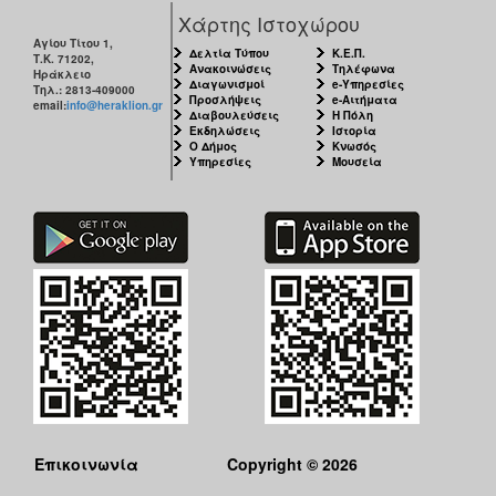
Χάρτης Ιστοχώρου
Αγίου Τίτου 1,
Δελτία Τύπου
Κ.Ε.Π.
Τ.Κ. 71202,
Ανακοινώσεις
Τηλέφωνα
Ηράκλειο
Διαγωνισμοί
e-Υπηρεσίες
Τηλ.: 2813-409000
Προσλήψεις
e-Αιτήματα
email:
info@heraklion.gr
Διαβουλεύσεις
Η Πόλη
Εκδηλώσεις
Ιστορία
Ο Δήμος
Κνωσός
Υπηρεσίες
Μουσεία
Επικοινωνία
Copyright © 2026