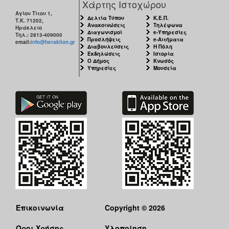
Χάρτης Ιστοχώρου
Αγίου Τίτου 1,
Δελτία Τύπου
Κ.Ε.Π.
Τ.Κ. 71202,
Ανακοινώσεις
Τηλέφωνα
Ηράκλειο
Διαγωνισμοί
e-Υπηρεσίες
Τηλ.: 2813-409000
Προσλήψεις
e-Αιτήματα
email:
info@heraklion.gr
Διαβουλεύσεις
Η Πόλη
Εκδηλώσεις
Ιστορία
Ο Δήμος
Κνωσός
Υπηρεσίες
Μουσεία
Επικοινωνία
Copyright © 2026
Όροι Χρήσης
Υλοποίηση