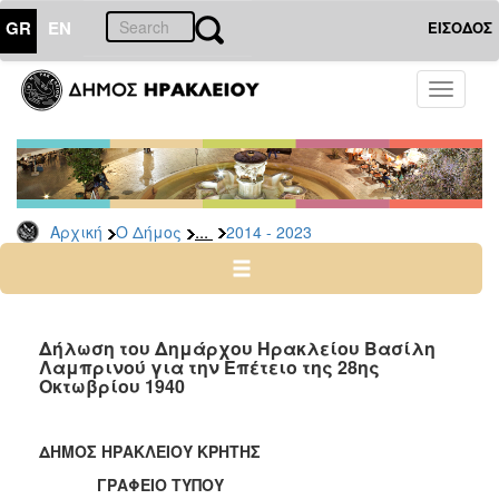
GR
EN
ΕΙΣΟΔΟΣ
Ο
Toggle
ΔΗΜΟΣ
navigati
Δήμαρχος
Ομιλίες
-
Χαιρετισμοί
...
Αρχική
Ο Δήμος
2014 - 2023
-
Δηλώσεις
Αρχείο
2024
Δήλωση του Δημάρχου Ηρακλείου Βασίλη
-
Λαμπρινού για την Επέτειο της 28ης
Οκτωβρίου 1940
2014
-
2023
ΔΗΜΟΣ ΗΡΑΚΛΕΙΟΥ ΚΡΗΤΗΣ
2007
ΓΡΑΦΕΙΟ ΤΥΠΟΥ
-