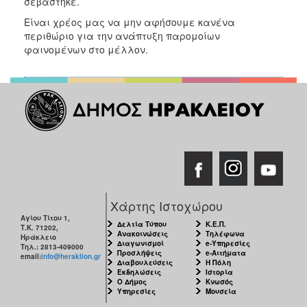
σεβάστηκε.
Είναι χρέος μας να μην αφήσουμε κανένα
περιθώριο για την ανάπτυξη παρομοίων
φαινομένων στο μέλλον.
Χάρτης Ιστοχώρου
Αγίου Τίτου 1,
Δελτία Τύπου
Κ.Ε.Π.
Τ.Κ. 71202,
Ανακοινώσεις
Τηλέφωνα
Ηράκλειο
Διαγωνισμοί
e-Υπηρεσίες
Τηλ.: 2813-409000
Προσλήψεις
e-Αιτήματα
email:
info@heraklion.gr
Διαβουλεύσεις
Η Πόλη
Εκδηλώσεις
Ιστορία
Ο Δήμος
Κνωσός
Υπηρεσίες
Μουσεία