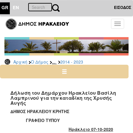
GR
EN
ΕΙΣΟΔΟΣ
Ο
Toggle
ΔΗΜΟΣ
navigati
Δήμαρχος
Ομιλίες
-
Χαιρετισμοί
...
Αρχική
Ο Δήμος
2014 - 2023
-
Δηλώσεις
Αρχείο
2024
Δήλωση του Δημάρχου Ηρακλείου Βασίλη
-
Λαμπρινού για την καταδίκη της Χρυσής
Αυγής
2014
-
ΔΗΜΟΣ ΗΡΑΚΛΕΙΟΥ ΚΡΗΤΗΣ
2023
ΓΡΑΦΕΙΟ ΤΥΠΟΥ
2007
Ηράκλειο 07-10-2020
-