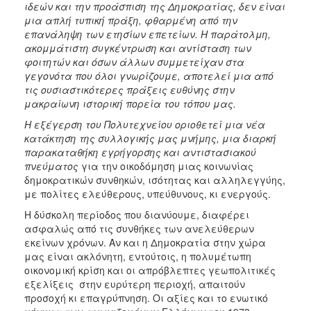
ιδεών και την προάσπιση της Δημοκρατίας, δεν είναι
μια απλή τυπική πράξη, φθαρμένη από την
επανάληψη των ετησίων επετείων. Η παράτολμη,
ακομμάτιστη συγκέντρωση και αντίσταση των
φοιτητών και όσων άλλων συμμετείχαν στα
γεγονότα που όλοι γνωρίζουμε, αποτελεί μια από
τις ουσιαστικότερες πράξεις ευθύνης στην
μακραίωνη ιστορική πορεία του τόπου μας.
Η εξέγερση του Πολυτεχνείου οριοθετεί μια νέα
κατάκτηση της συλλογικής μας μνήμης, μια διαρκή
παρακαταθήκη εγρήγορσης και αντιστασιακού
πνεύματος
για την οικοδόμηση μιας κοινωνίας
δημοκρατικών συνθηκών, ισότητας και αλληλεγγύης,
με πολίτες ελεύθερους, υπεύθυνους, κι ενεργούς.
Η δύσκολη περίοδος που διανύουμε, διαφέρει
ασφαλώς από τις συνθήκες των ανελεύθερων
εκείνων χρόνων. Αν και η Δημοκρατία στην χώρα
μας είναι ακλόνητη, εντούτοις, η πολυμέτωπη
οικονομική κρίση και οι απρόβλεπτες γεωπολιτικές
εξελίξεις στην ευρύτερη περιοχή, απαιτούν
προσοχή κι επαγρύπνηση. Οι αξίες και το ενωτικό