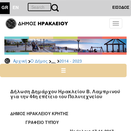
GR
EN
ΕΙΣΟΔΟΣ
Ο
Toggle
ΔΗΜΟΣ
navigati
Δήμαρχος
Ομιλίες
-
Χαιρετισμοί
...
Αρχική
Ο Δήμος
2014 - 2023
-
Δηλώσεις
Αρχείο
2024
Δήλωση Δημάρχου Ηρακλείου Β. Λαμπρινού
-
για την 44η επέτειο του Πολυτεχνείου
2014
-
ΔΗΜΟΣ ΗΡΑΚΛΕΙΟΥ ΚΡΗΤΗΣ
2023
ΓΡΑΦΕΙΟ ΤΥΠΟΥ
2007
-
Ηράκλειο 17-11-2017