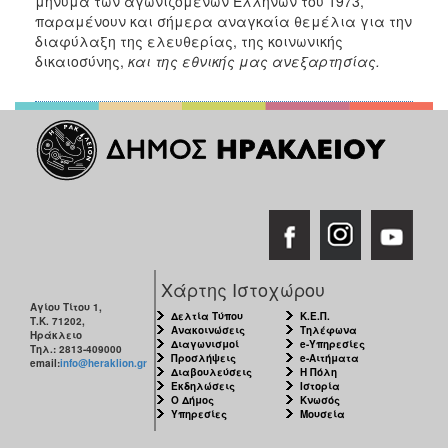
μήνυμα των αγωνιζομένων Ελλήνων του 1973,
παραμένουν και σήμερα αναγκαία θεμέλια για την
διαφύλαξη της ελευθερίας, της κοινωνικής
δικαιοσύνης,
και της εθνικής μας ανεξαρτησίας.
Χάρτης Ιστοχώρου
Αγίου Τίτου 1,
Δελτία Τύπου
Κ.Ε.Π.
Τ.Κ. 71202,
Ανακοινώσεις
Τηλέφωνα
Ηράκλειο
Διαγωνισμοί
e-Υπηρεσίες
Τηλ.: 2813-409000
Προσλήψεις
e-Αιτήματα
email:
info@heraklion.gr
Διαβουλεύσεις
Η Πόλη
Εκδηλώσεις
Ιστορία
Ο Δήμος
Κνωσός
Υπηρεσίες
Μουσεία