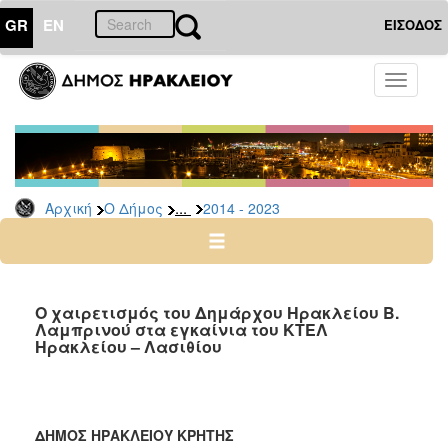
GR
EN
ΕΙΣΟΔΟΣ
Ο
Toggle
ΔΗΜΟΣ
navigati
Δήμαρχος
Ομιλίες
-
Χαιρετισμοί
...
Αρχική
Ο Δήμος
2014 - 2023
-
Δηλώσεις
Αρχείο
2024
O χαιρετισμός του Δημάρχου Ηρακλείου Β.
-
Λαμπρινού στα εγκαίνια του ΚΤΕΛ
Ηρακλείου – Λασιθίου
2014
-
2023
2007
ΔΗΜΟΣ ΗΡΑΚΛΕΙΟΥ ΚΡΗΤΗΣ
-