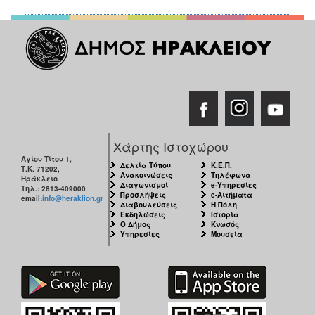
Χάρτης Ιστοχώρου
Αγίου Τίτου 1,
Δελτία Τύπου
Κ.Ε.Π.
Τ.Κ. 71202,
Ανακοινώσεις
Τηλέφωνα
Ηράκλειο
Διαγωνισμοί
e-Υπηρεσίες
Τηλ.: 2813-409000
Προσλήψεις
e-Αιτήματα
email:
info@heraklion.gr
Διαβουλεύσεις
Η Πόλη
Εκδηλώσεις
Ιστορία
Ο Δήμος
Κνωσός
Υπηρεσίες
Μουσεία