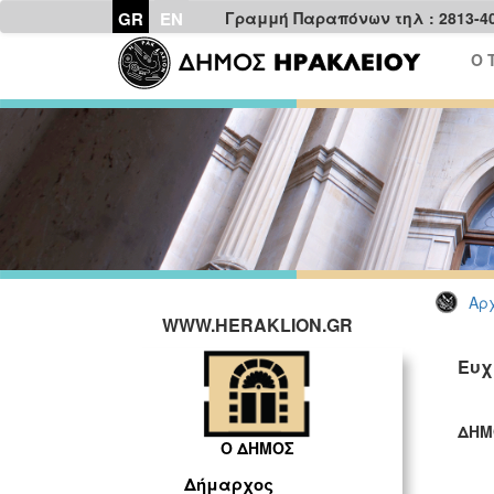
GR
EN
Γραμμή Παραπόνων τηλ : 2813-4
Ο 
Αρχ
WWW.HERAKLION.GR
Ευχ
ΔΗΜ
Ο ΔΗΜΟΣ
ΓΡ
Δήμαρχος