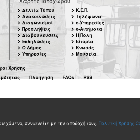
Χάρτης Ιστοχώρου
Δελτία Τύπου
Κ.Ε.Π.
Ανακοινώσεις
Τηλέφωνα
Διαγωνισμοί
e-Υπηρεσίες
Προσλήψεις
e-Αιτήματα
Διαβουλεύσεις
Η Πόλη
Εκδηλώσεις
Ιστορία
Ο Δήμος
Κνωσός
Υπηρεσίες
Μουσεία
ροι Χρήσης
ιμότητας
Πλοήγηση
FAQs
RSS
περιεχόμενο, συναινείτε με την αποδοχή τους.
Πολιτική Χρήσης C