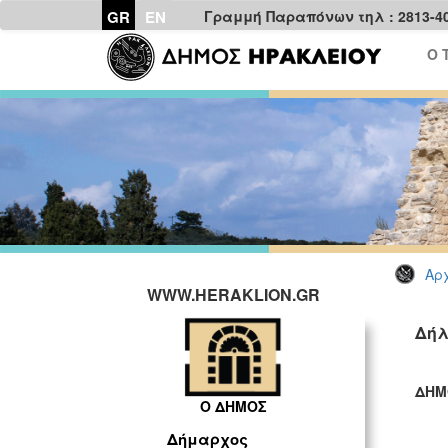
GR
EN
Γραμμή Παραπόνων τηλ : 2813-4
Ο 
Αρχ
WWW.HERAKLION.GR
Δήλ
ΔΗΜ
Ο ΔΗΜΟΣ
ΓΡ
Δήμαρχος