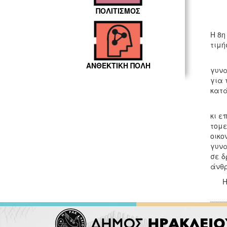
ΠΟΛΙΤΙΣΜΟΣ
Η 8η
τιμή
Οι ι
ΑΝΘΕΚΤΙΚΗ ΠΟΛΗ
γυνα
για 
κατά
Η γυ
κι ε
τομε
οικο
γυνα
σε δ
άνθ
Η αν