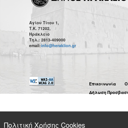
Αγίου Τίτου 1,
Τ.Κ. 71202,
Ηράκλειο
Τηλ.: 2813-409000
email:
info@heraklion.gr
Επικοινωνία
Ό
Δήλωση Προσβασ
Πολιτική Χρήσης Cookies