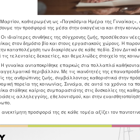
 Μαρτίου, καθιερωμένη ως «Παγκόσμια Ημέρα της Γυναίκας», 
σουμε την προσφορά της μέσα στην οικογένεια και στην κοινων
διαίτερες συνθήκες της σύγχρονης ζωής, προσέθεσαν νέες α
ίκας στον δημόσιο βίο και στους εργασιακούς χώρους. Η παρο
την καταπολέμηση των διακρίσεων σε κάθε πεδίο. Στον Δυτικό 
 τις τελευταίες δεκαετίες, και θεμελιώδες στοιχείο της κοινω
ναίκα ανταποκρίθηκε επαρκώς στα πολλαπλά καθήκοντα που
παγγελματικό περιβάλλον. Με τις ικανότητές της επαναπροσδι
ίς της ανθρώπινης ζωής, συμβάλλοντας καθοριστικά στην πρόοδο
νομική πορεία της κοινωνίας. Συνάμα, σε αυτά τα χρόνια τα 
ίκα στάθηκε καίριος συμπαραστάτης στις δυσκολίες της καθημ
ράσεις αλληλεγγύης, εθελοντισμού, και στην ευαισθητοποίηση
ρωπο.
εκτίμητη προσφορά της σε κάθε τομέα αξίζει τον παντοτι