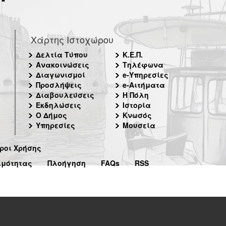
Χάρτης Ιστοχώρου
Δελτία Τύπου
Κ.Ε.Π.
Ανακοινώσεις
Τηλέφωνα
Διαγωνισμοί
e-Υπηρεσίες
Προσλήψεις
e-Αιτήματα
Διαβουλεύσεις
Η Πόλη
Εκδηλώσεις
Ιστορία
Ο Δήμος
Κνωσός
Υπηρεσίες
Μουσεία
ροι Χρήσης
ιμότητας
Πλοήγηση
FAQs
RSS