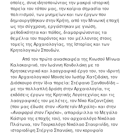
οποίες, συνειδητοποιώντας την μακρά ιστορική
πορεία του τόπου μας, την καίρια σημασία του
πολιτισμού, των μνημείων και των έργων που
δημιουργήθηκαν στην Κρήτη, από την Μινωική εποχή
ως την σύγχρονη, εργάστηκαν με γνώση,
μεθοδικότητα και πάθος, διαμορφώνοντας τα
θεμέλια του παρόντος και του μέλλοντος στους
τομείς της Αρχαιολογίας, της Ιστορίας και των
Κρητολογικών Σπουδών.
Από τον πρώτο ανασκαφέα της Κνωσού Μίνωα
Καλοκαιρινό, τον Ιωάννη Κονδυλάκη με το
Κρητοκεντρικό και λαογραφικό έργο του, τον ιδρυτή
του Αρχαιολογικού Μουσείου Ιωσήφ Χατζιδάκη, τον
Διόσκουρο στην ίδια πορεία: Στέφανο Ξανθουδίδη –
με την πολλαπλή δράση στην Αρχαιολογία, τις
εκδόσεις έργων της Κρητικής Λογοτεχνίας και τις
λαογραφικές του μελέτες, τον Νίκο Καζαντζάκη
(που μας έδωσε στον «
Καπετάν Μιχάλη
» και στην
«
Αναφορά στον Γκρέκο
», απαράμιλλα το Μεγάλο
Κάστρο της εποχής του), τον αρχαιολόγο Νικόλαο
Πλάτωνα, τον Τουρκολόγο Νικόλαο Σταυρινίδη, τον
ιστοριοδίφη Στέργιο Σπανάκη, τον κορυφαίο