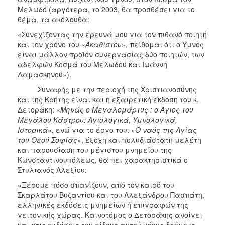
Μελωδό (αργότερα, το 2003, θα προσθέσει για το
θέμα, τα ακόλουθα:
«Συνεχίζοντας την έρευνά μου για τον πιθανό ποιητή
και τον χρόνο του «
Ακαθίστου
», πείθομαι ότι ο Ύμνος
είναι μάλλον προϊόν συνεργασίας δύο ποιητών, των
αδελφών Κοσμά του Μελωδού και Ιωάννη
Δαμασκηνού»).
Συναφής με την περιοχή της Χριστιανοσύνης
και της Κρήτης είναι και η εξαιρετική έκδοση του κ.
Δετοράκη: «
Μηνάς ο Μεγαλομάρτυς : ο Άγιος του
Μεγάλου Κάστρου: Αγιολογικά, Υμνολογικά,
Ιστορικά
», ενώ για το έργο του: «
Ο ναός της Αγίας
του Θεού Σοφίας
», έξοχη και πολυδιάστατη μελέτη
και παρουσίαση του μέγιστου μνημείου της
Κωνσταντινουπόλεως, θα πει χαρακτηριστικά ο
Στυλιανός Αλεξίου:
«Ξέρομε πόσο σπανίζουν, από τον καιρό του
Σκαρλάτου Βυζαντίου και του Αλεξάνδρου Πασπάτη,
ελληνικές εκδόσεις μνημείων ή επιγραφών της
γειτονικής χώρας. Καινοτόμος ο Δετοράκης ανοίγει
και στις εκδόσεις του είδους αυτού νέους δρόμους».