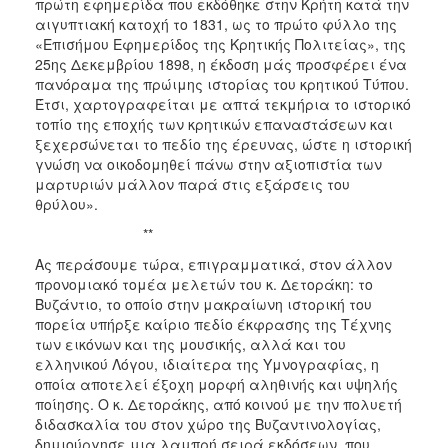
πρώτη εφημερίδα που εκδόθηκε στην Κρήτη κατά την
αιγυπτιακή κατοχή το 1831, ως το πρώτο φύλλο της
«Επισήμου Εφημερίδος της Κρητικής Πολιτείας», της
25ης Δεκεμβρίου 1898, η έκδοση μάς προσφέρει ένα
πανόραμα της πρώιμης ιστορίας του κρητικού Τύπου.
Έτσι, χαρτογραφείται με απτά τεκμήρια το ιστορικό
τοπίο της εποχής των κρητικών επαναστάσεων και
ξεχερσώνεται το πεδίο της έρευνας, ώστε η ιστορική
γνώση να οικοδομηθεί πάνω στην αξιοπιστία των
μαρτυριών μάλλον παρά στις εξάρσεις του
θρύλου».
**
Ας περάσουμε τώρα, επιγραμματικά, στον άλλον
προνομιακό τομέα μελετών του κ. Δετοράκη: το
Βυζάντιο, το οποίο στην μακραίωνη ιστορική του
πορεία υπήρξε καίριο πεδίο έκφρασης της Τέχνης
των εικόνων και της μουσικής, αλλά και του
ελληνικού Λόγου, ιδιαίτερα της Υμνογραφίας, η
οποία αποτελεί έξοχη μορφή αληθινής και υψηλής
ποίησης. Ο κ. Δετοράκης, από κοινού με την πολυετή
διδασκαλία του στον χώρο της Βυζαντινολογίας,
δημιούργησε μια λαμπρή σειρά εκδόσεων, που