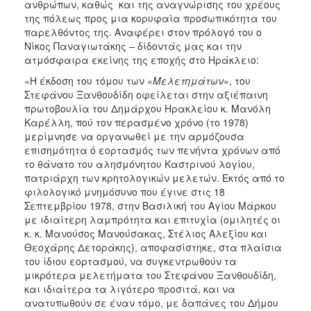
ανθρώπων, καθώς και της αναγνώρισης του χρέους
της πόλεως προς μια κορυφαία προσωπικότητα του
παρελθόντος της. Αναφέρει στον πρόλογό του ο
Νίκος Παναγιωτάκης – δίδοντάς μας και την
ατμόσφαιρα εκείνης της εποχής στο Ηράκλειο:
«Η έκδοση του τόμου των «
Μελετημάτων
», του
Στεφάνου Ξανθουδίδη οφείλεται στην αξιέπαινη
πρωτοβουλία του Δημάρχου Ηρακλείου κ. Μανόλη
Καρέλλη, πού τον περασμένο χρόνο (το 1978)
μερίμνησε να οργανωθεί με την αρμόζουσα
επισημότητα ό εορτασμός των πενήντα χρόνων από
το θάνατο του αλησμόνητου Καστρινού λογίου,
πατριάρχη των κρητολογικών μελετών. Εκτός από το
φιλολογικό μνημόσυνο που έγινε στις 18
Σεπτεμβρίου 1978, στην Βασιλική του Αγίου Μάρκου
με ιδιαίτερη λαμπρότητα και επιτυχία (ομιλητές οι
κ. κ. Μανούσος Μανούσακας, Στέλιος Αλεξίου και
Θεοχάρης Δετοράκης), αποφασίστηκε, στα πλαίσια
του ίδιου εορτασμού, να συγκεντρωθούν τα
μικρότερα μελετήματα του Στεφάνου Ξανθουδίδη,
και ιδιαίτερα τα λιγότερο προσιτά, και να
ανατυπωθούν σε έναν τόμο, με δαπάνες του Δήμου