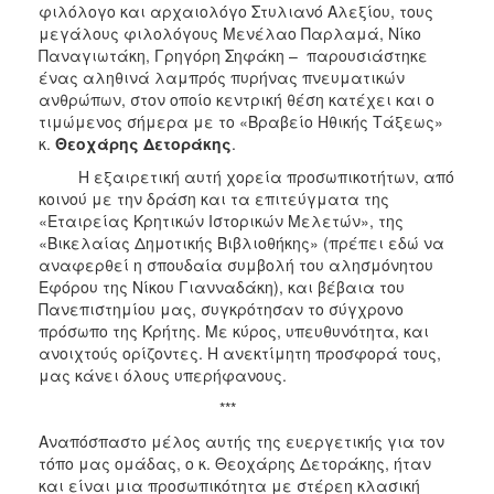
φιλόλογο και αρχαιολόγο Στυλιανό Αλεξίου, τους
μεγάλους φιλολόγους Μενέλαο Παρλαμά, Νίκο
Παναγιωτάκη, Γρηγόρη Σηφάκη – παρουσιάστηκε
ένας αληθινά λαμπρός πυρήνας πνευματικών
ανθρώπων, στον οποίο κεντρική θέση κατέχει και ο
τιμώμενος σήμερα με το «Βραβείο Ηθικής Τάξεως»
κ.
Θεοχάρης Δετοράκης
.
Η εξαιρετική αυτή χορεία προσωπικοτήτων, από
κοινού με την δράση και τα επιτεύγματα της
«Εταιρείας Κρητικών Ιστορικών Μελετών», της
«Βικελαίας Δημοτικής Βιβλιοθήκης» (πρέπει εδώ να
αναφερθεί η σπουδαία συμβολή του αλησμόνητου
Εφόρου της Νίκου Γιανναδάκη), και βέβαια του
Πανεπιστημίου μας, συγκρότησαν το σύγχρονο
πρόσωπο της Κρήτης. Με κύρος, υπευθυνότητα, και
ανοιχτούς ορίζοντες. Η ανεκτίμητη προσφορά τους,
μας κάνει όλους υπερήφανους.
***
Αναπόσπαστο μέλος αυτής της ευεργετικής για τον
τόπο μας ομάδας, ο κ. Θεοχάρης Δετοράκης, ήταν
και είναι μια προσωπικότητα με στέρεη κλασική