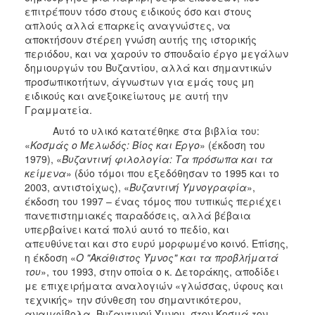
επιτρέπουν τόσο στους ειδικούς όσο και στους
απλούς αλλά επαρκείς αναγνώστες, να
αποκτήσουν στέρεη γνώση αυτής της ιστορικής
περιόδου, και να χαρούν το σπουδαίο έργο μεγάλων
δημιουργών του Βυζαντίου, αλλά και σημαντικών
προσωπικοτήτων, άγνωστων για εμάς τους μη
ειδικούς και ανεξοικείωτους με αυτή την
Γραμματεία.
Αυτό το υλικό κατατέθηκε στα βιβλία του:
«
Kοσμάς ο Mελωδός: Bίος και Έργο
» (έκδοση του
1979), «
Βυζαντινή φιλολογία: Τα πρόσωπα και τα
κείμενα
» (δύο τόμοι που εξεδόθησαν το 1995 και το
2003, αντιστοίχως), «
Βυζαντινή Υμνογραφία
»,
έκδοση του 1997 – ένας τόμος που τυπικώς περιέχει
πανεπιστημιακές παραδόσεις, αλλά βέβαια
υπερβαίνει κατά πολύ αυτό το πεδίο, και
απευθύνεται και στο ευρύ μορφωμένο κοινό. Επίσης,
η έκδοση «
Ο "Ακάθιστος Ύμνος" και τα προβλήματά
του
», του 1993, στην οποία ο κ. Δετοράκης, αποδίδει
με επιχειρήματα αναλογιών «γλώσσας, ύφους και
τεχνικής» την σύνθεση του σημαντικότερου,
αναμφίβολα, Βυζαντινού Ύμνου, στον Κοσμά τον