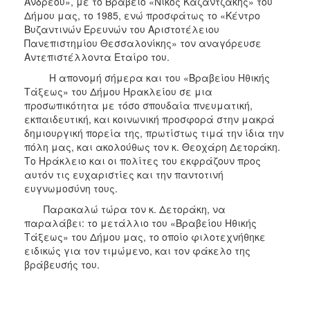
Ανδρέου», με το Bραβείο «Nίκος Kαζαντζάκης» του
Δήμου μας, το 1985, ενώ προσφάτως το «Κέντρο
Βυζαντινών Ερευνών του Αριστοτέλειου
Πανεπιστημίου Θεσσαλονίκης» τον αναγόρευσε
Αντεπιστέλλοντα Εταίρο του.
Η απονομή σήμερα και του «Βραβείου Ηθικής
Τάξεως» του Δήμου Ηρακλείου σε μια
προσωπικότητα με τόσο σπουδαία πνευματική,
εκπαιδευτική, και κοινωνική προσφορά στην μακρά
δημιουργική πορεία της, πρωτίστως τιμά την ίδια την
πόλη μας, και ακολούθως τον κ. Θεοχάρη Δετοράκη.
Το Ηράκλειο και οι πολίτες του εκφράζουν προς
αυτόν τις ευχαριστίες και την παντοτινή
ευγνωμοσύνη τους.
Παρακαλώ τώρα τον κ. Δετοράκη, να
παραλάβει: το μετάλλιο του «Βραβείου Ηθικής
Τάξεως» του Δήμου μας, το οποίο φιλοτεχνήθηκε
ειδικώς για τον τιμώμενο, και τον φάκελο της
βράβευσής του.