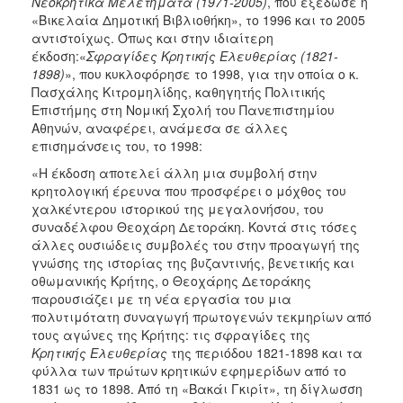
Νεοκρητικά Μελετήματα (1971-2005)
, που εξέδωσε η
«Βικελαία Δημοτική Βιβλιοθήκη», το 1996 και το 2005
αντιστοίχως. Όπως και στην ιδιαίτερη
έκδοση:«
Σφραγίδες Κρητικής Ελευθερίας (1821-
1898)
», που κυκλοφόρησε το 1998, για την οποία ο κ.
Πασχάλης Κιτρομηλίδης, καθηγητής Πολιτικής
Επιστήμης στη Νομική Σχολή του Πανεπιστημίου
Αθηνών, αναφέρει, ανάμεσα σε άλλες
επισημάνσεις του, το 1998:
«Η έκδοση αποτελεί άλλη μια συμβολή στην
κρητολογική έρευνα που προσφέρει ο μόχθος του
χαλκέντερου ιστορικού της μεγαλονήσου, του
συναδέλφου Θεοχάρη Δετοράκη. Κοντά στις τόσες
άλλες ουσιώδεις συμβολές του στην προαγωγή της
γνώσης της ιστορίας της βυζαντινής, βενετικής και
οθωμανικής Κρήτης, ο Θεοχάρης Δετοράκης
παρουσιάζει με τη νέα εργασία του μια
πολυτιμότατη συναγωγή πρωτογενών τεκμηρίων από
τους αγώνες της Κρήτης: τις σφραγίδες της
Κρητικής Ελευθερίας
της περιόδου 1821-1898 και τα
φύλλα των πρώτων κρητικών εφημερίδων από το
1831 ως το 1898. Από τη «Βακάι Γκιρίτ», τη δίγλωσση