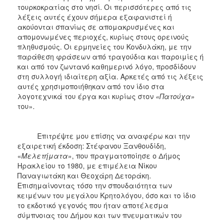
τουρκοκρατίας στο νησί. Οι περισσότερες από τις
λέξεις αυτές έχουν σήμερα εξαφανιστεί ή
ακούονται σπανίως σε απομακρυσμένες και
απομονωμένες περιοχές, κυρίως στους ορεινούς
πληθυσμούς. Οι ερμηνείες του Κονδυλάκη, με την
παράθεση φράσεων από τραγούδια και παροιμίες ή
και από τον ζωντανό καθημερινό λόγο, προσδίδουν
στη συλλογή ιδιαίτερη αξία. Αρκετές από τις λέξεις
αυτές χρησιμοποιήθηκαν από τον ίδιο στα
λογοτεχνικά του έργα και κυρίως στον
«Πατούχα»
του».
Επιτρέψτε μου επίσης να αναφέρω και την
εξαιρετική έκδοση: Στέφανου Ξανθουδίδη,
«
Μελετήματα
», που πραγματοποίησε ο Δήμος
Ηρακλείου το 1980, με επιμέλεια Νίκου
Παναγιωτάκη και Θεοχάρη Δετοράκη.
Επισημαίνοντας τόσο την σπουδαιότητα των
κειμένων του μεγάλου Κρητολόγου, όσο και το ίδιο
το εκδοτικό γεγονός που ήταν αποτέλεσμα
σύμπνοιας του Δήμου και των πνευματικών του