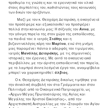
προθυμία τις γνώσεις και το ερευνητικό του υλικό
στους συμπολίτες του, καθιστώντας τους κοινωνούς
των δικών του οριζόντων.
Μαζί με τον κ. Θεοχάρη Δετοράκη, η οικογένειά
του προσέφερε και εξακολουθεί να προσφέρει
πολλά στην κοινωνία μας: Η σύζυγός του
Άννα
, με
την γόνιμη πορεία της στον χώρο της εκπαίδευσης,
τα παιδιά του: ο ιατρός
Στάθης
και η
βυζαντινολόγος κόρη του
Μαρίνα
, ενώ στη μνήμη
μας παραμένει πάντα ο αδερφός του τιμώμενου,
ιατρός
Μανόλης Δετοράκης
, με τις σημαντικές
ιστορικές του έρευνες. Με αυτό το οικογενειακό
περιβάλλον, με την άριστη εκπαιδευτική του πορεία,
με το λαμπρά συντελεσμένο έργο του, αναμφίβολα
μπορεί να χαρακτηρισθεί:
όλβιος
.
Ο κ. Θεοχάρης Δετοράκης
δικαίως τιμήθηκε για
την συνολική συμβολή του στα Γράμματα και στον
Πολιτισμό: από το Oικουμενικό Πατριαρχείο, ως
«Άρχων Mέγας Πρωτονοτάριος της Aγίας και
Mεγάλης του Xριστού Eκκλησίας», από την
Αρχιεπισκοπή Αυστραλίας με τον «Σταυρόν του Αγίου