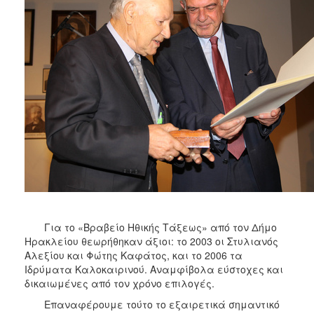
2013
Απολογισμός
Έργου
Ο
ΤΟΠΟΣ
ΜΑΣ
ΠΟΛΙΤΙΣΜΟΣ
ΑΝΘΕΚΤΙΚΗ
ΠΟΛΗ
Για το «Βραβείο Ηθικής Τάξεως» από τον Δήμο
Ηρακλείου θεωρήθηκαν άξιοι: το 2003 οι Στυλιανός
Αλεξίου και Φώτης Καφάτος, και το 2006 τα
Ιδρύματα Καλοκαιρινού. Αναμφίβολα εύστοχες και
δικαιωμένες από τον χρόνο επιλογές.
Επαναφέρουμε τούτο το εξαιρετικά σημαντικό