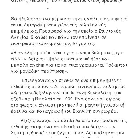
**
Θα ήθελα να αναφέρω και την μεγάλη συνεισφορά
του κ. Δετοράκη στον χώρο της φιλολογικής
επιμέλειας. Προσφορά για την οποία ο Στυλιανός
Αλεξίου, δικαίως και πάλι, τον επαίνεσε σε
αφιερωματικό κείμενό του, λέγοντας:
«Η ανάληψη τόσου κόπου για την προβολή του έργου
άλλων, δείχνει υψηλό επιστημονικό ήθος και
μεγάλη αγάπη για τα κρητικά γράμματα. Πρόκειται
για μοναδική περίπτωση».
Επιλέγοντας να σταθώ σε δύο επιμελημένες
εκδόσεις από τον κ. Δετοράκη, αναφέρω: το λαμπρό
«
Kρητικόν Λεξιλόγιον
», του Ιωάννη Kονδυλάκη, που
εξέδωσε η Βικελαία το 1990. Ένα έργο που έφερε
στο φως την άγνωστη και πολύ σημαντική γλωσσική
έρευνα και καταγραφή του Βιαννίτη συγραφέα.
Αξίζει, νομίζω, να διαβάσω από τον πρόλογο της
έκδοσης αυτής ένα απόσπασμα που δείχνει την
λεπτή μεθοδική προσέγγιση του κ. Δετοράκη και τον