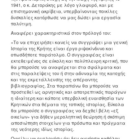
1941, ο κ. Δετοράκης με λόγο γλαφυρό, και με
επιστημονική ακρίβεια, υπερβαίνοντας ποικίλες
δυσκολίες κατόρθωσε να μας δώσει μια εργασία
πολύτιμη.
Αναφέρει χαρακτηριστικά στον πρόλογό του:
«Το να επιχειρήσει κανείς να συγγράψει μια γενική
Ιστορία της Κρήτης είναι έργο ριψοκίνδυνο και
οπωσδήποτε παράτολμο. Ο συγγραφέας είναι
εκτεθειμένος σε εύκολη και πολύπλευρη κριτική, που
θα μπορούσε να αναφέρεται στα σφάλματα και
στις παραλείψεις του ή στην αδυναμία της κατοχής
και της εκμετάλλευσης της απέραντης
βιβλιογραφίας. Στα παραπάνω θα μπορούσε να
προστεθεί ως αρνητικός και αποτρεπτικός παράγων
η ιδιαίτερη και κάποτε υπερβολική ευαισθησία των
Κρητικών στα θέματα της τοπικής ιστορίας. Εύκολα
θα μπορούσε ο συγγραφέας να δεχθεί βέλη «εξ
οικείων» για δήθεν μεροληπτική θεώρηση ή σκόπιμη
αποσιώπηση στοιχείων για πρόσωπα και πράγματα
της νεότερης ιδίως ιστορίας.
Οφείλω να ομολογήσω ότι δεν αγνόησα καθόλου