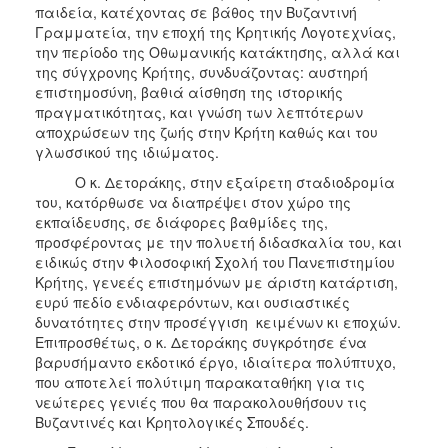
παιδεία, κατέχοντας σε βάθος την Βυζαντινή
Γραμματεία, την εποχή της Κρητικής Λογοτεχνίας,
την περίοδο της Οθωμανικής κατάκτησης, αλλά και
της σύγχρονης Κρήτης, συνδυάζοντας: αυστηρή
επιστημοσύνη, βαθιά αίσθηση της ιστορικής
πραγματικότητας, και γνώση των λεπτότερων
αποχρώσεων της ζωής στην Κρήτη καθώς και του
γλωσσικού της ιδιώματος.
Ο κ. Δετοράκης, στην εξαίρετη σταδιοδρομία
του, κατόρθωσε να διαπρέψει στον χώρο της
εκπαίδευσης, σε διάφορες βαθμίδες της,
προσφέροντας με την πολυετή διδασκαλία του, και
ειδικώς στην Φιλοσοφική Σχολή του Πανεπιστημίου
Κρήτης, γενεές επιστημόνων με άριστη κατάρτιση,
ευρύ πεδίο ενδιαφερόντων, και ουσιαστικές
δυνατότητες στην προσέγγιση κειμένων κι εποχών.
Επιπροσθέτως, ο κ. Δετοράκης συγκρότησε ένα
βαρυσήμαντο εκδοτικό έργο, ιδιαίτερα πολύπτυχο,
που αποτελεί πολύτιμη παρακαταθήκη για τις
νεώτερες γενιές που θα παρακολουθήσουν τις
Βυζαντινές και Κρητολογικές Σπουδές.