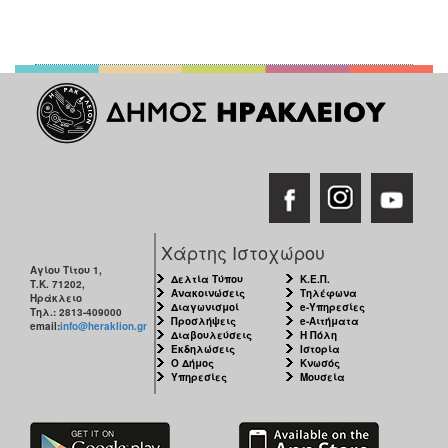
Χάρτης Ιστοχώρου
Αγίου Τίτου 1,
Δελτία Τύπου
Κ.Ε.Π.
Τ.Κ. 71202,
Ανακοινώσεις
Τηλέφωνα
Ηράκλειο
Διαγωνισμοί
e-Υπηρεσίες
Τηλ.: 2813-409000
Προσλήψεις
e-Αιτήματα
email:
info@heraklion.gr
Διαβουλεύσεις
Η Πόλη
Εκδηλώσεις
Ιστορία
Ο Δήμος
Κνωσός
Υπηρεσίες
Μουσεία