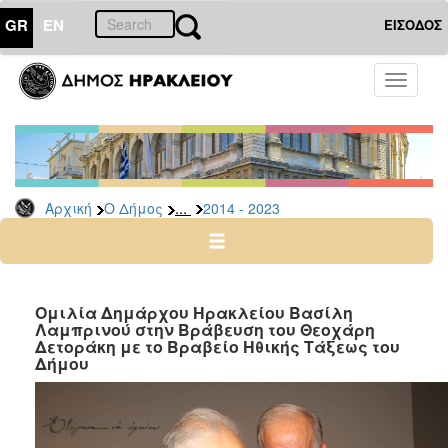
GR
EN
ΕΙΣΟΔΟΣ
Ο
Toggle
ΔΗΜΟΣ
navigati
Δήμαρχος
Ομιλίες
-
Χαιρετισμοί
...
Αρχική
Ο Δήμος
2014 - 2023
-
Δηλώσεις
Αρχείο
2024
Ομιλία Δημάρχου Ηρακλείου Βασίλη
-
Λαμπρινού στην Βράβευση του Θεοχάρη
Δετοράκη με το Βραβείο Ηθικής Τάξεως του
2014
Δήμου
-
2023
2007
-