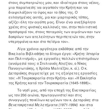
στους συμπατριώτες μου, και ιδιαίτερα στους νέους,
μια παραίνεση: να αγαπούν την Κρήτη και να
διαφυλάξουν το ύφος και το ήθος της. Ο
ευλογημένος αυτός, μα και μαρτυρικός τόπος,
αξίζει όλη την αγάπη μας. Είναι ένα ανεξόφλητο
χρέος στις φυσικές καλλονές του, στην πολιτιστική
προσφορά του, στους ποταμούς των αιμάτων και των
δακρύων των ατελεύτητων περιπετειών του, στην
υπερηφάνεια και στο πείσμα του».
Λίγα χρόνια αργότερα εκδόθηκε από την
Βικελαία Βιβλιοθήκη το δίτομο έργο: «
Κρήτη: Ιστορία
και Πολιτισμός
», με εργασίες πολλών επιστημόνων
(ανάμεσά τους: ο Στυλιανός Αλεξίου, ο Νίκος
Παναγιωτάκης, η Χρύσα Μαλτέζου, κ. ά.). Ο κ.
Δετοράκης συμμετείχε με τις εξαίρετες εργασίες
του: «Η Τουρκοκρατία στην Κρήτη» και «Η Εκκλησία
της Κρήτης κατά την Τουρκοκρατία (1645-1898)».
Το νησί μας, από την εποχή της Ενετοκρατίας
ως τον 20ό αιώνα, πρωταγωνιστεί και στις
συναγωγές ποικίλων κειμένων του κ. Δετοράκη: στα
Βενετοκρητικά Μελετήματα (1971-1994)
και στα