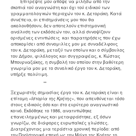
Επιτρέψτε μου απόψε να μιλήσω από την
σκοπιά τού αναγνώστη και όχι τού ειδικού των
γραμματολογικών περιοχών του κ. Δετοράκη. Κατά
συνέπεια, οι επισημάνσεις μου που θα
ακολουθήσουν, δεν αποτελούν επιστημονική
ανάλυση των εκδόσεών του, αλλά συνοψίζουν
ορισμένες εντυπώσεις και παρατηρήσεις που έχω
αποκομίσει από συνομιλίες μου με συναδέλφους
του κ. Δετοράκη, μεταξύ των οποίων και ο σύμβουλος
του Δήμου, φιλόλογος και συγγραφέας, κ. Κώστας
Μπουρναζάκης, η συμβολή του οποίου στην βαθύτερη
γνωριμία μου με το συνολικό έργο του κ. Δετοράκη,
υπήρξε πολύτιμη.
**
Ξεχωριστής σημασίας έργο του κ. Δετοράκη είναι η
επίτομη «
Ιστορία της Κρήτης
», που απευθύνεται τόσο
στους ειδικούς όσο και στο ευρύτερο αναγνωστικό
κοινό. Εκδόθηκε το 1986, ανατυπώθηκε
επανειλημμένως και μεταφράστηκε, εξ όσων
γνωρίζω, σε διάφορες ευρωπαϊκές γλώσσες.
Διατρέχοντας μια τεράστια χρονική περίοδο: από
την Προϊστορική εποχή ως την Μάχη της Κρήτης το