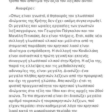
τρόπο που αποτιμά την αξία του λεξικού αυτού:
Αναφέρει:
«Όπως είναι γνωστό, ό θησαυρός του γλωσσικού
ιδιώματος της Κρήτης δεν έχει ακόμη συγκεντρωθεί.
Οι μεγάλες και ωραίες εργασίες των γνωστών
λεξικογράφων, του Γεωργίου Πάγκαλου και του
Μανόλη Πιτυκάκη, δεν είναι πλήρεις. Έτσι, κάθε νέα
συλλογή γλωσσικού υλικού και μάλιστα από τη
στοματική παράδοση του κρητικού λαού είναι
ιδιαίτερα ευπρόσδεκτη. Η συλλογή του Κονδυλάκη
είναι ουσιαστικά η πρώτη γενική και εκτενής
συναγωγή γλωσσικού υλικού στην Κρήτη. Η αξία της,
παρά τις ελλείψεις και τις μεθοδολογικές
αδυναμίες της, είναι μεγάλη. Διασώζει ένα
μεγάλο πλήθος κρητικών λέξεων από την προφορική
και όχι τη γραπτή γλώσσα. Απεικονίζει έτσι τη
φυσική πραγματικότητα του κρητικού γλωσσικού
ιδιώματος στα τέλη του 19ου και στις αρχές του 20ού
αιώνα. Το πιο σημαντικό είναι ότι διασώζει μεγάλο
αριθμό τουρκικών ή τουρκοκρητικών λέξεων, πού
είχαν περάσει στον καθημερινό λόγο του κρητικού
λαού κατά τη μακρόχρονη περίοδο της