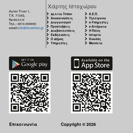
Χάρτης Ιστοχώρου
Αγίου Τίτου 1,
Δελτία Τύπου
Κ.Ε.Π.
Τ.Κ. 71202,
Ανακοινώσεις
Τηλέφωνα
Ηράκλειο
Διαγωνισμοί
e-Υπηρεσίες
Τηλ.: 2813-409000
Προσλήψεις
e-Αιτήματα
email:
info@heraklion.gr
Διαβουλεύσεις
Η Πόλη
Εκδηλώσεις
Ιστορία
Ο Δήμος
Κνωσός
Υπηρεσίες
Μουσεία
Επικοινωνία
Copyright © 2026