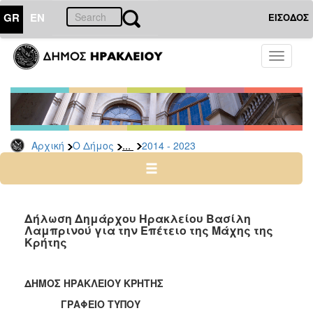
GR
EN
ΕΙΣΟΔΟΣ
Ο
Toggle
ΔΗΜΟΣ
navigati
Δήμαρχος
Ομιλίες
-
Χαιρετισμοί
...
Αρχική
Ο Δήμος
2014 - 2023
-
Δηλώσεις
Αρχείο
2024
Δήλωση Δημάρχου Ηρακλείου Βασίλη
-
Λαμπρινού για την Επέτειο της Μάχης της
Κρήτης
2014
-
2023
ΔΗΜΟΣ ΗΡΑΚΛΕΙΟΥ ΚΡΗΤΗΣ
2007
ΓΡΑΦΕΙΟ ΤΥΠΟΥ
-