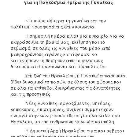
για τη Παγκόσμια Ημέρα της Γυναίκας
2013
Απολογισμός
Έργου
«Τιμούμε σήμερα τη γυναίκα και την
πολύτιμη προσφορά της στην κοινωνία.
Η σημερινή ημέρα είναι μια ευκαιρία για να
εκφράσουμε τη βαθιά μας εκτίμηση και το
σεβασμό, σε όλες τις γυναίκες που μέσα από
Ο
μακροχρόνιους αγώνες κατάφεραν να
ΤΟΠΟΣ
ΜΑΣ
κατακτήσουν τη θέση που από το ρόλο τους
δικαιούνται στην κοινωνία και την πολιτεία.
ΠΟΛΙΤΙΣΜΟΣ
Στη ζωή του Ηρακλείου, η Γυναικεία παρουσία
δίδει δυναμικά το παρών, σε όλους του χώρους και
ΑΝΘΕΚΤΙΚΗ
σε όλα τα επίπεδα, διευρύνοντας τις δυνατότητες
ΠΟΛΗ
και τις προοπτικές.
Νέες γυναίκες, εργαζόμενες, μητέρες,
νοικοκυρές, επιστήμονες, σύζυγοι συμμετέχουν
ενεργά στην κοινή προσπάθεια για ένα καλύτερο
Ηράκλειο, μα πιο ανθρώπινη κοινωνία και πόλη.
Η Δημοτική Αρχή Ηρακλείου τιμά και σέβεται
το ρόλο και τη δράση της γυναίκας και