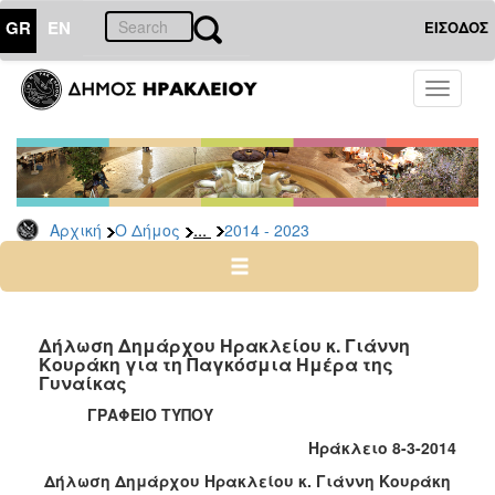
GR
EN
ΕΙΣΟΔΟΣ
Ο
Toggle
ΔΗΜΟΣ
navigati
Δήμαρχος
Ομιλίες
-
Χαιρετισμοί
...
Αρχική
Ο Δήμος
2014 - 2023
-
Δηλώσεις
Αρχείο
2024
Δήλωση Δημάρχου Ηρακλείου κ. Γιάννη
-
Κουράκη για τη Παγκόσμια Ημέρα της
Γυναίκας
2014
-
ΓΡΑΦΕΙΟ ΤΥΠΟΥ
2023
Ηράκλειο 8-3-2014
2007
Δήλωση Δημάρχου Ηρακλείου κ. Γιάννη Κουράκη
-