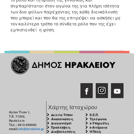
συμπαρίσταται στον αγώνα της για πλήρη ισότητα
των δυο φύλων παρέχοντας της κάθε διευκόλυνση
που μπορεί και που θα της επιτρέψει να ασκήσει με
τον καλύτερο τρόπο το σύνθετο ρόλο που της έχει
εμπιστευθεί η φύση.
Χάρτης Ιστοχώρου
Αγίου Τίτου 1,
Δελτία Τύπου
Κ.Ε.Π.
Τ.Κ. 71202,
Ανακοινώσεις
Τηλέφωνα
Ηράκλειο
Διαγωνισμοί
e-Υπηρεσίες
Τηλ.: 2813-409000
Προσλήψεις
e-Αιτήματα
email:
info@heraklion.gr
Διαβουλεύσεις
Η Πόλη