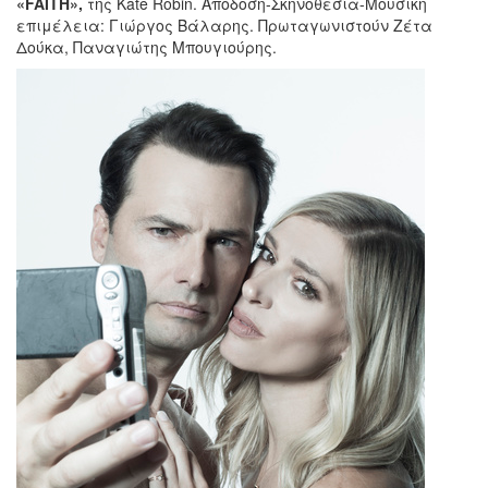
«FAITH»,
της Kate Robin. Απόδοση-Σκηνοθεσία-Μουσική
επιμέλεια: Γιώργος Βάλαρης. Πρωταγωνιστούν Ζέτα
Δούκα, Παναγιώτης Μπουγιούρης.