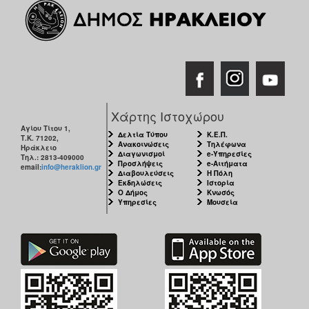
Χάρτης Ιστοχώρου
Αγίου Τίτου 1,
Δελτία Τύπου
Κ.Ε.Π.
Τ.Κ. 71202,
Ανακοινώσεις
Τηλέφωνα
Ηράκλειο
Διαγωνισμοί
e-Υπηρεσίες
Τηλ.: 2813-409000
Προσλήψεις
e-Αιτήματα
email:
info@heraklion.gr
Διαβουλεύσεις
Η Πόλη
Εκδηλώσεις
Ιστορία
Ο Δήμος
Κνωσός
Υπηρεσίες
Μουσεία