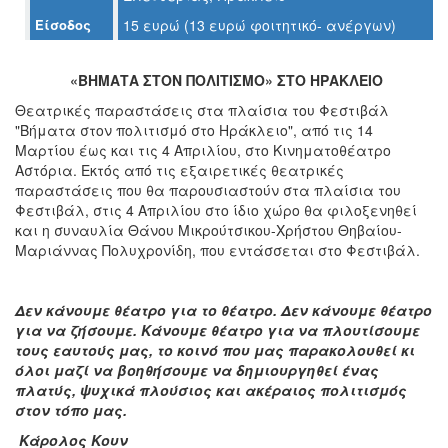
Ο
Είσοδος
15 ευρώ (13 ευρώ φοιτητικό- ανέργων)
ΤΟΠΟΣ
ΜΑΣ
«ΒΗΜΑΤΑ ΣΤΟΝ ΠΟΛΙΤΙΣΜΟ» ΣΤΟ ΗΡΑΚΛΕΙΟ
Ο
ΔΗΜΟΣ
Θεατρικές παραστάσεις στα πλαίσια του Φεστιβάλ
"Βήματα στον πολιτισμό στο Ηράκλειο", από τις 14
Μαρτίου έως και τις 4 Απριλίου, στο Κινηματοθέατρο
ΠΟΛΙΤΙΣΜΟΣ
Αστόρια. Εκτός από τις εξαιρετικές θεατρικές
παραστάσεις που θα παρουσιαστούν στα πλαίσια του
ΑΝΘΕΚΤΙΚΗ
Φεστιβάλ, στις 4 Απριλίου στο ίδιο χώρο θα φιλοξενηθεί
ΠΟΛΗ
και η συναυλία Θάνου Μικρούτσικου-Χρήστου Θηβαίου-
Μαριάννας Πολυχρονίδη, που εντάσσεται στο Φεστιβάλ.
Δεν κάνουμε θέατρο για το θέατρο. Δεν κάνουμε θέατρο
για να ζήσουμε. Κάνουμε θέατρο για να πλουτίσουμε
τους εαυτούς μας, το κοινό που μας παρακολουθεί κι
όλοι μαζί να βοηθήσουμε να δημιουργηθεί ένας
πλατύς, ψυχικά πλούσιος και ακέραιος πολιτισμός
στον τόπο μας.
Κάρολος Κουν