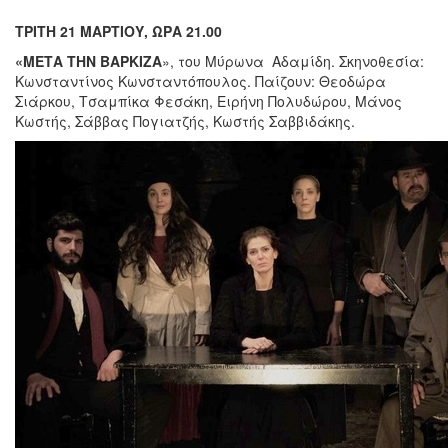
T
ΡΙΤΗ 21 ΜΑΡΤΙΟΥ, ΩΡΑ 21.00
«ΜΕΤΑ ΤΗΝ ΒΑΡΚΙΖΑ
», του Μύρωνα Αδαμίδη. Σκηνοθεσία:
Κωνσταντίνος Κωνσταντόπουλος. Παίζουν: Θεοδώρα
Σιάρκου, Τσαμπίκα Φεσάκη, Ειρήνη Πολυδώρου, Μάνος
Κωστής, Σάββας Πογιατζής, Κωστής Σαββιδάκης.