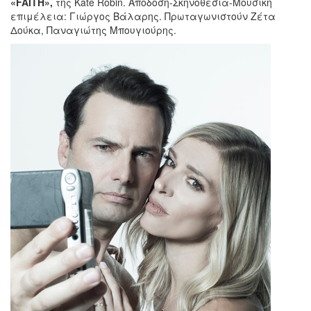
«FAITH»,
της Kate Robin. Απόδοση-Σκηνοθεσία-Μουσική
επιμέλεια: Γιώργος Βάλαρης. Πρωταγωνιστούν Ζέτα
Δούκα, Παναγιώτης Μπουγιούρης.