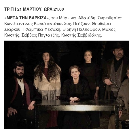
T
ΡΙΤΗ 21 ΜΑΡΤΙΟΥ, ΩΡΑ 21.00
«ΜΕΤΑ ΤΗΝ ΒΑΡΚΙΖΑ
», του Μύρωνα Αδαμίδη. Σκηνοθεσία:
Κωνσταντίνος Κωνσταντόπουλος. Παίζουν: Θεοδώρα
Σιάρκου, Τσαμπίκα Φεσάκη, Ειρήνη Πολυδώρου, Μάνος
Κωστής, Σάββας Πογιατζής, Κωστής Σαββιδάκης.