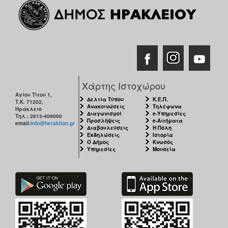
Χάρτης Ιστοχώρου
Αγίου Τίτου 1,
Δελτία Τύπου
Κ.Ε.Π.
Τ.Κ. 71202,
Ανακοινώσεις
Τηλέφωνα
Ηράκλειο
Διαγωνισμοί
e-Υπηρεσίες
Τηλ.: 2813-409000
Προσλήψεις
e-Αιτήματα
email:
info@heraklion.gr
Διαβουλεύσεις
Η Πόλη
Εκδηλώσεις
Ιστορία
Ο Δήμος
Κνωσός
Υπηρεσίες
Μουσεία