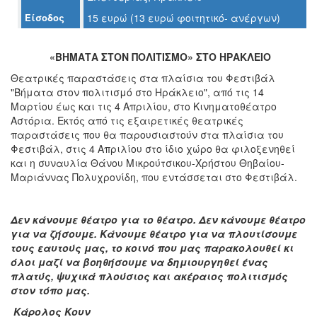
Ο
Είσοδος
15 ευρώ (13 ευρώ φοιτητικό- ανέργων)
ΤΟΠΟΣ
ΜΑΣ
«ΒΗΜΑΤΑ ΣΤΟΝ ΠΟΛΙΤΙΣΜΟ» ΣΤΟ ΗΡΑΚΛΕΙΟ
Ο
ΔΗΜΟΣ
Θεατρικές παραστάσεις στα πλαίσια του Φεστιβάλ
"Βήματα στον πολιτισμό στο Ηράκλειο", από τις 14
Μαρτίου έως και τις 4 Απριλίου, στο Κινηματοθέατρο
ΠΟΛΙΤΙΣΜΟΣ
Αστόρια. Εκτός από τις εξαιρετικές θεατρικές
παραστάσεις που θα παρουσιαστούν στα πλαίσια του
ΑΝΘΕΚΤΙΚΗ
Φεστιβάλ, στις 4 Απριλίου στο ίδιο χώρο θα φιλοξενηθεί
ΠΟΛΗ
και η συναυλία Θάνου Μικρούτσικου-Χρήστου Θηβαίου-
Μαριάννας Πολυχρονίδη, που εντάσσεται στο Φεστιβάλ.
Δεν κάνουμε θέατρο για το θέατρο. Δεν κάνουμε θέατρο
για να ζήσουμε. Κάνουμε θέατρο για να πλουτίσουμε
τους εαυτούς μας, το κοινό που μας παρακολουθεί κι
όλοι μαζί να βοηθήσουμε να δημιουργηθεί ένας
πλατύς, ψυχικά πλούσιος και ακέραιος πολιτισμός
στον τόπο μας.
Κάρολος Κουν