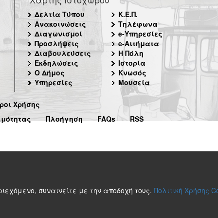
Δελτία Τύπου
Κ.Ε.Π.
Ανακοινώσεις
Τηλέφωνα
Διαγωνισμοί
e-Υπηρεσίες
Προσλήψεις
e-Αιτήματα
Διαβουλεύσεις
Η Πόλη
Εκδηλώσεις
Ιστορία
Ο Δήμος
Κνωσός
Υπηρεσίες
Μουσεία
ροι Χρήσης
ιμότητας
Πλοήγηση
FAQs
RSS
περιεχόμενο, συναινείτε με την αποδοχή τους.
Πολιτική Χρήσης C