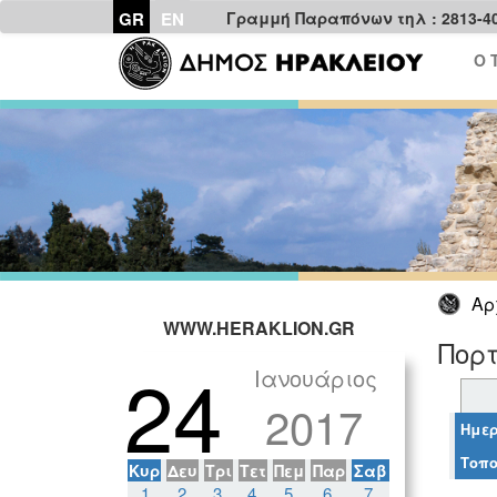
GR
EN
Γραμμή Παραπόνων τηλ : 2813-4
Ο 
Αρ
WWW.HERAKLION.GR
Πορτ
24
Ιανουάριος
2017
Ημερ
Τοπο
Κυρ
Δευ
Τρι
Τετ
Πεμ
Παρ
Σαβ
1
2
3
4
5
6
7