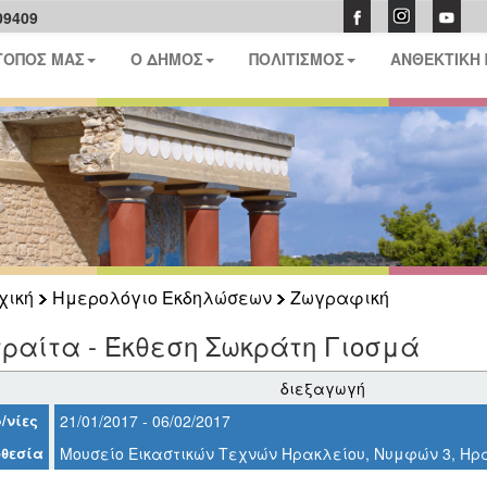
09409
ΤΟΠΟΣ ΜΑΣ
Ο ΔΗΜΟΣ
ΠΟΛΙΤΙΣΜΟΣ
ΑΝΘΕΚΤΙΚΗ
χική
Ημερολόγιο Εκδηλώσεων
Ζωγραφική
ραίτα - Έκθεση Σωκράτη Γιοσμά
διεξαγωγή
/νίες
21/01/2017 - 06/02/2017
θεσία
Μουσείο Εικαστικών Τεχνών Ηρακλείου, Νυμφών 3, Ηρ