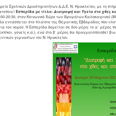
είο Σχολικών Δραστηριοτήτων Δ.Δ.Ε. Ν. Ηρακλείου, με τη στή
τοποιεί
Εσπερίδα με τίτλο:
Διατροφή και Υγεία στο χθες κ
00-20:30, στον Κοινωνικό Χώρο των Ιδρυμάτων Καλοκαιρινού (Μ
δα εντάσσεται στο πλαίσιο της Θεματικής Εβδομάδας που υλοπ
α του νομού. Η Εσπερίδα δομείται σε δύο μέρη: το α΄ μέρος π
εκπ/κοι, γονείς κ.ά.), ενώ στο β΄ μέρος θα πραγματοποιηθεί β
ευτικών γυμνασίων του Ν. Ηρακλείου.