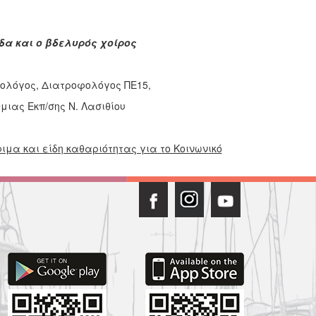
δα και ο βδελυρός χοίρος
ιτολόγος, Διατροφολόγος ΠΕ15,
μιας Εκπ/σης Ν. Λασιθίου
μα και είδη καθαριότητας για το Κοινωνικό