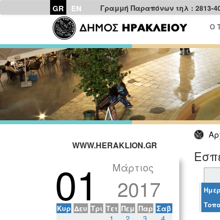
GR
EN
Γραμμή Παραπόνων τηλ : 2813-4
Ο 
Αρ
WWW.HERAKLION.GR
Εσπε
01
Μάρτιος
2017
Ημερ
Τοπο
Κυρ
Δευ
Τρι
Τετ
Πεμ
Παρ
Σαβ
1
2
3
4