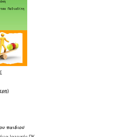
Σ
ερη)
ου παιδιού
ήμα Ιατρικής ΠΚ