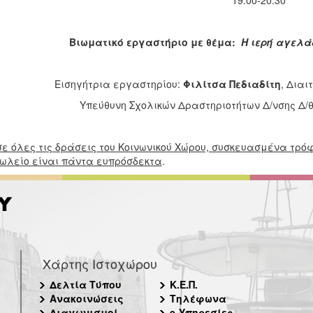
19:00-20:30
Βιωματικό εργαστήριο με θέμα:
Η ιερή αγελά
Εισηγήτρια εργαστηρίου:
Φιλίτσα Πεδιαδίτη
, Δια
Υπεύθυνη Σχολικών Δραστηριοτήτων Δ/νσης Δ/θ
ε όλες τις δράσεις του Κοινωνικού Χώρου, συσκευασμένα τρόφι
ωλείο είναι πάντα ευπρόσδεκτα
.
Χάρτης Ιστοχώρου
Δελτία Τύπου
Κ.Ε.Π.
Ανακοινώσεις
Τηλέφωνα
Διαγωνισμοί
e-Υπηρεσίες