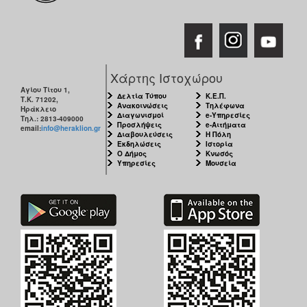
Χάρτης Ιστοχώρου
Αγίου Τίτου 1,
Δελτία Τύπου
Κ.Ε.Π.
Τ.Κ. 71202,
Ανακοινώσεις
Τηλέφωνα
Ηράκλειο
Διαγωνισμοί
e-Υπηρεσίες
Τηλ.: 2813-409000
Προσλήψεις
e-Αιτήματα
email:
info@heraklion.gr
Διαβουλεύσεις
Η Πόλη
Εκδηλώσεις
Ιστορία
Ο Δήμος
Κνωσός
Υπηρεσίες
Μουσεία