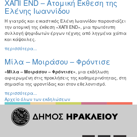
ΧΑΠΙ END – Ατομική Έκθεση της
Ζωγραφική
Ελένης Ιωαννίδου
Φωτογραφία
Η γιατρός και εικαστικός Ελένη Ιωαννίδου παρουσιάζει
Τραγούδι
την ατομική της έκθεση «ΧΑΠΙ END», μια πρωτότυπη
Μουσική
συλλογή ψηφιδωτών έργων τέχνης από ληγμένα χάπια
και κάψουλες.
Κινηματογράφος
περισσότερα...
Χορός
Μίλα – Μοιράσου – Φρόντισε
Θέατρο
Παζάρι
«Μίλα – Μοιράσου – Φρόντισε»
, μια εκδήλωση
Ειδών
αφιερωμένη στις προκλήσεις της καθημερινότητας, στη
σημασία της φροντίδας και στον εθελοντισμό.
Συνέδρια
περισσότερα...
Ημερίδες
Αρχείο όλων των εκδηλώσεων
-
Διημερίδες
Σεμινάρια-
Διαλέξεις-
Ομιλίες
Διάφορες