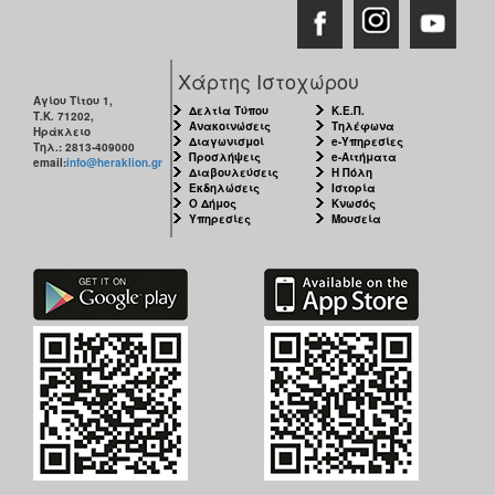
Εκθέσεις
Εκδηλώσεις
για
Χάρτης Ιστοχώρου
Παιδιά
Αγίου Τίτου 1,
Δελτία Τύπου
Κ.Ε.Π.
Τ.Κ. 71202,
Ανακοινώσεις
Τηλέφωνα
Άλλες
Ηράκλειο
Διαγωνισμοί
e-Υπηρεσίες
Τηλ.: 2813-409000
Εκδηλώσεις
Προσλήψεις
e-Αιτήματα
email:
info@heraklion.gr
Διαβουλεύσεις
Η Πόλη
Εκδηλώσεις
Ιστορία
Ο Δήμος
Κνωσός
Υπηρεσίες
Μουσεία
Ο
ΤΟΠΟΣ
ΜΑΣ
Ο
ΔΗΜΟΣ
ΠΟΛΙΤΙΣΜΟΣ
ΑΝΘΕΚΤΙΚΗ
ΠΟΛΗ