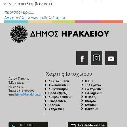
δεν επαναλαμβάνονται.
Εκθέσεις
περισσότερα...
Εκδηλώσεις
Αρχείο όλων των εκδηλώσεων
για
Παιδιά
Άλλες
Εκδηλώσεις
Ο
ΤΟΠΟΣ
Χάρτης Ιστοχώρου
ΜΑΣ
Αγίου Τίτου 1,
Δελτία Τύπου
Κ.Ε.Π.
Τ.Κ. 71202,
Ανακοινώσεις
Τηλέφωνα
Ηράκλειο
Ο
Διαγωνισμοί
e-Υπηρεσίες
Τηλ.: 2813-409000
ΔΗΜΟΣ
Προσλήψεις
e-Αιτήματα
email:
info@heraklion.gr
Διαβουλεύσεις
Η Πόλη
Εκδηλώσεις
Ιστορία
ΠΟΛΙΤΙΣΜΟΣ
Ο Δήμος
Κνωσός
Υπηρεσίες
Μουσεία
ΑΝΘΕΚΤΙΚΗ
ΠΟΛΗ