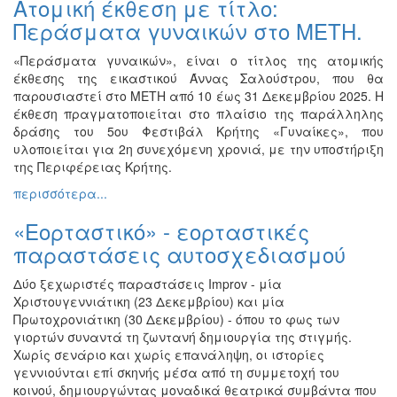
Ατομική έκθεση με τίτλο:
Ζωγραφική
Περάσματα γυναικών στο ΜΕΤΗ.
Φωτογραφία
«Περάσματα γυναικών», είναι ο τίτλος της ατομικής
Τραγούδι
έκθεσης της εικαστικού Άννας Σαλούστρου, που θα
Μουσική
παρουσιαστεί στο ΜΕΤΗ από 10 έως 31 Δεκεμβρίου 2025. Η
έκθεση πραγματοποιείται στο πλαίσιο της παράλληλης
Κινηματογράφος
δράσης του 5ου Φεστιβάλ Κρήτης «Γυναίκες», που
Χορός
υλοποιείται για 2η συνεχόμενη χρονιά, με την υποστήριξη
της Περιφέρειας Κρήτης.
Θέατρο
περισσότερα...
Παζάρι
Ειδών
«Εορταστικό» - εορταστικές
Συνέδρια
παραστάσεις αυτοσχεδιασμού
Ημερίδες
Δύο ξεχωριστές παραστάσεις Improv - μία
-
Χριστουγεννιάτικη (23 Δεκεμβρίου) και μία
Διημερίδες
Πρωτοχρονιάτικη (30 Δεκεμβρίου) - όπου το φως των
Σεμινάρια-
γιορτών συναντά τη ζωντανή δημιουργία της στιγμής.
Διαλέξεις-
Χωρίς σενάριο και χωρίς επανάληψη, οι ιστορίες
Ομιλίες
γεννιούνται επί σκηνής μέσα από τη συμμετοχή του
κοινού, δημιουργώντας μοναδικά θεατρικά συμβάντα που
Διάφορες