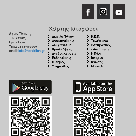
Χάρτης Ιστοχώρου
Αγίου Τίτου 1,
Δελτία Τύπου
Κ.Ε.Π.
Τ.Κ. 71202,
Ανακοινώσεις
Τηλέφωνα
Ηράκλειο
Διαγωνισμοί
e-Υπηρεσίες
Τηλ.: 2813-409000
Προσλήψεις
e-Αιτήματα
email:
info@heraklion.gr
Διαβουλεύσεις
Η Πόλη
Εκδηλώσεις
Ιστορία
Ο Δήμος
Κνωσός
Υπηρεσίες
Μουσεία