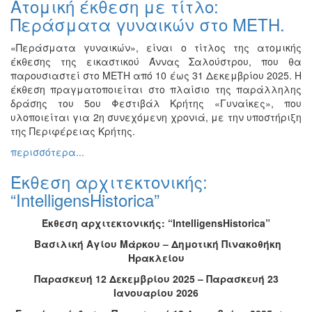
Ατομική έκθεση με τίτλο:
Ζωγραφική
Περάσματα γυναικών στο ΜΕΤΗ.
Φωτογραφία
«Περάσματα γυναικών», είναι ο τίτλος της ατομικής
Τραγούδι
έκθεσης της εικαστικού Άννας Σαλούστρου, που θα
Μουσική
παρουσιαστεί στο ΜΕΤΗ από 10 έως 31 Δεκεμβρίου 2025. Η
έκθεση πραγματοποιείται στο πλαίσιο της παράλληλης
Κινηματογράφος
δράσης του 5ου Φεστιβάλ Κρήτης «Γυναίκες», που
Χορός
υλοποιείται για 2η συνεχόμενη χρονιά, με την υποστήριξη
της Περιφέρειας Κρήτης.
Θέατρο
περισσότερα...
Παζάρι
Ειδών
Έκθεση αρχιτεκτονικής:
Συνέδρια
“IntelligensHistorica”
Ημερίδες
Έκθεση αρχιτεκτονικής: “IntelligensHistorica
”
-
Διημερίδες
Βασιλική Αγίου Μάρκου – Δημοτική Πινακοθήκη
Ηρακλείου
Σεμινάρια-
Διαλέξεις-
Παρασκευή 12 Δεκεμβρίου 2025 – Παρασκευή 23
Ομιλίες
Ιανουαρίου 2026
Διάφορες