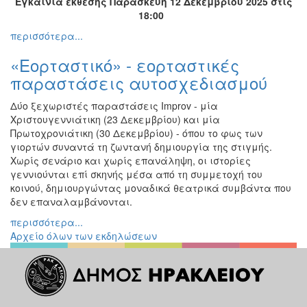
Εγκαίνια έκθεσης Παρασκευή 12 Δεκεμβρίου 2025 στις
Εκθέσεις
18:00
Εκδηλώσεις
περισσότερα...
για
«Εορταστικό» - εορταστικές
Παιδιά
παραστάσεις αυτοσχεδιασμού
Άλλες
Εκδηλώσεις
Δύο ξεχωριστές παραστάσεις Improv - μία
Χριστουγεννιάτικη (23 Δεκεμβρίου) και μία
Πρωτοχρονιάτικη (30 Δεκεμβρίου) - όπου το φως των
γιορτών συναντά τη ζωντανή δημιουργία της στιγμής.
Χωρίς σενάριο και χωρίς επανάληψη, οι ιστορίες
Ο
ΤΟΠΟΣ
γεννιούνται επί σκηνής μέσα από τη συμμετοχή του
ΜΑΣ
κοινού, δημιουργώντας μοναδικά θεατρικά συμβάντα που
δεν επαναλαμβάνονται.
Ο
περισσότερα...
ΔΗΜΟΣ
Αρχείο όλων των εκδηλώσεων
ΠΟΛΙΤΙΣΜΟΣ
ΑΝΘΕΚΤΙΚΗ
ΠΟΛΗ