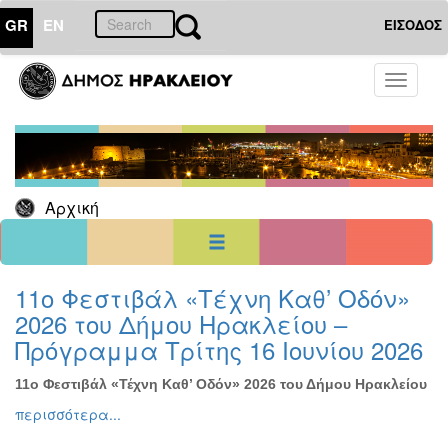
GR
EN
ΕΙΣΟΔΟΣ
06
Δεκέμβριος
Toggle
2025
navigati
Κυρ
Δευ
Τρι
Τετ
Πεμ
Παρ
Σαβ
1
2
3
4
5
6
7
8
9
10
11
12
13
Αρχική
14
15
16
17
18
19
20
21
22
23
24
25
26
27
28
29
30
31
<<
σήμερα
>>
11ο Φεστιβάλ «Τέχνη Καθ’ Οδόν»
2026 του Δήμου Ηρακλείου –
ΗΜΕΡΟΛΟΓΙΟ
ΕΚΔΗΛΩΣΕΩΝ
Πρόγραμμα Τρίτης 16 Ιουνίου 2026
Χριστούγεννα
-
11ο Φεστιβάλ «Τέχνη Καθ’ Οδόν» 2026 του Δήμου Ηρακλείου
Πρωτοχρονιά
περισσότερα...
Βιβλίο