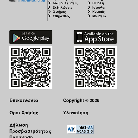
email:
info@heraklion.gr
Διαβουλεύσεις
Η Πόλη
Εκθέσεις
Εκδηλώσεις
Ιστορία
Ο Δήμος
Κνωσός
Εκδηλώσεις
Υπηρεσίες
Μουσεία
για
Παιδιά
Άλλες
Εκδηλώσεις
Ο
ΤΟΠΟΣ
ΜΑΣ
Ο
Επικοινωνία
Copyright © 2026
ΔΗΜΟΣ
Όροι Χρήσης
Υλοποίηση
ΠΟΛΙΤΙΣΜΟΣ
Δήλωση
ΑΝΘΕΚΤΙΚΗ
Προσβασιμότητας
ΠΟΛΗ
Πλοήγηση