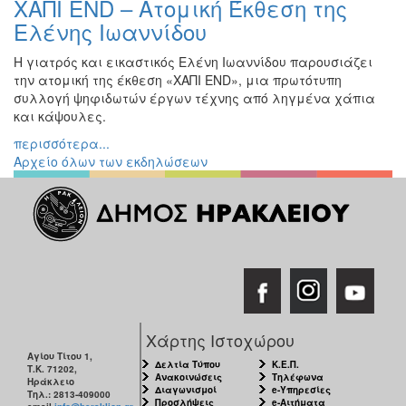
ΧΑΠΙ END – Ατομική Έκθεση της
Ζωγραφική
Ελένης Ιωαννίδου
Φωτογραφία
Η γιατρός και εικαστικός Ελένη Ιωαννίδου παρουσιάζει
Τραγούδι
την ατομική της έκθεση «ΧΑΠΙ END», μια πρωτότυπη
Μουσική
συλλογή ψηφιδωτών έργων τέχνης από ληγμένα χάπια
και κάψουλες.
Κινηματογράφος
περισσότερα...
Χορός
Αρχείο όλων των εκδηλώσεων
Θέατρο
Παζάρι
Ειδών
Συνέδρια
Ημερίδες
-
Διημερίδες
Χάρτης Ιστοχώρου
Σεμινάρια-
Αγίου Τίτου 1,
Διαλέξεις-
Δελτία Τύπου
Κ.Ε.Π.
Τ.Κ. 71202,
Ομιλίες
Ανακοινώσεις
Τηλέφωνα
Ηράκλειο
Διαγωνισμοί
e-Υπηρεσίες
Τηλ.: 2813-409000
Προσλήψεις
e-Αιτήματα
Διάφορες