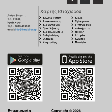
Χάρτης Ιστοχώρου
Αγίου Τίτου 1,
Δελτία Τύπου
Κ.Ε.Π.
Τ.Κ. 71202,
Ανακοινώσεις
Τηλέφωνα
Ηράκλειο
Διαγωνισμοί
e-Υπηρεσίες
Τηλ.: 2813-409000
Προσλήψεις
e-Αιτήματα
email:
info@heraklion.gr
Διαβουλεύσεις
Η Πόλη
Εκδηλώσεις
Ιστορία
Ο Δήμος
Κνωσός
Υπηρεσίες
Μουσεία
Επικοινωνία
Copyright © 2026