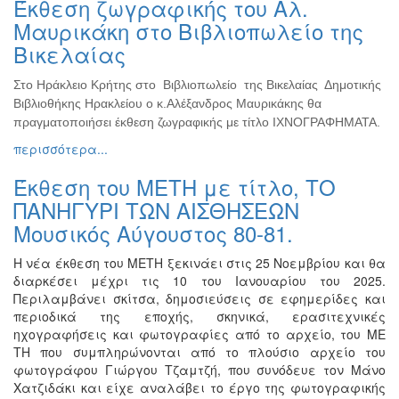
Έκθεση ζωγραφικής του Αλ.
Ζωγραφική
Μαυρικάκη στο Βιβλιοπωλείο της
Φωτογραφία
Βικελαίας
Τραγούδι
Στο Ηράκλειο Κρήτης στο Βιβλιοπωλείο της Βικελαίας Δημοτικής
Μουσική
Βιβλιοθήκης Ηρακλείου ο κ.Αλέξανδρος Μαυρικάκης θα
Κινηματογράφος
πραγματοποιήσει έκθεση ζωγραφικής με τίτλο ΙΧΝΟΓΡΑΦΗΜΑΤΑ.
περισσότερα...
Χορός
Θέατρο
Έκθεση του ΜΕΤΗ με τίτλο, ΤΟ
Παζάρι
ΠΑΝΗΓΥΡΙ ΤΩΝ ΑΙΣΘΗΣΕΩΝ
Ειδών
Μουσικός Αύγουστος 80-81.
Συνέδρια
Η νέα έκθεση του ΜΕΤΗ ξεκινάει στις 25 Νοεμβρίου και θα
Ημερίδες
διαρκέσει μέχρι τις 10 του Ιανουαρίου του 2025.
-
Περιλαμβάνει σκίτσα, δημοσιεύσεις σε εφημερίδες και
Διημερίδες
περιοδικά της εποχής, σκηνικά, ερασιτεχνικές
ηχογραφήσεις και φωτογραφίες από το αρχείο, του ΜΕ
Σεμινάρια-
ΤΗ που συμπληρώνονται από το πλούσιο αρχείο του
Διαλέξεις-
φωτογράφου Γιώργου Τζαμτζή, που συνόδευε τον Μάνο
Ομιλίες
Χατζιδάκι και είχε αναλάβει το έργο της φωτογραφικής
Διάφορες