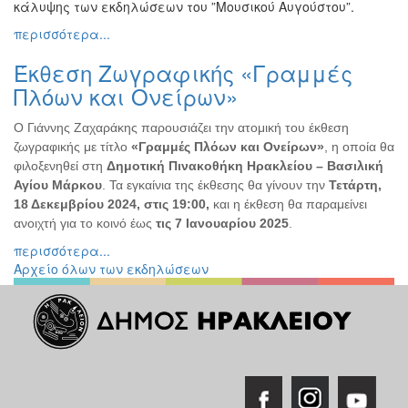
κάλυψης των εκδηλώσεων του ”Μουσικού Αυγούστου”.
Εκθέσεις
περισσότερα...
Εκδηλώσεις
για
Έκθεση Ζωγραφικής «Γραμμές
Παιδιά
Πλόων και Ονείρων»
Άλλες
Εκδηλώσεις
Ο Γιάννης Ζαχαράκης παρουσιάζει την ατομική του έκθεση
ζωγραφικής με τίτλο
«Γραμμές Πλόων και Ονείρων»
, η οποία θα
φιλοξενηθεί στη
Δημοτική Πινακοθήκη Ηρακλείου – Βασιλική
Αγίου Μάρκου
. Τα εγκαίνια της έκθεσης θα γίνουν την
Τετάρτη,
18 Δεκεμβρίου 2024, στις 19:00,
και η έκθεση θα παραμείνει
Ο
ανοιχτή για το κοινό έως
τις 7 Ιανουαρίου 2025
.
ΤΟΠΟΣ
ΜΑΣ
περισσότερα...
Αρχείο όλων των εκδηλώσεων
Ο
ΔΗΜΟΣ
ΠΟΛΙΤΙΣΜΟΣ
ΑΝΘΕΚΤΙΚΗ
ΠΟΛΗ