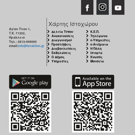
Χάρτης Ιστοχώρου
Αγίου Τίτου 1,
Δελτία Τύπου
Κ.Ε.Π.
Τ.Κ. 71202,
Ανακοινώσεις
Τηλέφωνα
Ηράκλειο
Διαγωνισμοί
e-Υπηρεσίες
Τηλ.: 2813-409000
Προσλήψεις
e-Αιτήματα
email:
info@heraklion.gr
Διαβουλεύσεις
Η Πόλη
Εκδηλώσεις
Ιστορία
Ο Δήμος
Κνωσός
Υπηρεσίες
Μουσεία