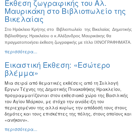
Έκθεση ζωγραφικής του Αλ.
Ζωγραφική
Μαυρικάκη στο Βιβλιοπωλείο της
Φωτογραφία
Βικελαίας
Τραγούδι
Στο Ηράκλειο Κρήτης στο Βιβλιοπωλείο της Βικελαίας Δημοτικής
Μουσική
Βιβλιοθήκης Ηρακλείου ο κ.Αλέξανδρος Μαυρικάκης θα
Κινηματογράφος
πραγματοποιήσει έκθεση ζωγραφικής με τίτλο ΙΧΝΟΓΡΑΦΗΜΑΤΑ.
περισσότερα...
Χορός
Θέατρο
Εικαστική Έκθεση: «Εσώτερο
Παζάρι
βλέμμα»
Ειδών
Μια σειρά από θεματικές εκθέσεις από τη Συλλογή
Συνέδρια
Έργων Τέχνης της Δημοτικής Πινακοθήκης Ηρακλείου,
Ημερίδες
προγραμματίζονται στον εκθεσιακό χώρο της Βασιλικής
-
του Αγίου Μάρκου, με στόχο την ανάδειξη του
Διημερίδες
περιεχομένου της αλλά κυρίως την απόδοσή τους στους
δημότες και τους επισκέπτες της πόλης, στους οποίους και
Σεμινάρια-
«ανήκουν».
Διαλέξεις-
Ομιλίες
περισσότερα...
Διάφορες