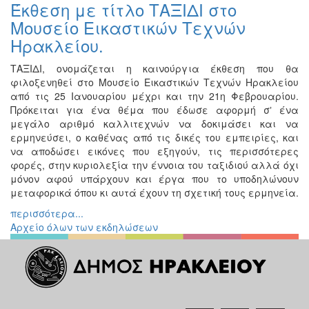
Έκθεση με τίτλο ΤΑΞΙΔΙ στο
Εκθέσεις
Μουσείο Εικαστικών Τεχνών
Εκδηλώσεις
Ηρακλείου.
για
Παιδιά
ΤΑΞΙΔΙ, ονομάζεται η καινούργια έκθεση που θα
φιλοξενηθεί στο Μουσείο Εικαστικών Τεχνών Ηρακλείου
Άλλες
από τις 25 Ιανουαρίου μέχρι και την 21η Φεβρουαρίου.
Εκδηλώσεις
Πρόκειται για ένα θέμα που έδωσε αφορμή σʼ ένα
μεγάλο αριθμό καλλιτεχνών να δοκιμάσει και να
ερμηνεύσει, ο καθένας από τις δικές του εμπειρίες, και
να αποδώσει εικόνες που εξηγούν, τις περισσότερες
Ο
φορές, στην κυριολεξία την έννοια του ταξιδιού αλλά όχι
ΤΟΠΟΣ
μόνον αφού υπάρχουν και έργα που το υποδηλώνουν
ΜΑΣ
μεταφορικά όπου κι αυτά έχουν τη σχετική τους ερμηνεία.
περισσότερα...
Ο
ΔΗΜΟΣ
Αρχείο όλων των εκδηλώσεων
ΠΟΛΙΤΙΣΜΟΣ
ΑΝΘΕΚΤΙΚΗ
ΠΟΛΗ