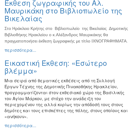
Έκθεση ζωγραφικής του Αλ.
Ζωγραφική
Μαυρικάκη στο Βιβλιοπωλείο της
Φωτογραφία
Βικελαίας
Τραγούδι
Στο Ηράκλειο Κρήτης στο Βιβλιοπωλείο της Βικελαίας Δημοτικής
Μουσική
Βιβλιοθήκης Ηρακλείου ο κ.Αλέξανδρος Μαυρικάκης θα
Κινηματογράφος
πραγματοποιήσει έκθεση ζωγραφικής με τίτλο ΙΧΝΟΓΡΑΦΗΜΑΤΑ.
περισσότερα...
Χορός
Θέατρο
Εικαστική Έκθεση: «Εσώτερο
Παζάρι
βλέμμα»
Ειδών
Μια σειρά από θεματικές εκθέσεις από τη Συλλογή
Συνέδρια
Έργων Τέχνης της Δημοτικής Πινακοθήκης Ηρακλείου,
Ημερίδες
προγραμματίζονται στον εκθεσιακό χώρο της Βασιλικής
-
του Αγίου Μάρκου, με στόχο την ανάδειξη του
Διημερίδες
περιεχομένου της αλλά κυρίως την απόδοσή τους στους
δημότες και τους επισκέπτες της πόλης, στους οποίους και
Σεμινάρια-
«ανήκουν».
Διαλέξεις-
Ομιλίες
περισσότερα...
Διάφορες