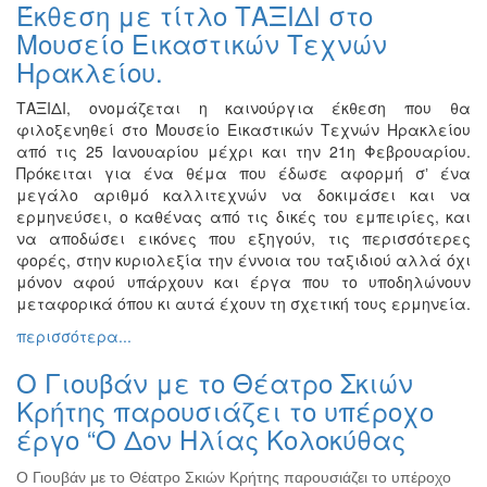
Έκθεση με τίτλο ΤΑΞΙΔΙ στο
Εκθέσεις
Μουσείο Εικαστικών Τεχνών
Εκδηλώσεις
Ηρακλείου.
για
Παιδιά
ΤΑΞΙΔΙ, ονομάζεται η καινούργια έκθεση που θα
φιλοξενηθεί στο Μουσείο Εικαστικών Τεχνών Ηρακλείου
Άλλες
από τις 25 Ιανουαρίου μέχρι και την 21η Φεβρουαρίου.
Εκδηλώσεις
Πρόκειται για ένα θέμα που έδωσε αφορμή σʼ ένα
μεγάλο αριθμό καλλιτεχνών να δοκιμάσει και να
ερμηνεύσει, ο καθένας από τις δικές του εμπειρίες, και
να αποδώσει εικόνες που εξηγούν, τις περισσότερες
Ο
φορές, στην κυριολεξία την έννοια του ταξιδιού αλλά όχι
ΤΟΠΟΣ
μόνον αφού υπάρχουν και έργα που το υποδηλώνουν
ΜΑΣ
μεταφορικά όπου κι αυτά έχουν τη σχετική τους ερμηνεία.
περισσότερα...
Ο
ΔΗΜΟΣ
Ο Γιουβάν με το Θέατρο Σκιών
Κρήτης παρουσιάζει το υπέροχο
ΠΟΛΙΤΙΣΜΟΣ
έργο “Ο Δον Ηλίας Κολοκύθας
ΑΝΘΕΚΤΙΚΗ
ΠΟΛΗ
Ο Γιουβάν με το Θέατρο Σκιών Κρήτης παρουσιάζει το υπέροχο