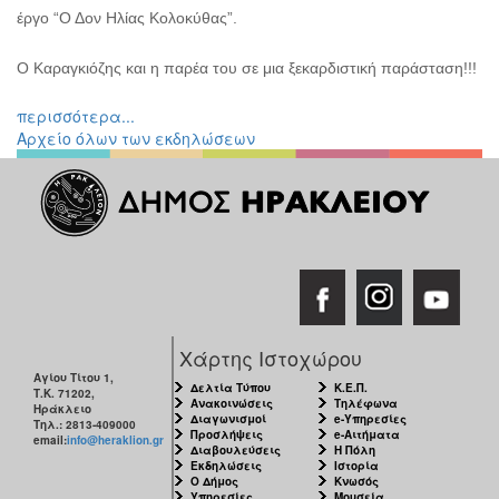
έργο “Ο Δον Ηλίας Κολοκύθας”.
Ο Καραγκιόζης και η παρέα του σε μια ξεκαρδιστική παράσταση!!!
περισσότερα...
Αρχείο όλων των εκδηλώσεων
Χάρτης Ιστοχώρου
Αγίου Τίτου 1,
Δελτία Τύπου
Κ.Ε.Π.
Τ.Κ. 71202,
Ανακοινώσεις
Τηλέφωνα
Ηράκλειο
Διαγωνισμοί
e-Υπηρεσίες
Τηλ.: 2813-409000
Προσλήψεις
e-Αιτήματα
email:
info@heraklion.gr
Διαβουλεύσεις
Η Πόλη
Εκδηλώσεις
Ιστορία
Ο Δήμος
Κνωσός
Υπηρεσίες
Μουσεία