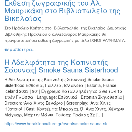
Έκθεση ζωγραφικής του Αλ.
Ζωγραφική
Μαυρικάκη στο Βιβλιοπωλείο της
Φωτογραφία
Βικελαίας
Τραγούδι
Στο Ηράκλειο Κρήτης στο Βιβλιοπωλείο της Βικελαίας Δημοτικής
Μουσική
Βιβλιοθήκης Ηρακλείου ο κ.Αλέξανδρος Μαυρικάκης θα
Κινηματογράφος
πραγματοποιήσει έκθεση ζωγραφικής με τίτλο ΙΧΝΟΓΡΑΦΗΜΑΤΑ.
περισσότερα...
Χορός
Θέατρο
Η Αδελφότητα της Καπνιστής
Παζάρι
Σάουνας| Smoke Sauna Sisterhood
Ειδών
Η Αδελφότητα της Καπνιστής Σάουνας| Smoke Sauna
Συνέδρια
Sisterhood Εσθονία, Γαλλία, Ισλανδία | Estonia, France,
Ημερίδες
Iceland 2023 | 90′ | Έγχρωμο Καταλληλότητα: άνω των 15
-
ετών Γλώσσα | Language: Εσθονικά | Estonian Σκηνοθεσία |
Διημερίδες
Direction: ‘Ανα Χιντς Σενάριο | Screenplay: ‘Ανα Χιντς
Ηθοποιοί | Cast: Κουτέμπα Μπαρχαμζί, Ανα Χιντς, Χέντρικ
Σεμινάρια-
Μάγκαρ, Μάρτιν Μάνικ, Τούσαρ Πράκας Σε […]
Διαλέξεις-
Ομιλίες
https://www.heraklionculture.gr/events/smoke-sauna-si/
Διάφορες