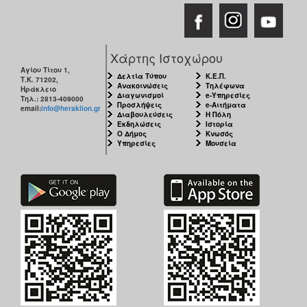
Χάρτης Ιστοχώρου
Αγίου Τίτου 1,
Δελτία Τύπου
Κ.Ε.Π.
Τ.Κ. 71202,
Ανακοινώσεις
Τηλέφωνα
Ηράκλειο
Διαγωνισμοί
e-Υπηρεσίες
Τηλ.: 2813-409000
Προσλήψεις
e-Αιτήματα
email:
info@heraklion.gr
Διαβουλεύσεις
Η Πόλη
Εκδηλώσεις
Ιστορία
Ο Δήμος
Κνωσός
Υπηρεσίες
Μουσεία