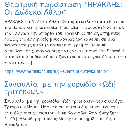
Θεατρική παράσταση: “ΗΡΑΚΛΗΣ:
Εκθέσεις
Οι Δώδεκα Άθλοι”
Εκδηλώσεις
για
ΗΡΑΚΛΗΣ: Οι Δώδεκα Άθλοι Φέτος το καλοκαίρι το θέατρο
Παιδιά
του Βορρά και η Kolossaion Production, παρουσιάζουν σε όλη
την Ελλάδα την ιστορία του Ηρακλή! Ο πιο αγαπημένος
Άλλες
ήρωας της ελληνικής μυθολογίας ζωντανεύει σε μια
Εκδηλώσεις
παράσταση γεμάτη περιπέτεια, χρώμα, μουσική,
ακροβατικές χορογραφίες και εντυπωσιακά Fire Shows! Η
ιστορία του μυθικού ήρωα ζωντανεύει και γνωρίζουμε από
κοντά τον […]
Ο
https://www.heraklionculture.gr/events/oi-dwdwka-athloi/
ΤΟΠΟΣ
ΜΑΣ
Συναυλία: με την χορωδία «Ωδή
τριτέκνων»
Ο
ΔΗΜΟΣ
Συναυλία: με την χορωδία «Ωδή τριτέκνων» του συλλόγου
Τριτέκνων Νομού Ηρακλείου υπό την διεύθυνση και την
ΠΟΛΙΤΙΣΜΟΣ
επιμέλεια της μαέστρου Κίκη Καγιαβά. Ώρα έναρξης:
21:00 || Ελεύθερη είσοδος Με την υποστήριξη του Δήμου
ΑΝΘΕΚΤΙΚΗ
Ηρακλείου
ΠΟΛΗ